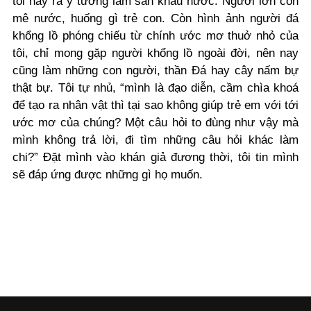
tôi nảy ra ý tưởng làm sân khấu nước. Người lớn còn
mê nước, huống gì trẻ con. Còn hình ảnh người đá
khổng lồ phóng chiếu từ chính ước mơ thuở nhỏ của
tôi, chỉ mong gặp người khổng lồ ngoài đời, nên nay
cũng làm những con người, thần Đá hay cây nấm bự
thật bự. Tôi tự nhủ, “mình là đạo diễn, cầm chìa khoá
để tạo ra nhân vật thì tại sao không giúp trẻ em với tới
ước mơ của chúng? Một câu hỏi to đùng như vậy mà
mình không trả lời, đi tìm những câu hỏi khác làm
chi?” Đặt mình vào khán giả đương thời, tôi tin mình
sẽ đáp ứng được những gì họ muốn.