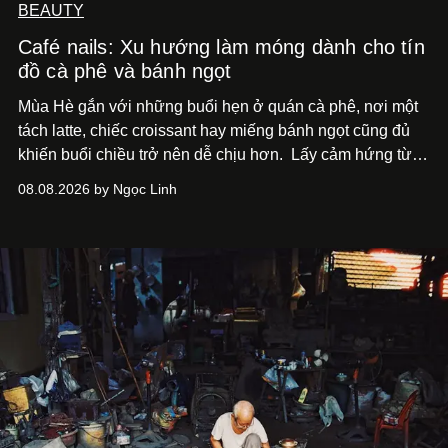
BEAUTY
Café nails: Xu hướng làm móng dành cho tín
đồ cà phê và bánh ngọt
Mùa Hè gắn với những buổi hẹn ở quán cà phê, nơi một
tách latte, chiếc croissant hay miếng bánh ngọt cũng đủ
khiến buổi chiều trở nên dễ chịu hơn.
Lấy cảm hứng từ
cà phê, bánh nướng và các món tráng miệng, café nails
08.08.2026 by Ngọc Linh
sử dụng bảng màu nâu sữa, kem, trắng ngà cùng những
chi tiết đắp nổi để tái hiện không gian quen thuộc của
quán cà phê. Dưới đây là những mẫu nail được yêu thích
nhất của xu hướng này.