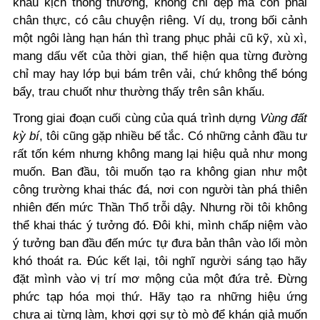
khấu kịch thông thường, không chỉ đẹp mà còn phải
chân thực, có câu chuyện riêng. Ví dụ, trong bối cảnh
một ngôi làng hạn hán thì trang phục phải cũ kỹ, xù xì,
mang dấu vết của thời gian, thể hiện qua từng đường
chỉ may hay lớp bụi bám trên vải, chứ không thể bóng
bẩy, trau chuốt như thường thấy trên sân khấu.
Trong giai đoạn cuối cùng của quá trình dựng
Vùng đất
kỳ bí
, tôi cũng gặp nhiều bế tắc. Có những cảnh đầu tư
rất tốn kém nhưng không mang lại hiệu quả như mong
muốn. Ban đầu, tôi muốn tạo ra không gian như một
công trường khai thác đá, nơi con người tàn phá thiên
nhiên đến mức Thần Thổ trỗi dậy. Nhưng rồi tôi không
thể khai thác ý tưởng đó. Đôi khi, mình chấp niệm vào
ý tưởng ban đầu đến mức tự đưa bản thân vào lối mòn
khó thoát ra. Đúc kết lại, tôi nghĩ
người sáng tạo hãy
đặt mình vào vị trí mơ mộng của một đứa trẻ
. Đừng
phức tạp hóa mọi thứ. Hãy tạo ra những hiệu ứng
chưa ai từng làm, khơi gợi sự tò mò để khán giả muốn