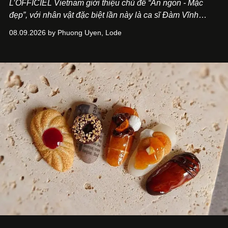
L’OFFICIEL Vietnam giới thiệu chủ đề “Ăn ngon - Mặc
đẹp”, với nhân vật đặc biệt lần này là ca sĩ Đàm Vĩnh
Hưng. Đầu năm 2026, anh chính thức khai trương Tiệm
08.09.2026 by Phuong Uyen, Lode
Cà Phê Cà Pháo mang dấu ấn Indochine hoài niệm, thu
hút nhiều thực khách ghé thăm.