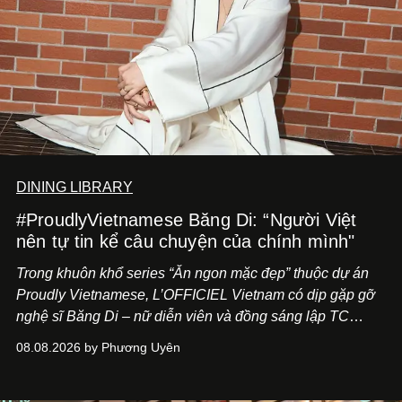
DINING LIBRARY
#ProudlyVietnamese Băng Di: “Người Việt
nên tự tin kể câu chuyện của chính mình"
Trong khuôn khổ series “Ăn ngon mặc đẹp” thuộc dự án
Proudly Vietnamese, L’OFFICIEL Vietnam có dịp gặp gỡ
nghệ sĩ Băng Di – nữ diễn viên và đồng sáng lập TC
ASIA, đơn vị đứng sau các thương hiệu BÀ BAR, MOTLY
08.08.2026 by Phương Uyên
Kitchen Bar và SALEM tại TP.HCM.