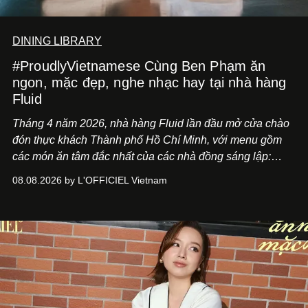
DINING LIBRARY
#ProudlyVietnamese Cùng Ben Phạm ăn
ngon, mặc đẹp, nghe nhạc hay tại nhà hàng
Fluid
Tháng 4 năm 2026, nhà hàng Fluid lần đầu mở cửa chào
đón thực khách Thành phố Hồ Chí Minh, với menu gồm
các món ăn tâm đắc nhất của các nhà đồng sáng lập:
Giám đốc sáng tạo Ben Phạm và chef Thạch Tạ. Những
08.08.2026 by L'OFFICIEL Vietnam
món ăn đa dạng từ Á đến Âu nhanh chóng được yêu thích
nhờ cảm giác ngon miệng, thoải mái và cả khả năng
mang đến niềm vui cho thực khách.