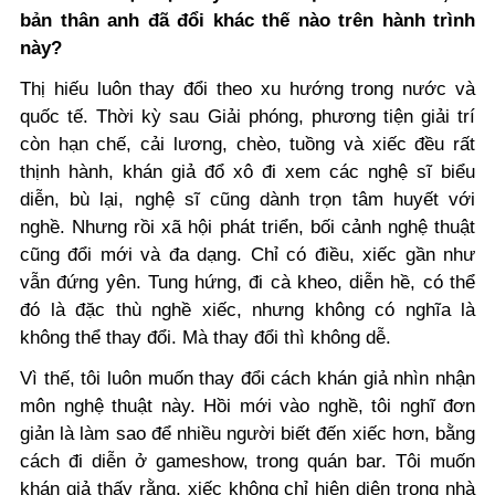
bản thân anh đã đổi khác thế nào trên hành trình
này?
Thị hiếu luôn thay đổi theo xu hướng trong nước và
quốc tế. Thời kỳ sau Giải phóng, phương tiện giải trí
còn hạn chế, cải lương, chèo, tuồng và xiếc đều rất
thịnh hành, khán giả đổ xô đi xem các nghệ sĩ biểu
diễn, bù lại, nghệ sĩ cũng dành trọn tâm huyết với
nghề. Nhưng rồi xã hội phát triển, bối cảnh nghệ thuật
cũng đổi mới và đa dạng. Chỉ có điều, xiếc gần như
vẫn đứng yên. Tung hứng, đi cà kheo, diễn hề, có thể
đó là đặc thù nghề xiếc, nhưng không có nghĩa là
không thể thay đổi. Mà thay đổi thì không dễ.
Vì thế, tôi luôn muốn thay đổi cách khán giả nhìn nhận
môn nghệ thuật này. Hồi mới vào nghề, tôi nghĩ đơn
giản là làm sao để nhiều người biết đến xiếc hơn, bằng
cách đi diễn ở gameshow, trong quán bar. Tôi muốn
khán giả thấy rằng,
xiếc không chỉ hiện diện trong nhà