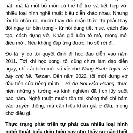
hát, mà là một bộ môn có thể hỗ trợ và kết hợp với
nhiều loại hình nghệ thuật biểu diễn khác nhau
. Nhưng
rồi tôi nhận ra, muốn thay đổi nhận thức thì phải thay
đổi ngay từ bên trong - từ nội dung tiết mục, cách đào
tạo, cách dựng vở. Khán giả luôn tò mò, mong mỏi
điều mới. Nếu không đáp ứng được, họ sẽ rời đi.
Đó là lý do tôi quyết định đi học đạo diễn vào năm
2011. Tới khi học xong, tôi cũng chưa làm đạo diễn
ngay, chỉ cải biên một số vở như
Nàng Bạch Tuyết và
bảy chú hề
,
Tarzan
. Đến năm 2022, tôi mới dựng vở
đầu tiên của riêng mình –
Bí Ẩn Nơi Đảo Hoang
, thực
hiện những ý tưởng và kinh nghiệm đã tích lũy suốt
bao năm. Nghệ thuật muốn tồn tại không thể chỉ bám
vào truyền thống, mà cần hiểu khán giả ở đâu, mong
chờ điều gì.
Thực trạng phát triển tự phát của nhiều loại hình
nghệ thuật biểu diễn hiện nay cho thấy sự cần thiết