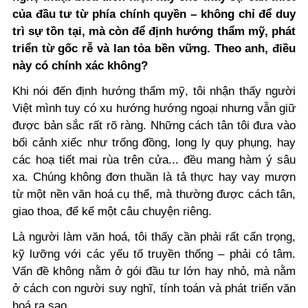
của đầu tư từ phía chính quyền – không chỉ để duy
trì sự tồn tại, mà còn để định hướng thẩm mỹ, phát
triển từ gốc rễ và lan tỏa bền vững. Theo anh, điều
này có chính xác không?
Khi nói đến định hướng thẩm mỹ, tôi nhận thấy người
Việt mình tuy có xu hướng hướng ngoại nhưng vẫn giữ
được bản sắc rất rõ ràng. Những cách tân tôi đưa vào
bối cảnh xiếc như trống đồng, long ly quy phụng, hay
các hoạ tiết mai rùa trên cửa... đều mang hàm ý sâu
xa. Chúng không đơn thuần là tả thực hay vay mượn
từ một nền văn hoá cụ thể, mà thường được cách tân,
giao thoa, để kể một câu chuyện riêng.
Là người làm văn hoá, tôi thấy cần phải rất cẩn trọng,
kỹ lưỡng với các yếu tố truyền thống – phải có tâm.
Vấn đề không nằm ở gói đầu tư lớn hay nhỏ, mà nằm
ở cách con người suy nghĩ, tính toán và phát triển văn
hoá ra sao.