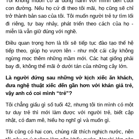
Tôi không muốn có ai đồng hành với mình đến cuối
con đường. Nếu họ cứ đi theo tôi mãi, họ cũng sẽ chỉ
trở thành bản sao của tôi. Tôi muốn người trẻ tự tìm lối
đi riêng, tự bay nhảy, phát triển theo cách của họ -
miễn là vẫn giữ đúng với nghề.
Điều quan trọng hơn là tôi sẽ tiếp tục đào tạo thế hệ
tiếp theo, giúp họ vươn lên - như một cái cây không
ngừng mọc thêm những mầm mới. Các hạt giống phải
bay đi, không thể mãi ở dưới tán của những cây lớn.
Là người đứng sau những vở kịch xiếc ăn khách,
đưa nghệ thuật xiếc đến gần hơn với khán giả trẻ,
vậy anh có coi mình “trẻ”?
Tôi chẳng giấu gì số tuổi 42, nhưng tôi tin mình có một
tư duy trẻ thì mới làm được với người trẻ, biết cập
nhật, có đam mê, hiểu họ nghĩ gì và muốn gì.
Tôi cũng có hai con, chúng rất thích nghịch nước, nên