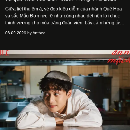
Giữa tiết thu êm ả, vẻ đẹp kiều diễm của nhành Quế Hoa
và sắc Mẫu Đơn rực rỡ như cùng nhau dệt nên lời chúc
thịnh vượng cho mùa trăng đoàn viên. Lấy cảm hứng từ
khung cảnh giàu chất thơ ấy, The Reverie Saigon lưu giữ
08.09.2026 by Anthea
hương vị của những thức quà truyền thống vào bộ sưu
tập bánh Trung Thu ‘Nguyệt Dạ Song Hoa’, gồm ba hộp
quà tặng ‘Mẫu Đơn Khai Phúc’, ‘Quế Hoa Vọng Nguyệt’
và ‘Nguyệt Sắc Giao Hòa’, gửi trao ước nguyện bình an
và hạnh phúc viên mãn.