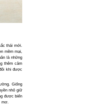
ắc thái mới.
 đen mềm mại,
hân là những
ăng thêm cảm
đôi khi được
hường. Giống
uyền nhỏ giữ
ng được biến
c mơ.