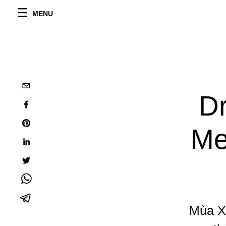
MENU
D
Me
Mùa Xu