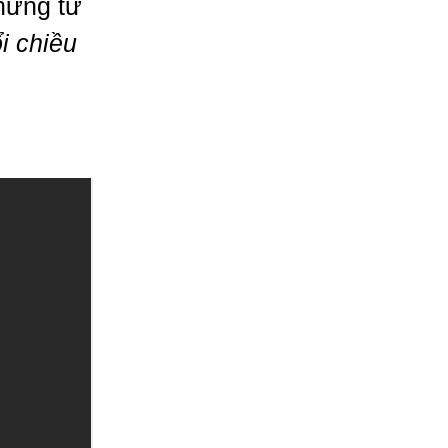
hứng từ
i chiều