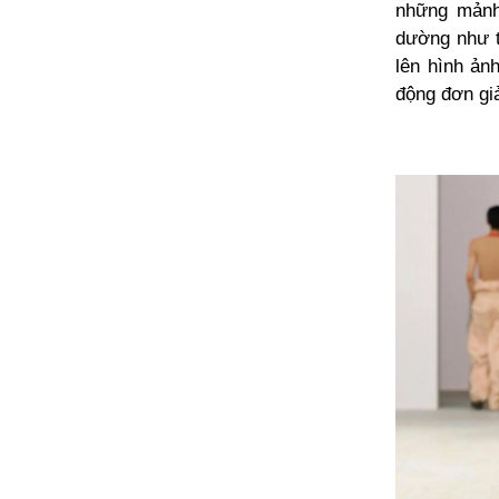
những mảnh 
dường như t
lên hình ản
động đơn giả