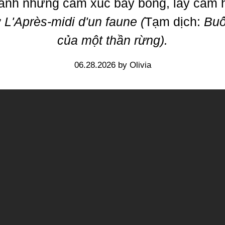
ành những cảm xúc bay bổng, lấy cảm 
ơ
L'Après-midi d'un faune (
Tạm dịch:
Buổ
của một thần rừng).
06.28.2026 by Olivia