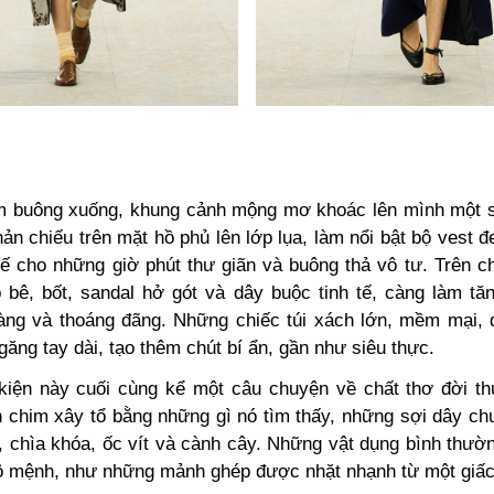
 buông xuống, khung cảnh mộng mơ khoác lên mình một s
ản chiếu trên mặt hồ phủ lên lớp lụa, làm nổi bật bộ vest
kế cho những giờ phút thư giãn và buông thả vô tư. Trên c
p bê, bốt, sandal hở gót và dây buộc tinh tế, càng làm t
àng và thoáng đãng. Những chiếc túi xách lớn, mềm mại, 
găng tay dài, tạo thêm chút bí ẩn, gần như siêu thực.
iện này cuối cùng kể một câu chuyện về chất thơ đời t
 chim xây tổ bằng những gì nó tìm thấy, những sợi dây ch
a, chìa khóa, ốc vít và cành cây. Những vật dụng bình thườ
ộ mệnh, như những mảnh ghép được nhặt nhạnh từ một giấ