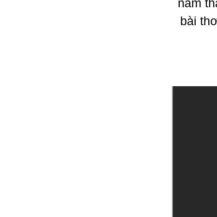
nam th
bài th