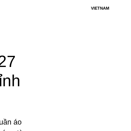
VIETNAM
27
ỉnh
quần áo