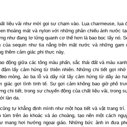
hất liệu vải như mời gọi sự chạm vào. Lụa charmeuse, lụa đ
 len thoáng mát và nylon với những phản chiếu ánh nước tạ
ng như đang lơ lửng quanh cơ thể hơn là bao bọc lấy nó. Sự
h của sequin như tia nắng trên mặt nước và những gam
ng thêm cảm giác phi thực này.
o động giữa các tông màu phấn, sắc thái đất và màu xanh
đậm lấy cảm hứng từ thiên nhiên. Những chi tiết gợi nhớ 
eo mỏng, áo ba lỗ và dây rút lấy cảm hứng từ dây áo 
 giác gợi tình tinh tế. Sự gợi cảm không bao giờ phô trư
ừng chi tiết, trong sự chuyển động của chất liệu vải, trong 
ới làn da.
 cũng tự khẳng định mình như một họa tiết và vật trang trí
 tùm trên áo khoác và áo choàng, tạo nên một cách ngụ
hư mang hơi hướng ngoại giáo. Những bức ảnh in đưa ph