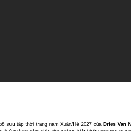
bộ sưu tập thời trang nam Xuân/Hè 2027
của
Dries Van 