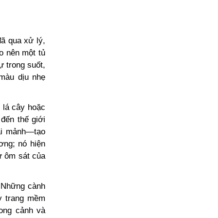
ã qua xử lý,
o nên một tủ
 trong suốt,
 màu dịu nhẹ
 lá cây hoặc
đến thế giới
hai mảnh—tạo
ơng; nó hiện
sự ôm sát của
. Những cành
y trang mềm
ong cảnh và