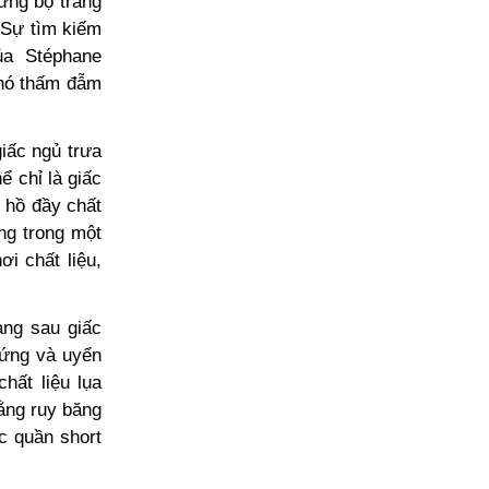
ững bộ trang
. Sự tìm kiếm
ủa Stéphane
 nó thấm đẫm
iấc ngủ trưa
ể chỉ là giấc
 hồ đầy chất
ng trong một
i chất liệu,
àng sau giấc
ứng và uyển
hất liệu lụa
bằng ruy băng
c quần short