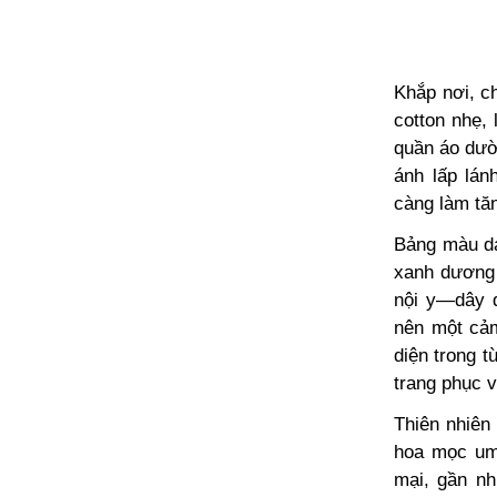
Khắp nơi, c
cotton nhẹ,
quần áo dườ
ánh lấp lán
càng làm tă
Bảng màu da
xanh dương 
nội y—dây đ
nên một cảm
diện trong t
trang phục v
Thiên nhiên
hoa mọc um
mại, gần n