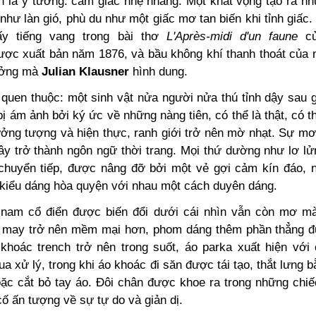
 là ý tưởng: cảm giác nhẹ nhàng. Một khát vọng tạo ra nh
 như làn gió, phù du như một giấc mơ tan biến khi tỉnh giấc
ấy tiếng vang trong
bài thơ
L'Après-midi d'un faune
c
ược xuất bản năm 1876, và bầu không khí thanh thoát của
ưởng mà
Julian Klausner
hình dung.
quen thuộc: một sinh vật nửa người nửa thú tỉnh dậy sau g
bị ám ảnh bởi ký ức về những nàng tiên, có thể là thật, có th
ởng tượng và hiện thực, ranh giới trở nên mờ nhạt. Sự mơ
ây trở thành ngôn ngữ thời trang. Mọi thứ dường như lơ lử
chuyển tiếp, được nâng đỡ bởi một vẻ gợi cảm kín đáo, nơ
kiểu dáng hòa quyện với nhau một cách duyên dáng.
nam cổ điển được biến đổi dưới cái nhìn vẫn còn mơ m
 may trở nên mềm mại hơn, phom dáng thêm phần thẳng đ
khoác trench trở nên trong suốt, áo parka xuất hiện với c
a xử lý, trong khi áo khoác đi săn được tái tạo, thắt lưng 
oặc cắt bỏ tay áo. Đôi chân được khoe ra trong những chiế
ố ấn tượng về sự tự do và giản dị.