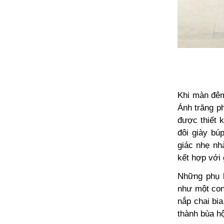
Khi màn đêm
Ánh trăng ph
được thiết 
đôi giày bú
giác nhẹ nh
kết hợp với 
Những phụ k
như một con
nắp chai bi
thành bùa h