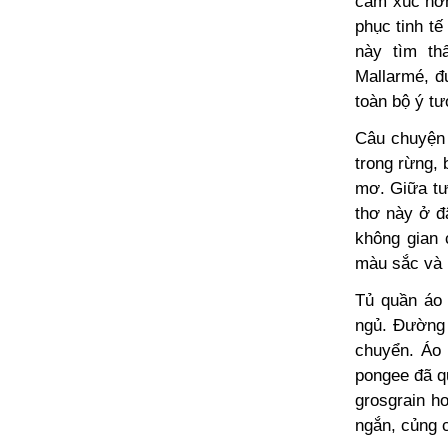
cảm xúc hơn
phục tinh tế
này tìm th
Mallarmé, đ
toàn bộ ý t
Câu chuyện 
trong rừng, 
mơ. Giữa tư
thơ này ở đ
không gian 
màu sắc và 
Tủ quần áo 
ngủ. Đường
chuyển. Áo 
pongee đã qu
grosgrain h
ngắn, củng c