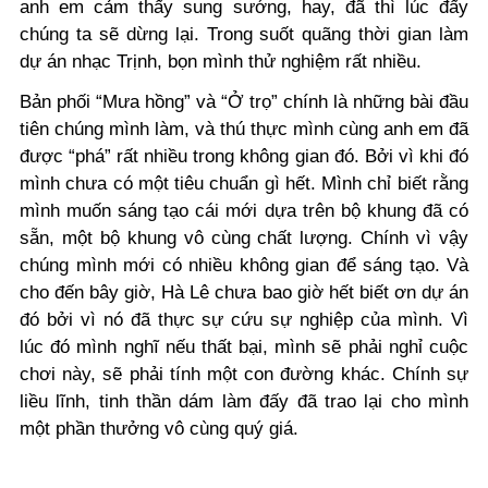
anh em cảm thấy sung sướng, hay, đã thì lúc đấy
chúng ta sẽ dừng lại. Trong suốt quãng thời gian làm
dự án nhạc Trịnh, bọn mình thử nghiệm rất nhiều.
Bản phối “Mưa hồng” và “Ở trọ” chính là những bài đầu
tiên chúng mình làm, và thú thực mình cùng anh em đã
được “phá” rất nhiều trong không gian đó. Bởi vì khi đó
mình chưa có một tiêu chuẩn gì hết. Mình chỉ biết rằng
mình muốn sáng tạo cái mới dựa trên bộ khung đã có
sẵn, một bộ khung vô cùng chất lượng. Chính vì vậy
chúng mình mới có nhiều không gian để sáng tạo. Và
cho đến bây giờ, Hà Lê chưa bao giờ hết biết ơn dự án
đó bởi vì nó đã thực sự cứu sự nghiệp của mình. Vì
lúc đó mình nghĩ nếu thất bại, mình sẽ phải nghỉ cuộc
chơi này, sẽ phải tính một con đường khác. Chính sự
liều lĩnh, tinh thần dám làm đấy đã trao lại cho mình
một phần thưởng vô cùng quý giá.