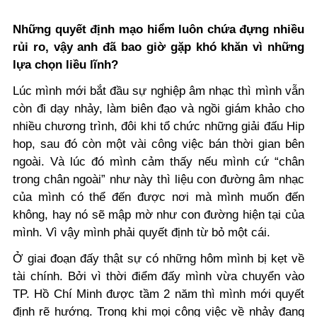
Những quyết định mạo hiểm luôn chứa đựng nhiều
rủi ro, vậy anh đã bao giờ gặp khó khăn vì những
lựa chọn liều lĩnh?
Lúc mình mới bắt đầu sự nghiệp âm nhạc thì mình vẫn
còn đi dạy nhảy, làm biên đạo và ngồi giám khảo cho
nhiều chương trình, đôi khi tổ chức những giải đấu Hip
hop, sau đó còn một vài công việc bán thời gian bên
ngoài. Và lúc đó mình cảm thấy nếu mình cứ “chân
trong chân ngoài” như này thì liệu con đường âm nhạc
của mình có thể đến được nơi mà mình muốn đến
không, hay nó sẽ mập mờ như con đường hiện tại của
mình. Vì vậy mình phải quyết định từ bỏ một cái.
Ở giai đoạn đấy thật sự có những hôm mình bị kẹt về
tài chính. Bởi vì thời điểm đấy mình vừa chuyển vào
TP. Hồ Chí Minh được tầm 2 năm thì mình mới quyết
định rẽ hướng. Trong khi mọi công việc về nhảy đang