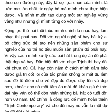
theo con đường này, đây là sự lựa chọn của mình, là
ước mơ lớn nhất từ ngày bé mà mình chưa thực hiện
được. Và mình muốn tạo dựng một sự nghiệp vững
vàng như những gì mình từng có với nhảy.
Động lực thứ hai thôi thúc mình chính là nhạc hay, làm
nhạc thì phải hay. Đối với người nghệ sĩ hay bất kỳ ai
bỏ công sức để tạo nên những sản phẩm cho sự
nghiệp của họ thì họ đều muốn sản phẩm đó phải hay.
Vì vậy cách mình xử lý các bài hát trong dự án đó phải
thật đẹp và hay. Đặc biệt đối với nhạc Trịnh thì hay đôi
khi chưa đủ. Cái hay còn nằm ở cách mình đảm bảo
được giá trị cốt lõi của tác phẩm không bị mất đi, làm
sao để tô điểm cho vẻ đẹp đó được dày lên và đẹp
hơn, khoác cho nó một tấm áo mới để khán giả ở thời
đại này vẫn có thể đón nhận những bài hát có tuổi đời
hơn 60 năm. Đó chính là động lực để mình hoàn thiện
“Trịnh Contemporary” và cho đến nay nó vẫn là một dự
án để đời với mình.