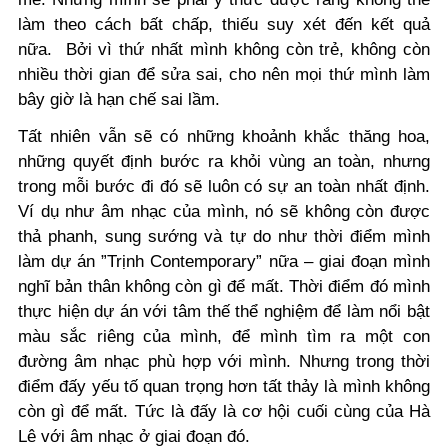
làm theo cách bất chấp, thiếu suy xét đến kết quả
nữa.
Bởi vì thứ nhất mình không còn trẻ, không còn
nhiều thời gian để sửa sai, cho nên mọi thứ mình làm
bây giờ là hạn chế sai lầm.
Tất nhiên vẫn sẽ có những khoảnh khắc thăng hoa,
những quyết định bước ra khỏi vùng an toàn, nhưng
trong mỗi bước đi đó sẽ luôn có sự an toàn nhất định.
Ví dụ như âm nhạc của mình, nó sẽ không còn được
thả phanh, sung sướng và tự do như thời điểm mình
làm dự án ”Trịnh Contemporary” nữa – giai đoạn mình
nghĩ bản thân không còn gì để mất. Thời điểm đó mình
thực hiện dự án với tâm thế thể nghiệm để làm nổi bật
màu sắc riêng của mình, để mình tìm ra một con
đường âm nhạc phù hợp với mình. Nhưng trong thời
điểm đấy yếu tố quan trọng hơn tất thảy là mình không
còn gì để mất. Tức là đấy là cơ hội cuối cùng của Hà
Lê với âm nhạc ở giai đoạn đó.