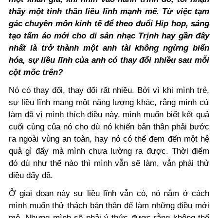
thấy một tinh thần liều lĩnh mạnh mẽ. Từ việc tạm
gác chuyên môn kinh tế để theo đuổi Hip hop, sáng
tạo tấm áo mới cho di sản nhạc Trịnh hay gần đây
nhất là trở thành một anh tài không ngừng biến
hóa, sự liều lĩnh của anh có thay đổi nhiều sau mỗi
cột mốc trên?
Nó có thay đổi, thay đổi rất nhiều. Bởi vì khi mình trẻ,
sự liều lĩnh mang một năng lượng khác, rằng mình cứ
làm đã vì mình thích điều này, mình muốn biết kết quả
cuối cùng của nó cho dù nó khiến bản thân phải bước
ra ngoài vùng an toàn, hay nó có thể đem đến một hệ
quả gì đấy mà mình chưa lường ra được. Thời điểm
đó dù như thế nào thì mình vẫn sẽ làm, vẫn phải thử
điều đấy đã.
Ở giai đoạn này sự liều lĩnh vẫn có, nó nằm ở cách
mình muốn thử thách bản thân để làm những điều mới
mẻ. Nhưng mình sẽ phải ý thức được rằng không thể