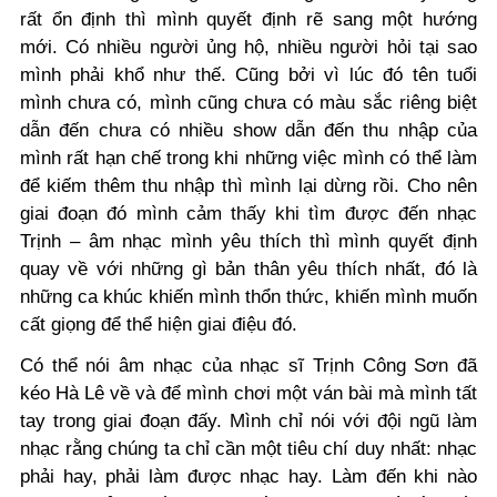
rất ổn định thì mình quyết định rẽ sang một hướng
mới. Có nhiều người ủng hộ, nhiều người hỏi tại sao
mình phải khổ như thế. Cũng bởi vì lúc đó tên tuổi
mình chưa có, mình cũng chưa có màu sắc riêng biệt
dẫn đến chưa có nhiều show dẫn đến thu nhập của
mình rất hạn chế trong khi những việc mình có thể làm
để kiếm thêm thu nhập thì mình lại dừng rồi. Cho nên
giai đoạn đó mình cảm thấy khi tìm được đến nhạc
Trịnh – âm nhạc mình yêu thích thì mình quyết định
quay về với những gì bản thân yêu thích nhất, đó là
những ca khúc khiến mình thổn thức, khiến mình muốn
cất giọng để thể hiện giai điệu đó.
Có thể nói âm nhạc của nhạc sĩ Trịnh Công Sơn đã
kéo Hà Lê về và để mình chơi một ván bài mà mình tất
tay trong giai đoạn đấy. Mình chỉ nói với đội ngũ làm
nhạc rằng chúng ta chỉ cần một tiêu chí duy nhất: nhạc
phải hay, phải làm được nhạc hay. Làm đến khi nào