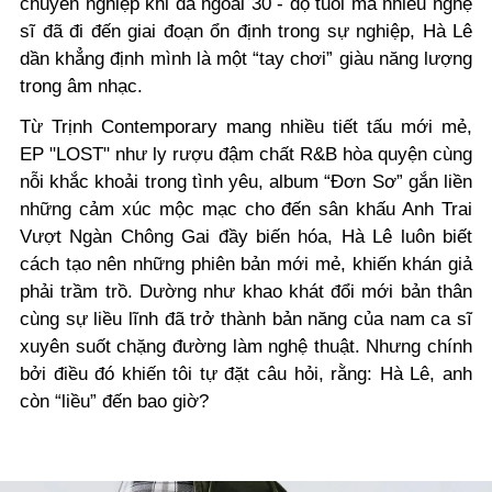
chuyên nghiệp khi đã ngoài 30 - độ tuổi mà nhiều nghệ
sĩ đã đi đến giai đoạn ổn định trong sự nghiệp, Hà Lê
dần khẳng định mình là một “tay chơi” giàu năng lượng
trong âm nhạc.
Từ Trịnh Contemporary mang nhiều tiết tấu mới mẻ,
EP "LOST" như ly rượu đậm chất R&B hòa quyện cùng
nỗi khắc khoải trong tình yêu, album “Đơn Sơ” gắn liền
những cảm xúc mộc mạc cho đến sân khấu Anh Trai
Vượt Ngàn Chông Gai đầy biến hóa, Hà Lê luôn biết
cách tạo nên những phiên bản mới mẻ, khiến khán giả
phải trầm trồ. Dường như khao khát đổi mới bản thân
cùng sự liều lĩnh đã trở thành bản năng của nam ca sĩ
xuyên suốt chặng đường làm nghệ thuật. Nhưng chính
bởi điều đó khiến tôi tự đặt câu hỏi, rằng: Hà Lê, anh
còn “liều” đến bao giờ?