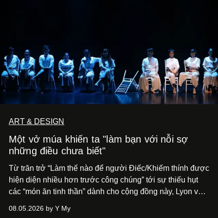
ART & DESIGN
Một vở múa khiến ta "làm bạn với nỗi sợ
những điều chưa biết"
Từ trăn trở “Làm thế nào để người Điếc/Khiếm thính được
hiện diện nhiều hơn trước công chúng” tới
sự thiếu hụt
các “món ăn tinh thần” dành cho cộng đồng này, Lyon và
Phương đã quyết tâm biến ý tưởng công diễn một tác
08.05.2026 by Y My
phẩm múa đương đại thành hiện thực, mang tên Lắng