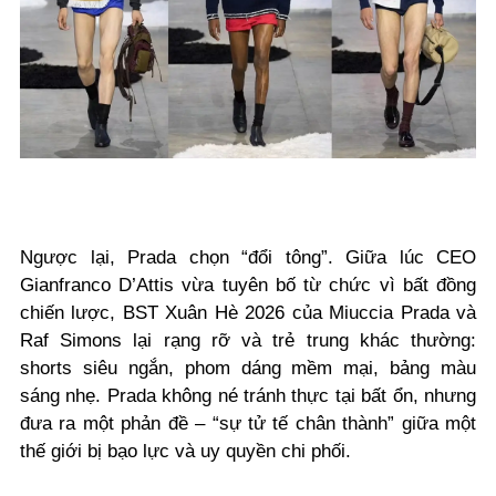
Ngược lại, Prada chọn “đổi tông”. Giữa lúc CEO
Gianfranco D’Attis vừa tuyên bố từ chức vì bất đồng
chiến lược, BST Xuân Hè 2026 của Miuccia Prada và
Raf Simons lại rạng rỡ và trẻ trung khác thường:
shorts siêu ngắn, phom dáng mềm mại, bảng màu
sáng nhẹ. Prada không né tránh thực tại bất ổn, nhưng
đưa ra một phản đề – “sự tử tế chân thành” giữa một
thế giới bị bạo lực và uy quyền chi phối.