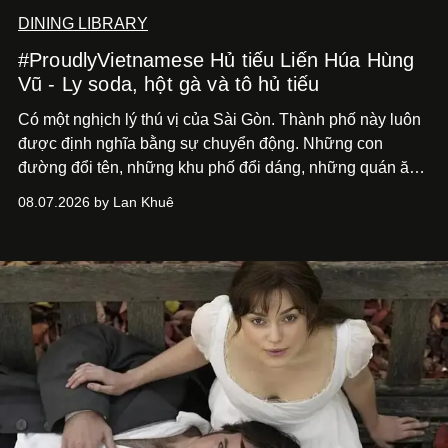
DINING LIBRARY
#ProudlyVietnamese Hủ tiếu Liến Húa Hùng
Vũ - Ly soda, hột gà và tô hủ tiếu
Có một nghịch lý thú vị của Sài Gòn. Thành phố này luôn
được định nghĩa bằng sự chuyển động. Những con
đường đổi tên, những khu phố đổi dáng, những quán ăn
mở ra rồi biến mất chỉ sau vài mùa mưa. Người ta luôn
08.07.2026 by Lan Khuê
nói về cái mới, về xu hướng tiếp theo, về những điều
đáng để trải nghiệm trước khi chúng trở nên lỗi thời.