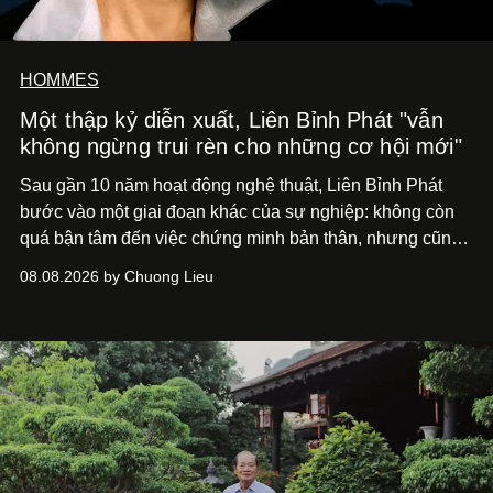
HOMMES
Một thập kỷ diễn xuất, Liên Bỉnh Phát "vẫn
không ngừng trui rèn cho những cơ hội mới"
Sau gần 10 năm hoạt động nghệ thuật, Liên Bỉnh Phát
bước vào một giai đoạn khác của sự nghiệp: không còn
quá bận tâm đến việc chứng minh bản thân, nhưng cũng
chưa bao giờ thôi khao khát được làm nghề. Từ hai bộ
08.08.2026 by Chuong Lieu
phim điện ảnh trong nửa đầu 2026 đến hành trình trở lại
với
Running Man Vietnam
, nam diễn viên nhìn công việc
bằng một tâm thế điềm tĩnh hơn. Anh tiếp tục học hỏi, trau
dồi và chờ đợi những vai diễn đủ sức đưa mình đến
những vùng đất mới. Ở tuổi ngoài 30, điều anh theo đuổi
không phải những đích đến quá lớn, mà là khả năng luôn
tiến về phía trước.