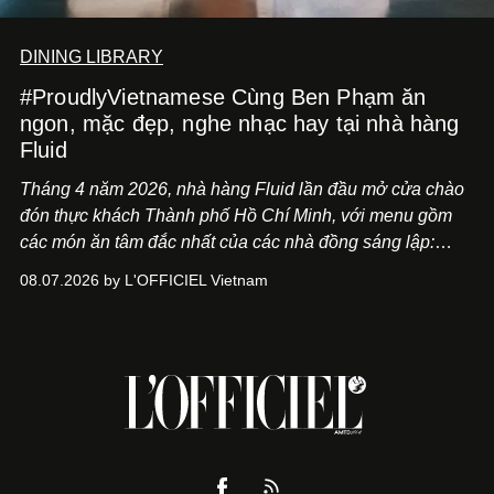
DINING LIBRARY
#ProudlyVietnamese Cùng Ben Phạm ăn
ngon, mặc đẹp, nghe nhạc hay tại nhà hàng
Fluid
Tháng 4 năm 2026, nhà hàng Fluid lần đầu mở cửa chào
đón thực khách Thành phố Hồ Chí Minh, với menu gồm
các món ăn tâm đắc nhất của các nhà đồng sáng lập:
Giám đốc sáng tạo Ben Phạm và chef Thạch Tạ. Những
08.07.2026 by L'OFFICIEL Vietnam
món ăn đa dạng từ Á đến Âu nhanh chóng được yêu thích
nhờ cảm giác ngon miệng, thoải mái và cả khả năng
mang đến niềm vui cho thực khách.