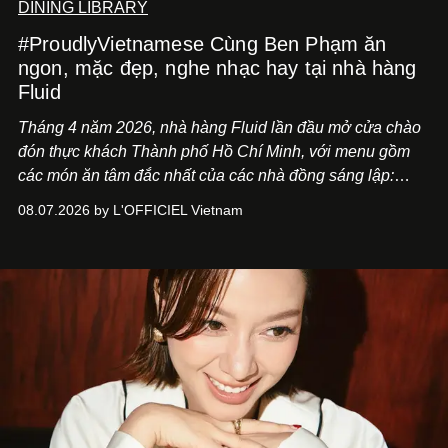
DINING LIBRARY
#ProudlyVietnamese Cùng Ben Phạm ăn
ngon, mặc đẹp, nghe nhạc hay tại nhà hàng
Fluid
Tháng 4 năm 2026, nhà hàng Fluid lần đầu mở cửa chào
đón thực khách Thành phố Hồ Chí Minh, với menu gồm
các món ăn tâm đắc nhất của các nhà đồng sáng lập:
Giám đốc sáng tạo Ben Phạm và chef Thạch Tạ. Những
08.07.2026 by L'OFFICIEL Vietnam
món ăn đa dạng từ Á đến Âu nhanh chóng được yêu thích
nhờ cảm giác ngon miệng, thoải mái và cả khả năng
mang đến niềm vui cho thực khách.