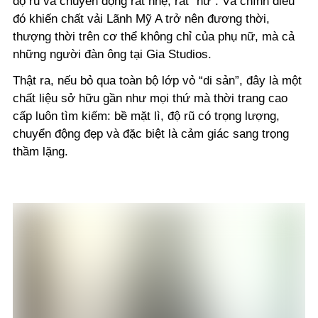
độ rũ và chuyển động rất nhẹ, rất “nữ”. Và chính điều
đó khiến chất vải Lãnh Mỹ A trở nên đương thời,
thượng thời trên cơ thể không chỉ của phụ nữ, mà cả
những người đàn ông tại Gia Studios.
Thật ra, nếu bỏ qua toàn bộ lớp vỏ “di sản”, đây là một
chất liệu sở hữu gần như mọi thứ mà thời trang cao
cấp luôn tìm kiếm: bề mặt lì, độ rũ có trọng lượng,
chuyển động đẹp và đặc biệt là cảm giác sang trọng
thầm lặng.