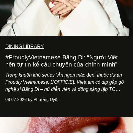
DINING LIBRARY
#ProudlyVietnamese Băng Di: “Người Việt
nên tự tin kể câu chuyện của chính mình"
Trong khuôn khổ series “Ăn ngon mặc đẹp” thuộc dự án
Proudly Vietnamese, L’OFFICIEL Vietnam có dịp gặp gỡ
nghệ sĩ Băng Di – nữ diễn viên và đồng sáng lập TC
ASIA, đơn vị đứng sau các thương hiệu BÀ BAR, MOTLY
08.07.2026 by Phương Uyên
Kitchen Bar và SALEM tại TP.HCM.