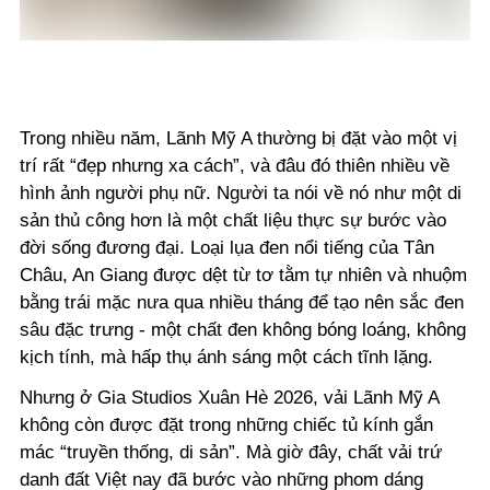
Trong nhiều năm, Lãnh Mỹ A thường bị đặt vào một vị
trí rất “đẹp nhưng xa cách”, và đâu đó thiên nhiều về
hình ảnh người phụ nữ. Người ta nói về nó như một di
sản thủ công hơn là một chất liệu thực sự bước vào
đời sống đương đại. Loại lụa đen nổi tiếng của Tân
Châu, An Giang được dệt từ tơ tằm tự nhiên và nhuộm
bằng trái mặc nưa qua nhiều tháng để tạo nên sắc đen
sâu đặc trưng - một chất đen không bóng loáng, không
kịch tính, mà hấp thụ ánh sáng một cách tĩnh lặng.
Nhưng ở Gia Studios Xuân Hè 2026, vải Lãnh Mỹ A
không còn được đặt trong những chiếc tủ kính gắn
mác “truyền thống, di sản”. Mà giờ đây, chất vải trứ
danh đất Việt nay đã bước vào những phom dáng