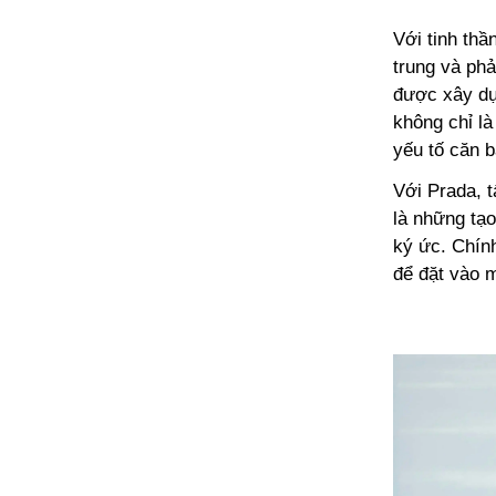
Với tinh thần
trung và phả
được xây dựng
không chỉ la
yếu tố căn bả
Với Prada, tâ
là những tạ
ký ức. Chính
để đặt vào m