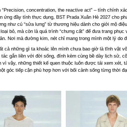
 “Precision, concentration, the reactive act” – tính chính xác
n ứng đầy tính thực dụng, BST Prada Xuân Hè 2027 cho pha
 như cú “sửa lưng” từ thương hiệu dành cho giới mộ điệu
̀ loại bỏ, mà còn là quá trình “chưng cất” để đưa trang phụ
n. Nơi mà đường kim, nét chỉ mang trong mình một lý do để
́t cả những gì ta khoác lên mình chưa bao giờ là tĩnh vật v
o tác gắn liền với đời sống, đính kèm cùng bề dày lịch sử, 
 vì vậy, những thiết kế quen thuộc luôn được tái xem xét, tá
ột góc tiếp cận phù hợp hơn với bối cảnh sống từng thời đạ