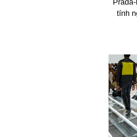
Prada-
tính 