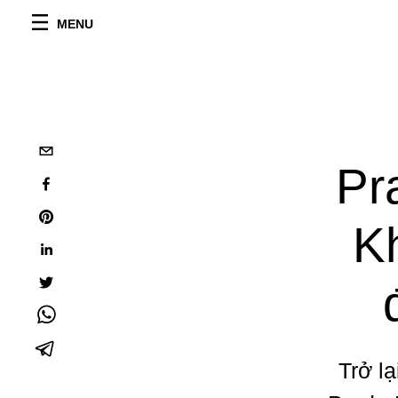
MENU
Pr
Kh
Trở l