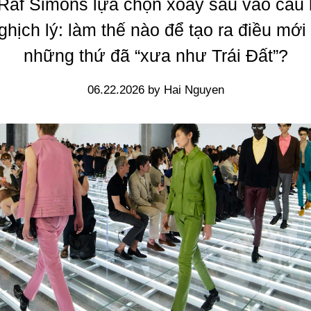
Raf Simons lựa chọn xoáy sâu vào câu 
nghịch lý: làm thế nào để tạo ra điều mới
những thứ đã “xưa như Trái Đất”?
06.22.2026 by Hai Nguyen