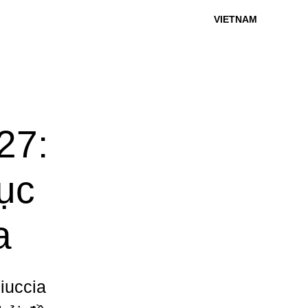
VIETNAM
27:
tục
a
iuccia