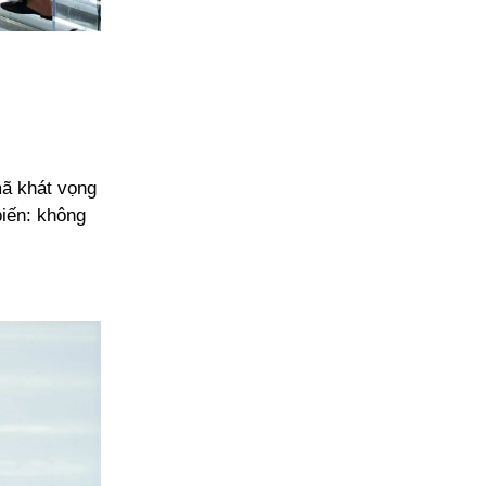
̃ khát vọng
 biến: không