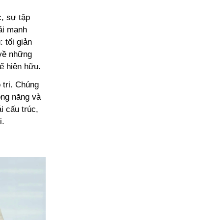
, sự tập
́i mạnh
: tối giản
c về những
 hiện hữu.
ô tri. Chúng
công năng và
i cấu trúc,
i.