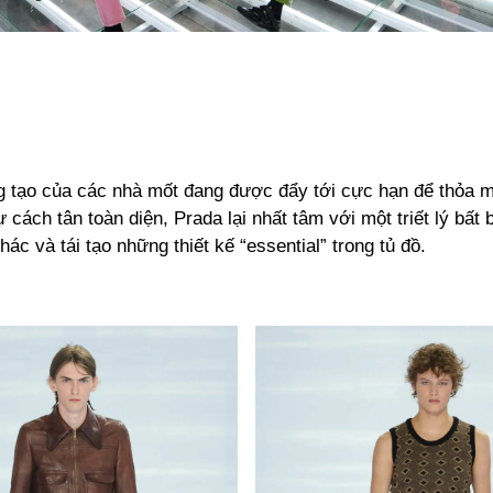
g tạo của các nhà mốt đang được đẩy tới cực hạn để thỏa ma
ự cách tân toàn diện, Prada lại nhất tâm với một triết lý bất
hác và tái tạo những thiết kế “essential” trong tủ đồ.