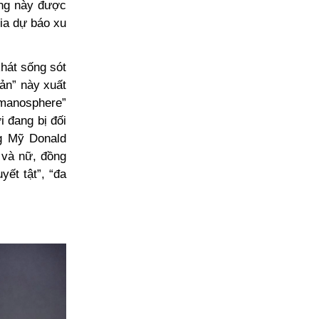
ớng này được
gia dự báo xu
khát sống sót
bản” này xuất
“manosphere”
 đang bị đối
ng Mỹ Donald
 và nữ, đồng
yết tật”, “đa