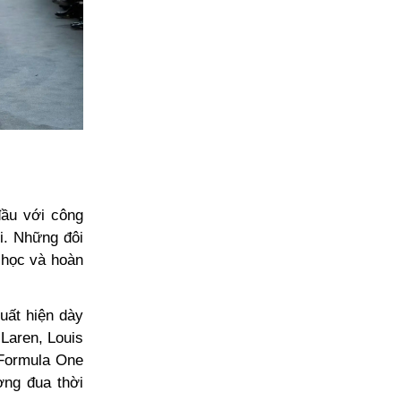
đầu với công
i. Những đôi
 học và hoàn
xuất hiện dày
Laren, Louis
 Formula One
ờng đua thời