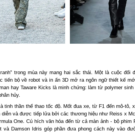
tranh” trong mùa này mang hai sắc thái. Một là cuộc đối 
ác tiến bộ về robot và in ấn 3D mở ra ngôn ngữ thiết kế mớ
man hay Taware Kicks là minh chứng: làm từ polymer sinh
phân hủy.
là tinh thần thể thao tốc độ. Mốt đua xe, từ F1 đến mô-tô, 
n diễn và được tiếp lửa bởi các thương hiệu như Reiss x Mc
ormula One. Cú hích văn hóa đến từ cả màn ảnh - bộ phim
tt và Damson Idris góp phần đưa phong cách này vào đư