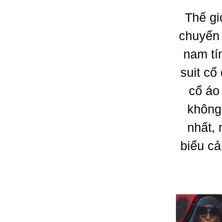
Thế gi
chuyển 
nam tí
suit cổ
cổ áo
không
nhất, 
biểu cả