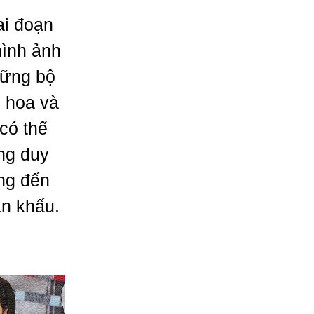
ai đoạn
hình ảnh
hững bộ
, hoa và
có thể
ng duy
ăng đến
ân khấu.