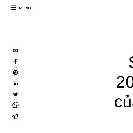
MENU
20
củ