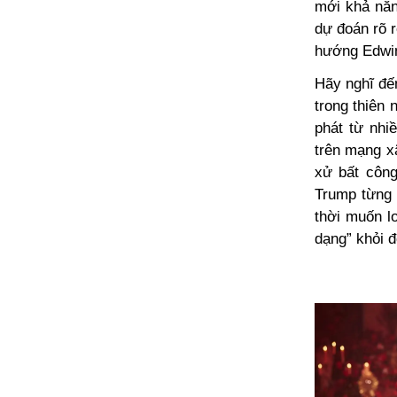
mới khả năn
dự đoán rõ r
hướng Edwin
Hãy nghĩ đến
trong thiên 
phát từ nhi
trên mạng x
xử bất công
Trump từng 
thời muốn lo
dạng” khỏi 