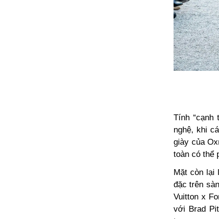
Tính “cạnh 
nghệ, khi c
giày của Ox
toàn có thể 
Mặt còn lại 
đặc trên sà
Vuitton x F
với Brad Pi