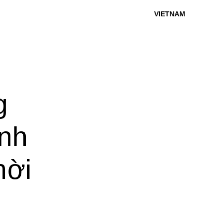
VIETNAM
g
ình
hời