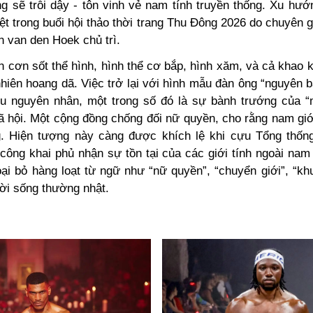
g sẽ trỗi dậy - tôn vinh vẻ nam tính truyền thống. Xu hư
ệt trong buổi hội thảo thời trang Thu Đông 2026 do chuyên 
 van den Hoek chủ trì.
 cơn sốt thể hình, hình thể cơ bắp, hình xăm, và cả khao 
nhiên hoang dã. Việc trở lại với hình mẫu đàn ông “nguyên 
ều nguyên nhân, một trong số đó là sự bành trướng của 
ã hội. Một cộng đồng chống đối nữ quyền, cho rằng nam giới
. Hiện tượng này càng được khích lệ khi cựu Tổng thố
công khai phủ nhận sự tồn tại của các giới tính ngoài nam
ại bỏ hàng loạt từ ngữ như “nữ quyền”, “chuyển giới”, “khu
đời sống thường nhật.