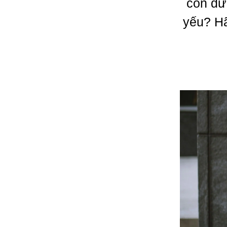
con đư
yếu? Hã