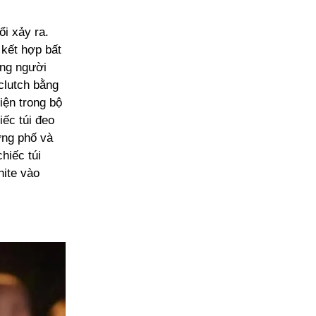
i xảy ra.
 kết hợp bất
ững người
clutch bằng
iện trong bộ
ếc túi đeo
ờng phố và
hiếc túi
hite vào