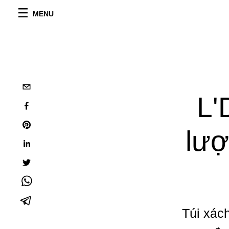
MENU
L
lượ
Túi xách