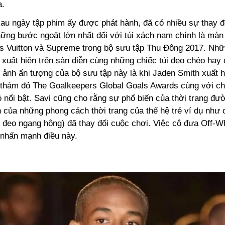
a.
au ngày tập phim ấy được phát hành, đã có nhiều sự thay đổ
hững bước ngoặt lớn nhất đối với túi xách nam chính là màn
is Vuitton và Supreme trong bộ sưu tập Thu Đông 2017. Nh
xuất hiện trên sàn diễn cùng những chiếc túi đeo chéo hay 
 ảnh ấn tượng của bộ sưu tập này là khi Jaden Smith xuất h
n thảm đỏ The Goalkeepers Global Goals Awards cùng với chi
 nổi bật. Savi cũng cho rằng sự phổ biến của thời trang đư
n của những phong cách thời trang của thế hệ trẻ ví dụ như c
i đeo ngang hông) đã thay đổi cuộc chơi. Việc cô đưa Off-W
 nhấn mạnh điều này.