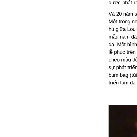
được phát r
Và 20 năm s
Một trong n
hủ giữa Lou
mẫu nam đã 
da. Một hình
lễ phục trê
chéo màu đỏ
sự phát triể
bum bag (tú
triển lãm đã