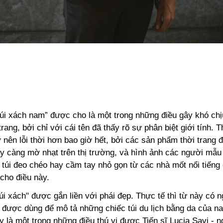
túi xách nam” được cho là một trong những điều gây khó chị
 trang, bởi chỉ với cái tên đã thấy rõ sự phân biệt giới tính. 
 nên lỗi thời hơn bao giờ hết, bởi các sản phẩm thời trang
gày càng mờ nhạt trên thị trường, và hình ảnh các người mẫ
túi đeo chéo hay cầm tay nhỏ gọn từ các nhà mốt nổi tiếng 
cho điều này.
úi xách" được gắn liền với phái đẹp. Thực tế thì từ này có 
 được dùng để mô tả những chiếc túi du lịch bằng da của na
y là một trong những điều thú vị được Tiến sĩ Lucia Savi - 