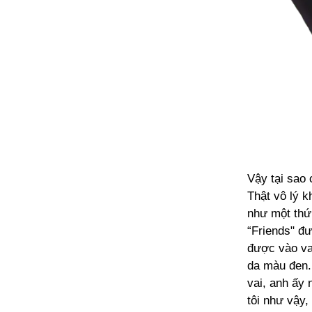
Vậy tại sao
Thật vô lý k
như một thứ 
“Friends" đ
được vào vai
da màu đen. 
vai, anh ấy 
tôi như vậy,