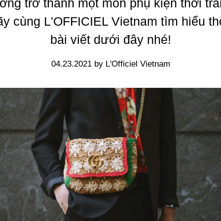
ờng trở thành một món phụ kiện thời tran
y cùng L'OFFICIEL Vietnam tìm hiểu t
bài viết dưới đây nhé!
04.23.2021 by L'Officiel Vietnam