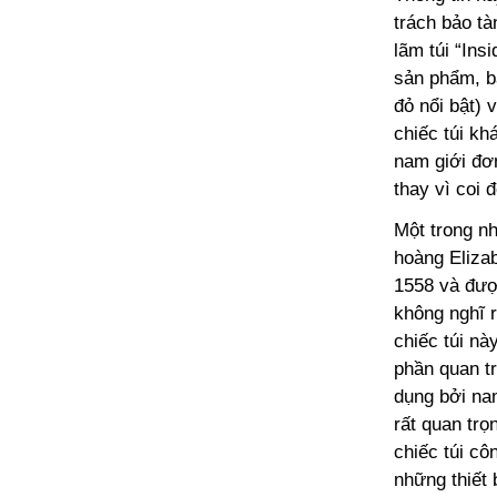
trách bảo tà
lãm túi “Ins
sản phẩm, b
đỏ nổi bật) 
chiếc túi kh
nam giới đơn
thay vì coi 
Một trong n
hoàng Elizab
1558 và đượ
không nghĩ 
chiếc túi nà
phần quan tr
dụng bởi nam
rất quan trọ
chiếc túi cô
những thiết 