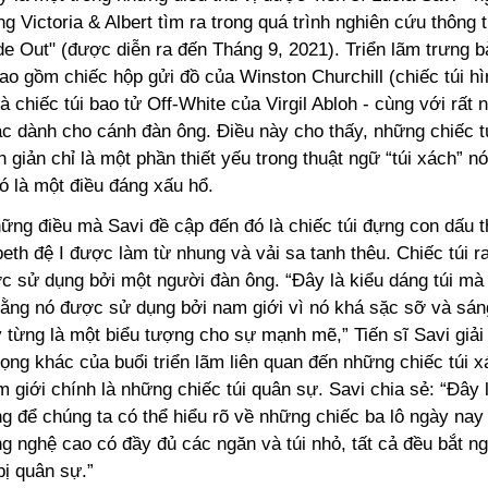
ng Victoria & Albert tìm ra trong quá trình nghiên cứu thông t
ide Out" (được diễn ra đến Tháng 9, 2021). Triển lãm trưng 
ao gồm chiếc hộp gửi đồ của Winston Churchill (chiếc túi h
và chiếc túi bao tử Off-White của Virgil Abloh - cùng với rất
ác dành cho cánh đàn ông. Điều này cho thấy, những chiếc t
 giản chỉ là một phần thiết yếu trong thuật ngữ “túi xách” nó
đó là một điều đáng xấu hổ.
hững điều mà Savi đề cập đến đó là chiếc túi đựng con dấu 
eth đệ I được làm từ nhung và vải sa tanh thêu. Chiếc túi r
c sử dụng bởi một người đàn ông. “Đây là kiểu dáng túi mà
rằng nó được sử dụng bởi nam giới vì nó khá sặc sỡ và sá
y từng là một biểu tượng cho sự mạnh mẽ,” Tiến sĩ Savi giải
ọng khác của buổi triển lãm liên quan đến những chiếc túi
 giới chính là những chiếc túi quân sự. Savi chia sẻ: “Đây
ng để chúng ta có thể hiểu rõ về những chiếc ba lô ngày nay
ng nghệ cao có đầy đủ các ngăn và túi nhỏ, tất cả đều bắt n
bị quân sự.”