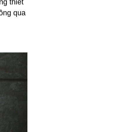
g thiết
hông qua