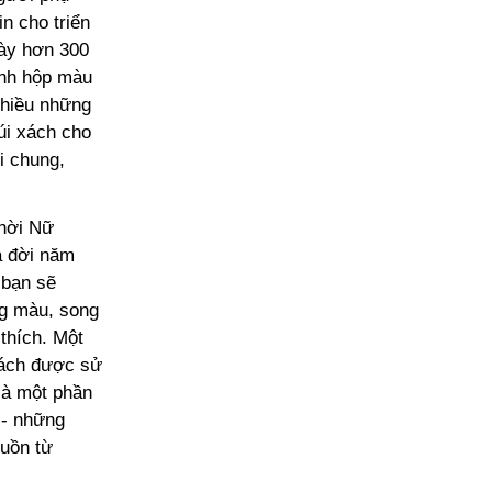
in cho triển
bày hơn 300
ình hộp màu
 nhiều những
úi xách cho
i chung,
thời Nữ
a đời năm
 bạn sẽ
ng màu, song
 thích. Một
 xách được sử
 là một phần
 - những
guồn từ