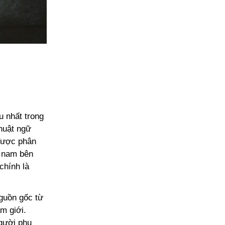
u nhất trong
Thuật ngữ
 được phân
u nam bên
chính là
nguồn gốc từ
m giới.
người phụ