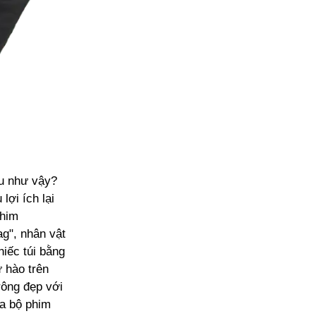
ều như vậy?
lợi ích lại
phim
g", nhân vật
hiếc túi bằng
 hào trên
trông đẹp với
ủa bộ phim