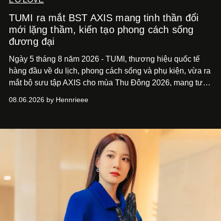
TUMI ra mắt BST AXIS mang tinh thần đổi
mới lặng thầm, kiến tạo phong cách sống
đương đại
Ngày 5 tháng 8 năm 2026 - TUMI, thương hiệu quốc tế
hàng đầu về du lịch, phong cách sống và phụ kiện, vừa ra
mắt bộ sưu tập AXIS cho mùa Thu Đông 2026, mang tư
duy thiết kế tiên phong, tái định nghĩa trải nghiệm du lịch
08.06.2026 by Hennrieee
và phong cách sống hiện đại bằng thiết kế sắc nét, chuẩn
xác gắn liền với tính thẩm mỹ toàn cầu.