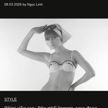
song cũng vô tình khiến khái niệm đồng hồ đôi trở nên
08.03.2026 by Ngọc Linh
khá rập khuôn. Nói lời tạm biết hai phiên bản nam nữ
giống nhau y đúc, các nhà chế tác hiện này không còn
mải miết tìm kiếm sự đồng nhất tuyệt đối. Họ để những
đường nét, tỷ lệ và bảng màu nối liền hai thiết kế, dù mỗi
phiên bản vẫn mang linh hồn riêng.
STYLE