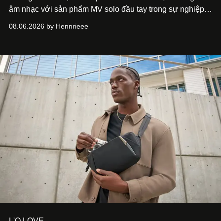
âm nhạc với sản phẩm MV solo đầu tay trong sự nghiệp -
“Taking A Break”
. Đây không chỉ là sản phẩm đánh dấu
08.06.2026 by Hennrieee
bước chuyển mình của 14 Casper sau chương trình, mà
còn mở ra một chương mới trong hành trình nghệ thuật
của nam nghệ sĩ khi lần đầu tiên anh trình làng một MV
solo được đầu tư toàn diện từ sáng tác, sản xuất, trình
diễn đến hình ảnh.
L'O LOVE