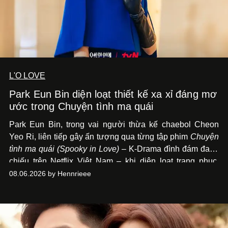
L'O LOVE
Park Eun Bin diện loạt thiết kế xa xỉ đáng mơ
ước trong Chuyện tình ma quái
Park Eun Bin, trong vai người thừa kế chaebol Cheon
Yeo Ri, liên tiếp gây ấn tượng qua từng tập phim
Chuyện
tình ma quái (Spooky in Love)
– K-Drama đình đám đang
chiếu trên Netflix Việt Nam – khi diện loạt trang phục,
đồng hồ & trang sức xa xỉ tương xứng với địa vị trên màn
08.06.2026 by Hennrieee
ảnh nhỏ: từ Hermès, LOEWE cho đến Jaeger-LeCoultre,
Chaumet, Chopard…