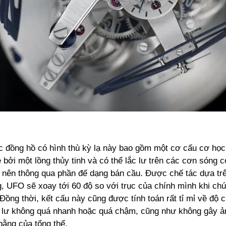
c đồng hồ có hình thù kỳ lạ này bao gồm một cơ cấu cơ học 
bởi một lồng thủy tinh và có thể lắc lư trên các cơn sóng 
o nên thông qua phần đế dạng bán cầu. Được chế tác dựa tr
g, UFO sẽ xoay tới 60 độ so với trục của chính mình khi ch
Đồng thời, kết cấu này cũng được tính toán rất tỉ mỉ về độ 
 lư không quá nhanh hoặc quá chậm, cũng như không gây 
bằng của tổng thể.