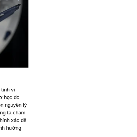
tinh vi
cơ học do
ên nguyên lý
úng ta chạm
chính xác để
ảnh hưởng