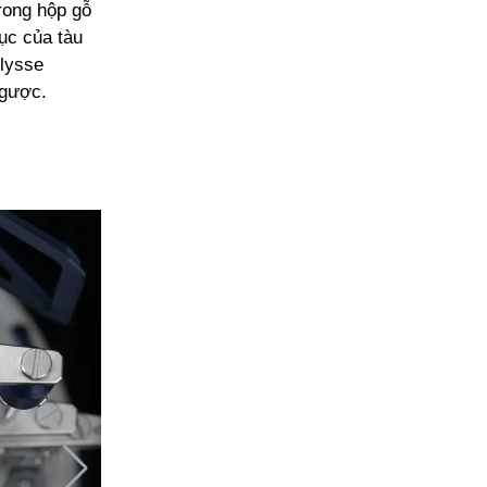
rong hộp gỗ
tục của tàu
Ulysse
ngược.