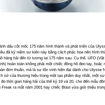
nh dấu cột mốc 175 năm hình thành và phát triển của Ulyss
iệu đã kỷ niệm sự kiện này bằng cách phác họa nên hình th
hồ hàng hải đến từ tương lai 175 năm sau. Cụ thể, UFO (Vật
ịnh) hoàn toàn không phải một chiếc đồng hồ đeo tay, hoặc 
àn đơn thuần, mà là sự tôn vinh hiện đại dành cho Ulysse N
ịch sử của thương hiệu trong một tạo phẩm duy nhất, một sự 
đo thời gian hàng hải của thế kỷ 19 và 20, cho đến mẫu đồn
n Freak ra mắt năm 2001 hay chiếc Blast vừa giới thiệu tro