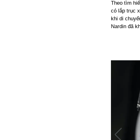
Theo tìm hi
có lắp trục 
khi di chuyể
Nardin đã kh