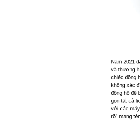
Năm 2021 đá
và thương h
chiếc đồng 
không xác đ
đồng hồ để b
gọn tất cả l
với các máy 
rồ” mang tê