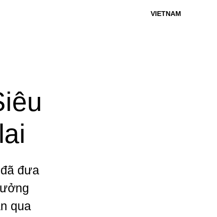
VIETNAM
Siêu
ai
 đã đưa
 tưởng
an qua