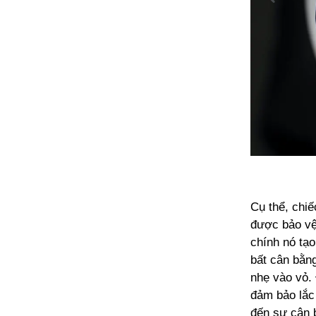
Cụ thể, chiế
được bảo vệ 
chính nó tạ
bất cân bằn
nhẹ vào vỏ. 
đảm bảo lắc
đến sự cân 