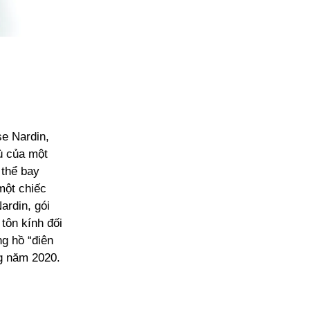
e Nardin,
ù của một
 thể bay
một chiếc
ardin, gói
tôn kính đối
g hồ “điên
ng năm 2020.