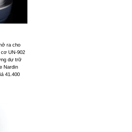
mở ra cho
y cơ UN-902
ợng dự trữ
se Nardin
iá 41.400