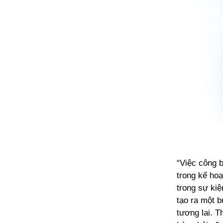
“Việc công 
trong kế ho
trong sự ki
tạo ra một 
tương lai. T