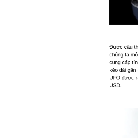
Được cấu th
chúng ta mộ
cung cấp tí
kéo dài gần 
UFO được ra 
USD.