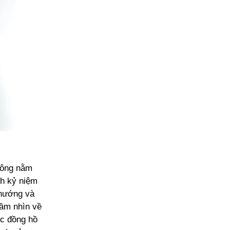
hông nằm
nh kỷ niệm
 hướng và
tầm nhìn về
ếc đồng hồ