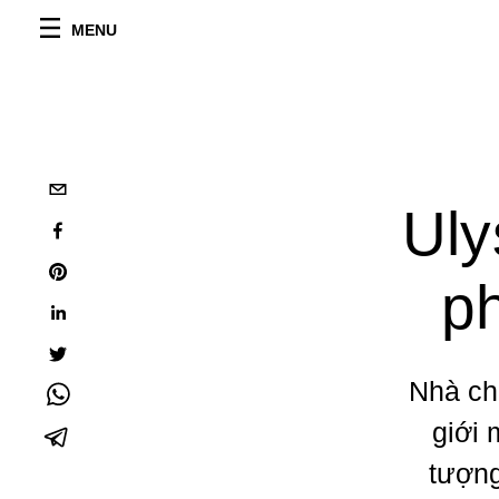
MENU
Uly
p
Nhà ch
giới 
tượng