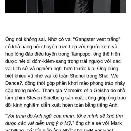
Ông nói không sai. Nhờ có vai “Gangster vest trắng”
có khả năng nói chuyện trực tiếp với người xem và
húp lòng đào điêu luyện trong Tampopo, ông thể hiện
được nét dí dỏm-kiêm-sang trọng trái ngược với các
vai lịch sử và nghiêm nghị hơn trước kia. Ông cũng
biết khiêu vũ nhờ vai kế toán Shohei trong Shall We
Dance?, đồng thời góp phần khơi mào phong trào nhảy
cặp trong nước. Tham gia Memoirs of a Geisha do nhà
làm phim Steven Spielberg sản xuất cũng giúp ông trau
dồi kinh nghiệm diễn xuất hoàn toàn bằng tiếng Anh.
“
Với trình độ Anh ngữ của mình, tôi e mình sẽ khó tìm
được các vai diễn ưng ý ở Mỹ,
” ông chia sẻ với Mark
Schilling, cố vấn điện ảnh Nhật cho LHP Far East,