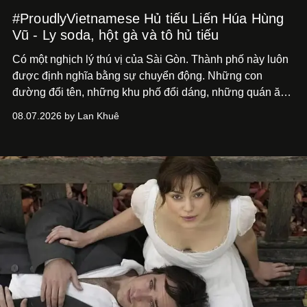
#ProudlyVietnamese Hủ tiếu Liến Húa Hùng
Vũ - Ly soda, hột gà và tô hủ tiếu
Có một nghịch lý thú vị của Sài Gòn. Thành phố này luôn
được định nghĩa bằng sự chuyển động. Những con
đường đổi tên, những khu phố đổi dáng, những quán ăn
mở ra rồi biến mất chỉ sau vài mùa mưa. Người ta luôn
08.07.2026 by Lan Khuê
nói về cái mới, về xu hướng tiếp theo, về những điều
đáng để trải nghiệm trước khi chúng trở nên lỗi thời.