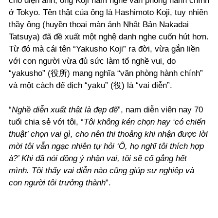
cho điện ảnh, ông Koji nắm nghề văn phòng hành chính
ở Tokyo. Tên thật của ông là Hashimoto Koji, tuy nhiên
thầy ông (huyền thoại màn ảnh Nhật Bản Nakadai
Tatsuya) đã đề xuất một nghệ danh nghe cuốn hút hơn.
Từ đó mà cái tên “Yakusho Koji” ra đời, vừa gắn liền
với con người vừa đủ sức làm tổ nghề vui, do
“yakusho” (役所) mang nghĩa “văn phòng hành chính”
và một cách để dịch “yaku” (役) là “vai diễn”.
“
Nghề diễn xuất thật là đẹp đẽ
”, nam diễn viên nay 70
tuổi chia sẻ với tôi, “
Tôi không kén chọn hay ‘có chiến
thuật’ chọn vai gì, cho nên thi thoảng khi nhận được lời
mời tôi vẫn ngạc nhiên tự hỏi ‘Ô, họ nghĩ tôi thích hợp
à?’ Khi đã nói đồng ý nhận vai, tôi sẽ cố gắng hết
mình. Tôi thấy vai diễn nào cũng giúp sự nghiệp và
con người tôi trưởng thành
”.