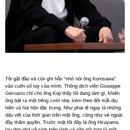
Tôi gật đầu và còn ghi hẳn “nhớ nói ông Kurosawa”
vào cuốn sổ tay của mình. Thông dịch viên Giuseppe
Gervasio chỉ cho ông Koji thấy tôi đang làm gì, khiến
ông bật ra một tiếng cười nhẹ, kèm theo đôi mắt dịu
hiền và hút hồn đặc trưng. Như phai đi ngay là những
dấu vết của thời gian trên mặt ông, cũng như vẻ ngoài
đầy thẩm quyền. Trước mặt tôi đây là ông Hirayama
lau dọn nhà vệ sinh hiền lành và gần gũi hơn là một