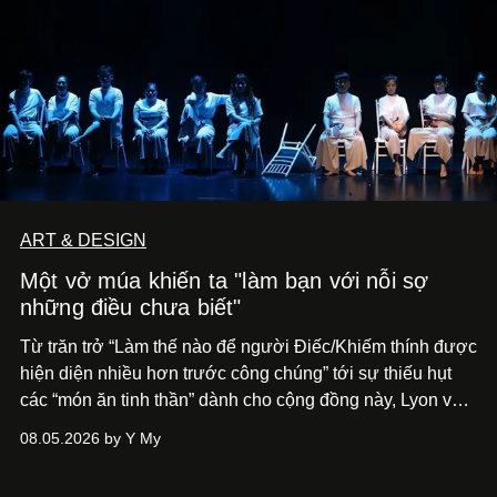
ART & DESIGN
Một vở múa khiến ta "làm bạn với nỗi sợ
những điều chưa biết"
Từ trăn trở “Làm thế nào để người Điếc/Khiếm thính được
hiện diện nhiều hơn trước công chúng” tới
sự thiếu hụt
các “món ăn tinh thần” dành cho cộng đồng này, Lyon và
Phương đã quyết tâm biến ý tưởng công diễn một tác
08.05.2026 by Y My
phẩm múa đương đại thành hiện thực, mang tên Lắng
Nghe Điểm Chạm.