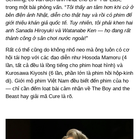
trong một bài phỏng vấn. “
Tôi thấy an tâm hơn khi cứ ở
bên điện ảnh Nhật, diễn cho thật hay và rồi có phim để
giới thiệu khán giả quốc tế. Tuy nhiên, tôi phải khen hai
anh Sanada Hiroyuki và Watanabe Ken — họ đang rất
thành công ở sân chơi nước ngoài!
”
Rất có thể cũng do không nhổ neo mà ông luôn có cơ
hội tái hợp với các đạo diễn như Hosoda Mamoru (4
lần, tất cả đều là lồng tiếng cho phim hoạt hình) và
Kurosawa Kiyoshi (6 lần, phần lớn là phim hồi hộp-kinh
dị). Giới mộ phim Việt Nam đều biết đến phim của họ
— chỉ cần đếm loạt bài cảm nhận về The Boy and the
Beast hay giải mã Cure là rõ.