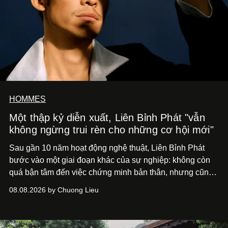
HOMMES
Một thập kỷ diễn xuất, Liên Bỉnh Phát "vẫn
không ngừng trui rèn cho những cơ hội mới"
Sau gần 10 năm hoạt động nghệ thuật, Liên Bỉnh Phát
bước vào một giai đoạn khác của sự nghiệp: không còn
quá bận tâm đến việc chứng minh bản thân, nhưng cũng
chưa bao giờ thôi khao khát được làm nghề. Từ hai bộ
08.08.2026 by Chuong Lieu
phim điện ảnh trong nửa đầu 2026 đến hành trình trở lại
với
Running Man Vietnam
, nam diễn viên nhìn công việc
bằng một tâm thế điềm tĩnh hơn. Anh tiếp tục học hỏi, trau