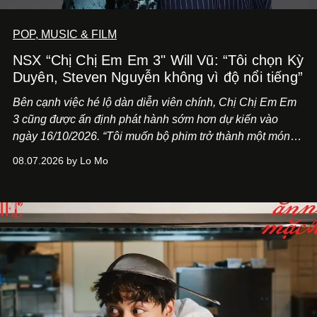
POP, MUSIC & FILM
NSX “Chị Chị Em Em 3" Will Vũ: “Tôi chọn Kỳ
Duyên, Steven Nguyễn không vì độ nổi tiếng”
Bên cạnh việc hé lộ dàn diễn viên chính,
Chị Chị Em Em
3
cũng được ấn định phát hành sớm hơn dự kiến vào
ngày 16/10/2026. “Tôi muốn bộ phim trở thành một món
quà, đồng thời thể hiện sự trân trọng và tôn vinh phụ nữ
08.07.2026 by Lo Mo
Việt Nam”, NSX Will Vũ cho biết.