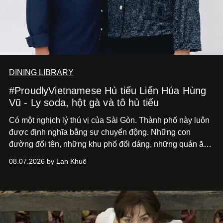
DINING LIBRARY
#ProudlyVietnamese Hủ tiếu Liến Húa Hùng
Vũ - Ly soda, hột gà và tô hủ tiếu
Có một nghịch lý thú vị của Sài Gòn. Thành phố này luôn
được định nghĩa bằng sự chuyển động. Những con
đường đổi tên, những khu phố đổi dáng, những quán ăn
mở ra rồi biến mất chỉ sau vài mùa mưa. Người ta luôn
08.07.2026 by Lan Khuê
nói về cái mới, về xu hướng tiếp theo, về những điều
đáng để trải nghiệm trước khi chúng trở nên lỗi thời.