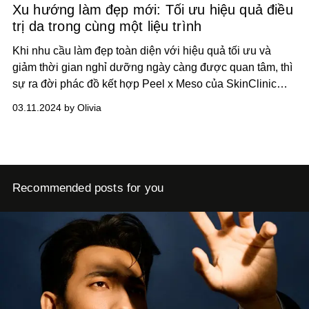
Xu hướng làm đẹp mới: Tối ưu hiệu quả điều
trị da trong cùng một liệu trình
Khi nhu cầu làm đẹp toàn diện với hiệu quả tối ưu và
giảm thời gian nghỉ dưỡng ngày càng được quan tâm, thì
sự ra đời phác đồ kết hợp Peel x Meso của SkinClinic
giúp rút ngắn thời gian và nâng cao hiệu quả điều trị thẩm
03.11.2024 by Olivia
mỹ da đã tạo tiếng vang lớn và nhanh chóng trở thành xu
hướng làm đẹp hot nhất hiện nay.
Recommended posts for you