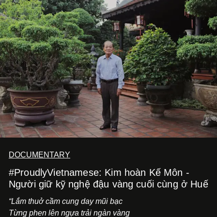
dồi và chờ đợi những vai diễn đủ sức đưa mình đến
những vùng đất mới. Ở tuổi ngoài 30, điều anh theo đuổi
không phải những đích đến quá lớn, mà là khả năng luôn
tiến về phía trước.
DOCUMENTARY
#ProudlyVietnamese: Kim hoàn Kế Môn -
Người giữ kỹ nghệ đậu vàng cuối cùng ở Huế
“Lắm thuở cầm cung day mũi bạc
Từng phen lên ngựa trải ngàn vàng