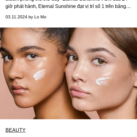
giờ phát hành, Eternal Sunshine đạt vị trí số 1 trên bảng
xếp hạng album Apple Music và khiến các Arianators
03.11.2024 by Lo Mo
(fanclub của Ariana) phát cuồng. Lấy cảm hứng từ một bộ
phim điện ảnh nổi tiếng, album “Eternal sunshine” được
cho là giấu nhiều “easter eggs” liên quan đến những câu
chuyện tình của Ari.
BEAUTY