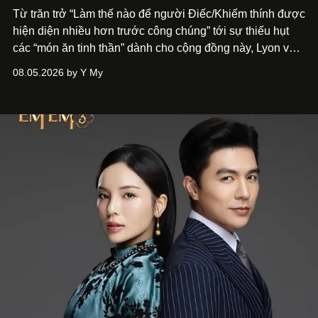
Từ trăn trở “Làm thế nào để người Điếc/Khiếm thính được
hiện diện nhiều hơn trước công chúng” tới
sự thiếu hụt
các “món ăn tinh thần” dành cho cộng đồng này, Lyon và
Phương đã quyết tâm biến ý tưởng công diễn một tác
08.05.2026 by Y My
phẩm múa đương đại thành hiện thực, mang tên Lắng
Nghe Điểm Chạm.