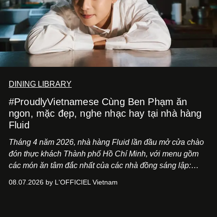
DINING LIBRARY
#ProudlyVietnamese Cùng Ben Phạm ăn
ngon, mặc đẹp, nghe nhạc hay tại nhà hàng
Fluid
Tháng 4 năm 2026, nhà hàng Fluid lần đầu mở cửa chào
đón thực khách Thành phố Hồ Chí Minh, với menu gồm
các món ăn tâm đắc nhất của các nhà đồng sáng lập:
Giám đốc sáng tạo Ben Phạm và chef Thạch Tạ. Những
08.07.2026 by L'OFFICIEL Vietnam
món ăn đa dạng từ Á đến Âu nhanh chóng được yêu thích
nhờ cảm giác ngon miệng, thoải mái và cả khả năng
mang đến niềm vui cho thực khách.