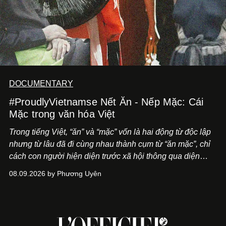
DOCUMENTARY
#ProudlyVietnamse Nết Ăn - Nếp Mặc: Cái
Mặc trong văn hóa Việt
Trong tiếng Việt, “ăn” và “mặc” vốn là hai động từ độc lập
nhưng từ lâu đã đi cùng nhau thành cụm từ “ăn mặc”, chỉ
cách con người hiện diện trước xã hội thông qua diện
mạo và lối phục sức. Dẫu các từ điển thường định nghĩa
08.09.2026 by Phương Uyên
“ăn mặc” đơn thuần là việc mặc quần áo, trong đời sống
văn hóa của người Việt, khái niệm này lại có ý nghĩa bao
quát hơn nhiều.