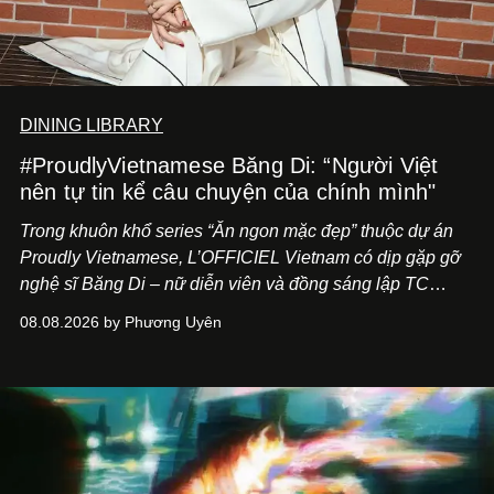
DINING LIBRARY
#ProudlyVietnamese Băng Di: “Người Việt
nên tự tin kể câu chuyện của chính mình"
Trong khuôn khổ series “Ăn ngon mặc đẹp” thuộc dự án
Proudly Vietnamese, L’OFFICIEL Vietnam có dịp gặp gỡ
nghệ sĩ Băng Di – nữ diễn viên và đồng sáng lập TC
ASIA, đơn vị đứng sau các thương hiệu BÀ BAR, MOTLY
08.08.2026 by Phương Uyên
Kitchen Bar và SALEM tại TP.HCM.