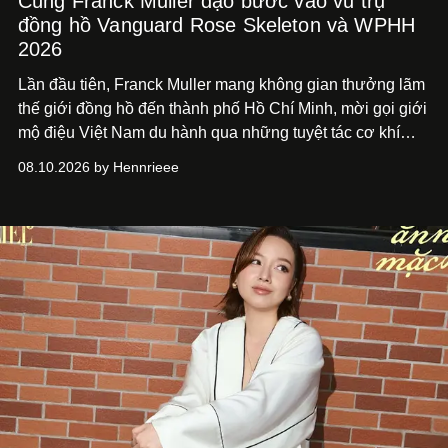
Cùng Franck Muller dạo bước vào vũ trụ
đồng hồ Vanguard Rose Skeleton và WPHH
2026
Lần đầu tiên, Franck Muller mang không gian thưởng lãm
thế giới đồng hồ đến thành phố Hồ Chí
Minh, mời gọi giới
mộ điệu Việt Nam du hành qua những tuyệt tác cơ khí
Vanguard Rose Skeleton
và các thiết kế đồng hồ mới nhất
08.10.2026 by Hennrieee
vừa ra mắt tại sự kiện WPHH 2026.