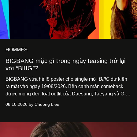
HOMMES
BIGBANG mặc gì trong ngày teasing trở lại
với “BIIIG”?
BIGBANG vừa hé lộ poster cho single mới
BIIIG
dự kiến
ra mắt vào ngày 19/08/2026. Bên cạnh màn comeback
được mong đợi, loạt outfit của Daesung, Taeyang và G-
Dragon trên poster cũng nhanh chóng trở thành điểm
08.10.2026 by Chuong Lieu
đáng chú ý với giới mộ điệu.