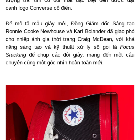
tượng trái tim có đôi mắt đặc biệt đến được đặt
cạnh
logo Converse cổ điển.
Để mô tả mẫu giày mới, Đồng Giám đốc Sáng tạo
Ronnie Cooke Newhouse và Karl Bolander
đã
giao phó
cho nhiếp ảnh gia thời trang Craig McDean, với khả
năng sáng tạo và kỹ thuật xử lý số gọi là
Focus
Stacking
để chụp các đôi giày, mang đến một câu
chuyện cùng một góc nhìn hoàn toàn mới.