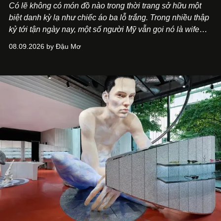
Có lẽ không có món đồ nào trong thời trang sở hữu một
biệt danh kỳ lạ như chiếc áo ba lỗ trắng. Trong nhiều thập
kỷ tới tận ngày nay, một số người Mỹ vẫn gọi nó là wife
beater, tạm dịch "áo kẻ đánh vợ".
08.09.2026 by Đậu Mơ