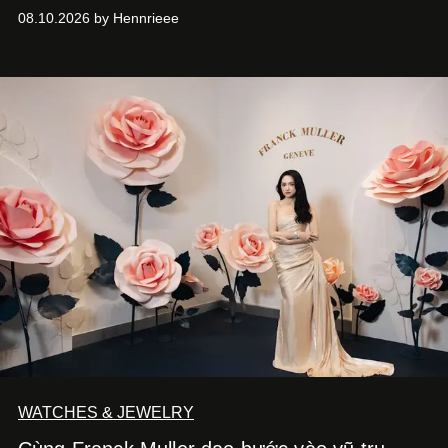
thế hệ ngôi sao đang định hình văn hóa đại chúng Thái
08.10.2026 by Hennrieee
Lan. Sáu gương mặt gồm Tor Thanapob, Jeff Satur, PP
Krit, Lingling Kwong, Keng Harit và Tle Matimun lần lượt
xuất hiện trong những thiết kế Cartier, mỗi người lựa chọn
một ngôn ngữ riêng để diễn giải tinh thần của Maison.
WATCHES & JEWELRY