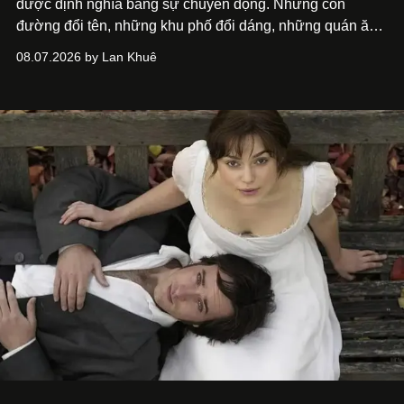
được định nghĩa bằng sự chuyển động. Những con
đường đổi tên, những khu phố đổi dáng, những quán ăn
mở ra rồi biến mất chỉ sau vài mùa mưa. Người ta luôn
08.07.2026 by Lan Khuê
nói về cái mới, về xu hướng tiếp theo, về những điều
đáng để trải nghiệm trước khi chúng trở nên lỗi thời.