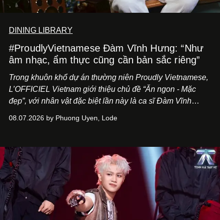
DINING LIBRARY
#ProudlyVietnamese Đàm Vĩnh Hưng: “Như
âm nhạc, ẩm thực cũng cần bản sắc riêng”
Trong khuôn khổ dự án thường niên Proudly Vietnamese,
L’OFFICIEL Vietnam giới thiệu chủ đề “Ăn ngon - Mặc
đẹp”, với nhân vật đặc biệt lần này là ca sĩ Đàm Vĩnh
Hưng. Đầu năm 2026, anh chính thức khai trương Tiệm
08.07.2026 by Phuong Uyen, Lode
Cà Phê Cà Pháo mang dấu ấn Indochine hoài niệm, thu
hút nhiều thực khách ghé thăm.