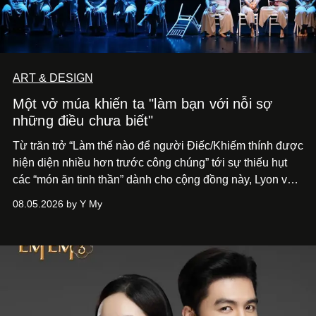
ART & DESIGN
Một vở múa khiến ta "làm bạn với nỗi sợ
những điều chưa biết"
Từ trăn trở “Làm thế nào để người Điếc/Khiếm thính được
hiện diện nhiều hơn trước công chúng” tới
sự thiếu hụt
các “món ăn tinh thần” dành cho cộng đồng này, Lyon và
Phương đã quyết tâm biến ý tưởng công diễn một tác
08.05.2026 by Y My
phẩm múa đương đại thành hiện thực, mang tên Lắng
Nghe Điểm Chạm.