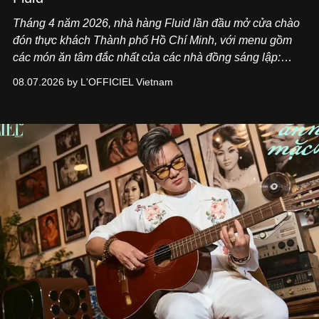
Tháng 4 năm 2026, nhà hàng Fluid lần đầu mở cửa chào
đón thực khách Thành phố Hồ Chí Minh, với menu gồm
các món ăn tâm đắc nhất của các nhà đồng sáng lập:
Giám đốc sáng tạo Ben Phạm và chef Thạch Tạ. Những
08.07.2026 by L'OFFICIEL Vietnam
món ăn đa dạng từ Á đến Âu nhanh chóng được yêu thích
nhờ cảm giác ngon miệng, thoải mái và cả khả năng
mang đến niềm vui cho thực khách.