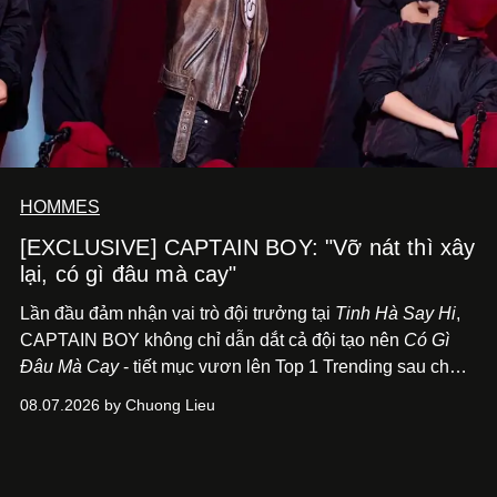
HOMMES
[EXCLUSIVE] CAPTAIN BOY: "Vỡ nát thì xây
lại, có gì đâu mà cay"
Lần đầu đảm nhận vai trò đội trưởng tại
Tinh Hà Say Hi
,
CAPTAIN BOY không chỉ dẫn dắt cả đội tạo nên
Có Gì
Đâu Mà Cay
- tiết mục vươn lên Top 1 Trending sau chưa
đầy 24 giờ đồng hồ - mà còn học cách buông bớt cái tôi
08.07.2026 by Chuong Lieu
để lắng nghe, kết nối và tin tưởng đồng đội. Với nam
nghệ sĩ, đó cũng là bước chuyển quan trọng trên hành
trình trở thành một producer thực thụ.