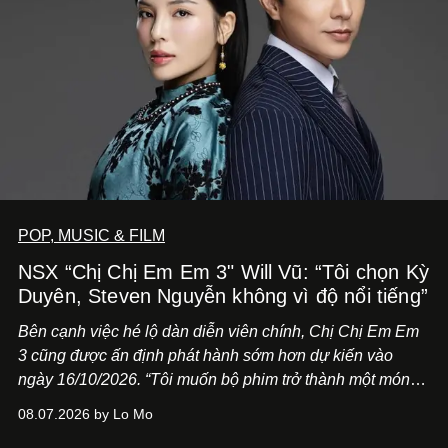
POP, MUSIC & FILM
NSX “Chị Chị Em Em 3" Will Vũ: “Tôi chọn Kỳ
Duyên, Steven Nguyễn không vì độ nổi tiếng”
Bên cạnh việc hé lộ dàn diễn viên chính,
Chị Chị Em Em
3
cũng được ấn định phát hành sớm hơn dự kiến vào
ngày 16/10/2026. “Tôi muốn bộ phim trở thành một món
quà, đồng thời thể hiện sự trân trọng và tôn vinh phụ nữ
08.07.2026 by Lo Mo
Việt Nam”, NSX Will Vũ cho biết.