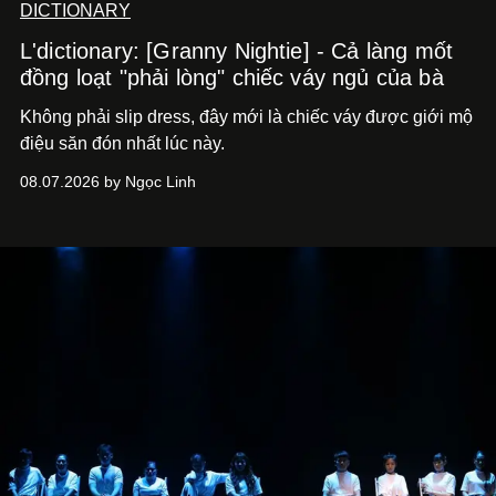
DICTIONARY
L'dictionary: [Granny Nightie] - Cả làng mốt
đồng loạt "phải lòng" chiếc váy ngủ của bà
Không phải slip dress, đây mới là chiếc váy được giới mộ
điệu săn đón nhất lúc này.
08.07.2026 by Ngọc Linh