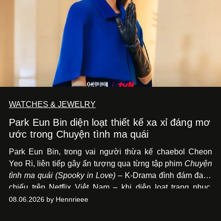
WATCHES & JEWELRY
Park Eun Bin diện loạt thiết kế xa xỉ đáng mơ
ước trong Chuyện tình ma quái
Park Eun Bin, trong vai người thừa kế chaebol Cheon
Yeo Ri, liên tiếp gây ấn tượng qua từng tập phim
Chuyện
tình ma quái (Spooky in Love)
– K-Drama đình đám đang
chiếu trên Netflix Việt Nam – khi diện loạt trang phục,
đồng hồ & trang sức xa xỉ tương xứng với địa vị trên màn
08.06.2026 by Hennrieee
ảnh nhỏ: từ Hermès, LOEWE cho đến Jaeger-LeCoultre,