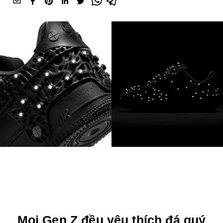
Mọi Gen Z đều yêu thích đá quý