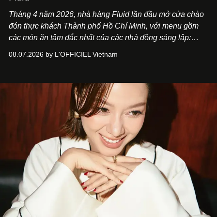
Tháng 4 năm 2026, nhà hàng Fluid lần đầu mở cửa chào
đón thực khách Thành phố Hồ Chí Minh, với menu gồm
các món ăn tâm đắc nhất của các nhà đồng sáng lập:
Giám đốc sáng tạo Ben Phạm và chef Thạch Tạ. Những
08.07.2026 by L'OFFICIEL Vietnam
món ăn đa dạng từ Á đến Âu nhanh chóng được yêu thích
nhờ cảm giác ngon miệng, thoải mái và cả khả năng
mang đến niềm vui cho thực khách.