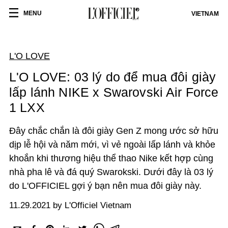
MENU
VIETNAM
L'O LOVE
L'O LOVE: 03 lý do để mua đôi giày
lấp lánh NIKE x Swarovski Air Force
1 LXX
Đây chắc chắn là đôi giày Gen Z mong ước sở hữu
dịp lễ hội và năm mới, vì vẻ ngoài lấp lánh và khỏe
khoắn khi thương hiệu thể thao Nike kết hợp cùng
nhà pha lê và đá quý Swarokski. Dưới đây là 03 lý
do L'OFFICIEL gợi ý bạn nên mua đôi giày này.
11.29.2021 by L'Officiel Vietnam