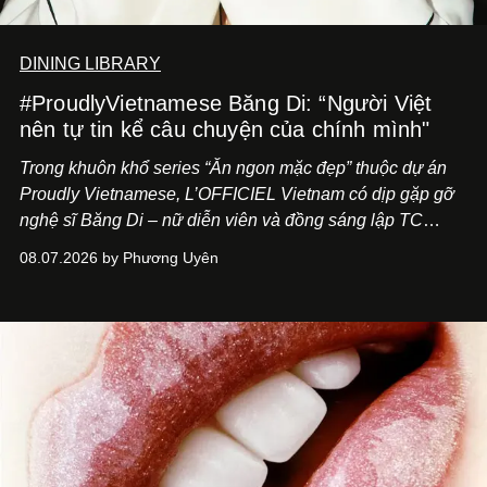
DINING LIBRARY
#ProudlyVietnamese Băng Di: “Người Việt
nên tự tin kể câu chuyện của chính mình"
Trong khuôn khổ series “Ăn ngon mặc đẹp” thuộc dự án
Proudly Vietnamese, L’OFFICIEL Vietnam có dịp gặp gỡ
nghệ sĩ Băng Di – nữ diễn viên và đồng sáng lập TC
ASIA, đơn vị đứng sau các thương hiệu BÀ BAR, MOTLY
08.07.2026 by Phương Uyên
Kitchen Bar và SALEM tại TP.HCM.