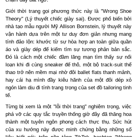
Giới thời trang gọi phương thức này là "Wrong Shoe
Theory" (Lý thuyết chiếc giày sai). Được phổ biến bởi
nhà tạo mẫu người Mỹ Allison Bornstein, lý thuyết này
vận hành dựa trên một tư duy đơn giản nhưng mang
tính đảo lộn: khước từ sự hòa hợp an toàn giữa quần
áo và giày dép để kiếm tìm sự tương phản bản sắc.
Đó là cách một chiếc đầm lãng mạn tìm thấy sự nổi
loạn khi đi cùng sneaker đế thô, một bộ track-suit thể
thao trở nên mềm mại nhờ đôi ballet flats thanh mảnh,
hay cái hạ mình đầy kiêu hãnh của một đôi dép xỏ
ngón làm dịu đi tính trang trọng của set đồ tailoring tinh
tế.
Từng bị xem là một "lỗi thời trang" nghiêm trọng, việc
phá vỡ các quy tắc truyền thống giờ đây đã thăng hoa
thành một tuyên ngôn phong cách thực thụ. Sức hút
của xu hướng này được minh chứng bằng những số