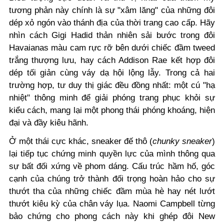
tương phản này chính là sự "xâm lăng" của những đôi
dép xỏ ngón vào thánh địa của thời trang cao cấp. Hãy
nhìn cách Gigi Hadid thản nhiên sải bước trong đôi
Havaianas màu cam rực rỡ bên dưới chiếc đầm tweed
trắng thượng lưu, hay cách Addison Rae kết hợp đôi
dép tối giản cùng váy dạ hội lộng lẫy. Trong cả hai
trường hợp, tư duy thị giác đều đồng nhất: một cú "hạ
nhiệt" thông minh để giải phóng trang phục khỏi sự
kiểu cách, mang lại một phong thái phóng khoáng, hiện
đại và đầy kiêu hãnh.
Ở một thái cực khác, sneaker đế thô (
chunky sneaker
)
lại tiếp tục chứng minh quyền lực của mình thông qua
sự bất đối xứng về phom dáng. Cấu trúc hầm hố, góc
cạnh của chúng trở thành đối trọng hoàn hảo cho sự
thướt tha của những chiếc đầm mùa hè hay nét lướt
thướt kiêu kỳ của chân váy lụa. Naomi Campbell từng
bảo chứng cho phong cách này khi ghép đôi New