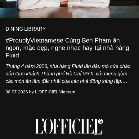
DINING LIBRARY
#ProudlyVietnamese Cùng Ben Phạm ăn
ngon, mặc đẹp, nghe nhạc hay tại nhà hàng
Fluid
Tháng 4 năm 2026, nhà hàng Fluid lần đầu mở cửa chào
đón thực khách Thành phố Hồ Chí Minh, với menu gồm
các món ăn tâm đắc nhất của các nhà đồng sáng lập:
Giám đốc sáng tạo Ben Phạm và chef Thạch Tạ. Những
08.07.2026 by L'OFFICIEL Vietnam
món ăn đa dạng từ Á đến Âu nhanh chóng được yêu thích
nhờ cảm giác ngon miệng, thoải mái và cả khả năng
mang đến niềm vui cho thực khách.