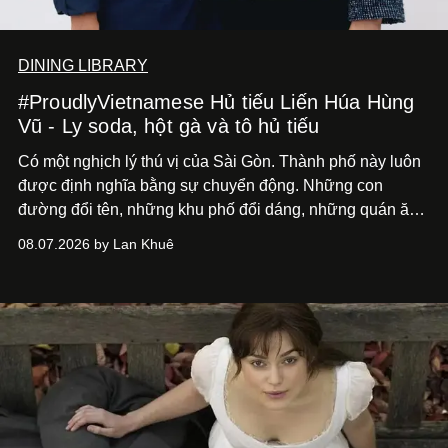
DINING LIBRARY
#ProudlyVietnamese Hủ tiếu Liến Húa Hùng
Vũ - Ly soda, hột gà và tô hủ tiếu
Có một nghịch lý thú vị của Sài Gòn. Thành phố này luôn
được định nghĩa bằng sự chuyển động. Những con
đường đổi tên, những khu phố đổi dáng, những quán ăn
mở ra rồi biến mất chỉ sau vài mùa mưa. Người ta luôn
08.07.2026 by Lan Khuê
nói về cái mới, về xu hướng tiếp theo, về những điều
đáng để trải nghiệm trước khi chúng trở nên lỗi thời.