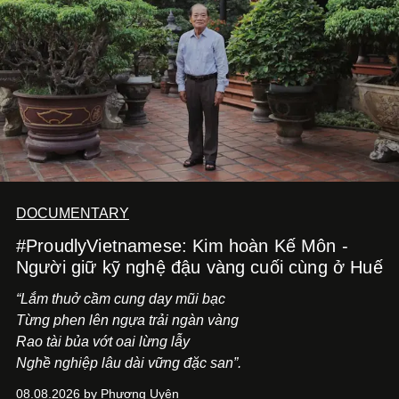
tiến về phía trước.
DOCUMENTARY
#ProudlyVietnamese: Kim hoàn Kế Môn -
Người giữ kỹ nghệ đậu vàng cuối cùng ở Huế
“Lắm thuở cầm cung day mũi bạc
Từng phen lên ngựa trải ngàn vàng
Rao tài bủa vớt oai lừng lẫy
Nghề nghiệp lâu dài vững đặc san”.
08.08.2026 by Phương Uyên