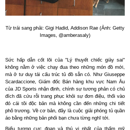
Từ trái sang phải: Gigi Hadid, Addison Rae (Ảnh: Getty
Images, @amberasaly)
Sức hấp dẫn cốt lõi của "Lý thuyết chiếc giày sai"
không nằm ở việc chạy đua theo những món đồ mới,
mà ở tư duy tái cấu trúc tủ đồ sẵn có. Như Giuseppe
Scardaccione, Giám đốc Bán hàng khu vực Nam Âu
của JD Sports nhận định, chính sự tương phản có chủ
đích đã cứu rỗi trang phục khỏi sự đơn điệu, thổi vào
đó cái tôi độc bản mà không cần đến những chi tiết
phô trương. Về cơ bản, đây là cuộc giải phóng tủ quần
áo bằng những bản phối bạn chưa từng nghĩ tới.
Biểu tượng cực đoan và thú vị nhất của thẩm mỹ