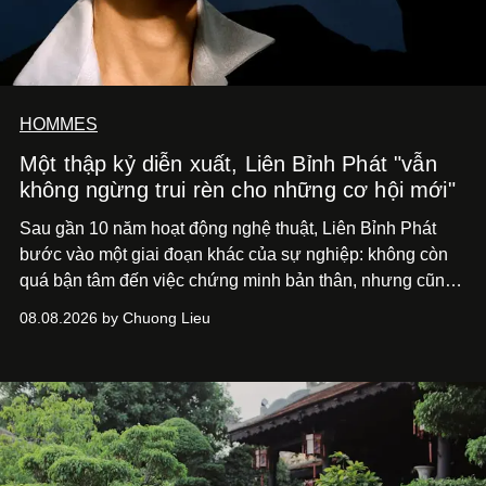
HOMMES
Một thập kỷ diễn xuất, Liên Bỉnh Phát "vẫn
không ngừng trui rèn cho những cơ hội mới"
Sau gần 10 năm hoạt động nghệ thuật, Liên Bỉnh Phát
bước vào một giai đoạn khác của sự nghiệp: không còn
quá bận tâm đến việc chứng minh bản thân, nhưng cũng
chưa bao giờ thôi khao khát được làm nghề. Từ hai bộ
08.08.2026 by Chuong Lieu
phim điện ảnh trong nửa đầu 2026 đến hành trình trở lại
với
Running Man Vietnam
, nam diễn viên nhìn công việc
bằng một tâm thế điềm tĩnh hơn. Anh tiếp tục học hỏi, trau
dồi và chờ đợi những vai diễn đủ sức đưa mình đến
những vùng đất mới. Ở tuổi ngoài 30, điều anh theo đuổi
không phải những đích đến quá lớn, mà là khả năng luôn