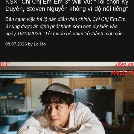
NSX “Chị Chị Em Em 3" Will Vũ: “Tôi chọn Kỳ
Duyên, Steven Nguyễn không vì độ nổi tiếng”
Bên cạnh việc hé lộ dàn diễn viên chính,
Chị Chị Em Em
3
cũng được ấn định phát hành sớm hơn dự kiến vào
ngày 16/10/2026. “Tôi muốn bộ phim trở thành một món
quà, đồng thời thể hiện sự trân trọng và tôn vinh phụ nữ
08.07.2026 by Lo Mo
Việt Nam”, NSX Will Vũ cho biết.