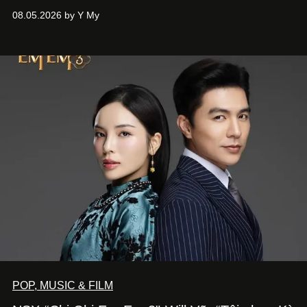
Phương đã quyết tâm biến ý tưởng công diễn một tác
08.05.2026 by Y My
phẩm múa đương đại thành hiện thực, mang tên Lắng
Nghe Điểm Chạm.
POP, MUSIC & FILM