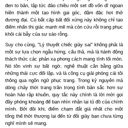
đen to bản, lập tức đảo chiều một set đồ vốn dĩ ngoan
hiền thành một tạo hình gai góc, đậm đặc hơi thở
đương đại. Cú bắt cặp bất đối xứng này không chỉ tạo
điểm nhấn thị giác mạnh mẽ mà còn cứu rỗi trang phục
khỏi cái bẫy của sự sáo rỗng.
Suy cho cùng, "Lý thuyết chiếc giày sai" không phải là
một sự lựa chọn ngẫu hứng, cẩu thả, mà là hành động
thách thức các phản xạ phong cách mang tính lối mòn.
Nó tôn vinh sự bất ngờ, nghệ thuật cân bằng giữa
những thái cực đối lập, và là công cụ giải phóng cái tôi
thông qua ngôn ngữ phục trang. Trong kỷ nguyên mà
dòng chảy thời trang trân trọng tính bản sắc hơn sự
hoàn hảo rập khuôn, quy tắc này chính là lời mời gọi
đầy phóng khoáng để bạn nhìn nhận lại tủ đồ của chính
mình. Bởi đôi khi, điểm chạm đắt giá nhất cho một
tổng thể thời thượng lại đến từ đôi giày bạn chưa từng
nghĩ mình sẽ mang.