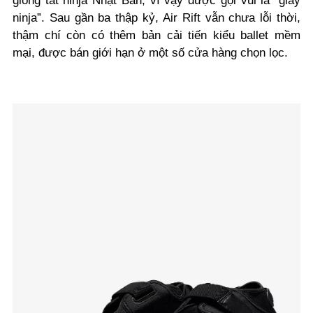
giống tất ninja Nhật Bản, vì vậy được gọi vui là “giày
ninja”. Sau gần ba thập kỷ, Air Rift vẫn chưa lỗi thời,
thậm chí còn có thêm bản cải tiến kiểu ballet mềm
mại, được bán giới hạn ở một số cửa hàng chọn lọc.