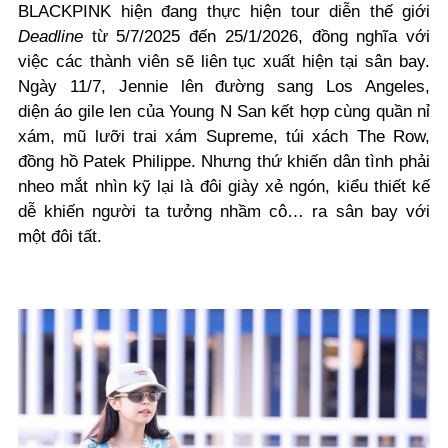
BLACKPINK hiện đang thực hiện tour diễn thế giới
Deadline
từ 5/7/2025 đến 25/1/2026, đồng nghĩa với
việc các thành viên sẽ liên tục xuất hiện tại sân bay.
Ngày 11/7, Jennie lên đường sang Los Angeles,
diện
áo gile len của Young N San kết hợp cùng quần nỉ
xám, mũ lưỡi trai xám Supreme, túi xách The Row,
đồng hồ Patek Philippe. Nhưng thứ khiến dân tình phải
nheo mắt nhìn kỹ lại là đôi giày xẻ ngón, kiểu thiết kế
dễ khiến người ta tưởng nhầm cô… ra sân bay với
một đôi tất.