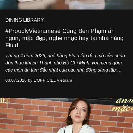
DINING LIBRARY
#ProudlyVietnamese Cùng Ben Phạm ăn
ngon, mặc đẹp, nghe nhạc hay tại nhà hàng
Fluid
Tháng 4 năm 2026, nhà hàng Fluid lần đầu mở cửa chào
đón thực khách Thành phố Hồ Chí Minh, với menu gồm
các món ăn tâm đắc nhất của các nhà đồng sáng lập:
Giám đốc sáng tạo Ben Phạm và chef Thạch Tạ. Những
08.07.2026 by L'OFFICIEL Vietnam
món ăn đa dạng từ Á đến Âu nhanh chóng được yêu thích
nhờ cảm giác ngon miệng, thoải mái và cả khả năng
mang đến niềm vui cho thực khách.