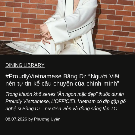
DINING LIBRARY
#ProudlyVietnamese Băng Di: “Người Việt
nên tự tin kể câu chuyện của chính mình"
Trong khuôn khổ series “Ăn ngon mặc đẹp” thuộc dự án
Proudly Vietnamese, L’OFFICIEL Vietnam có dịp gặp gỡ
nghệ sĩ Băng Di – nữ diễn viên và đồng sáng lập TC
ASIA, đơn vị đứng sau các thương hiệu BÀ BAR, MOTLY
08.07.2026 by Phương Uyên
Kitchen Bar và SALEM tại TP.HCM.