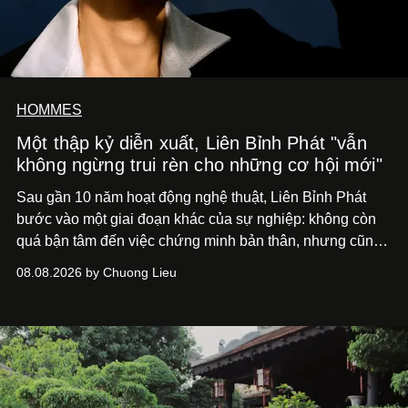
HOMMES
Một thập kỷ diễn xuất, Liên Bỉnh Phát "vẫn
không ngừng trui rèn cho những cơ hội mới"
Sau gần 10 năm hoạt động nghệ thuật, Liên Bỉnh Phát
bước vào một giai đoạn khác của sự nghiệp: không còn
quá bận tâm đến việc chứng minh bản thân, nhưng cũng
chưa bao giờ thôi khao khát được làm nghề. Từ hai bộ
08.08.2026 by Chuong Lieu
phim điện ảnh trong nửa đầu 2026 đến hành trình trở lại
với
Running Man Vietnam
, nam diễn viên nhìn công việc
bằng một tâm thế điềm tĩnh hơn. Anh tiếp tục học hỏi, trau
dồi và chờ đợi những vai diễn đủ sức đưa mình đến
những vùng đất mới. Ở tuổi ngoài 30, điều anh theo đuổi
không phải những đích đến quá lớn, mà là khả năng luôn