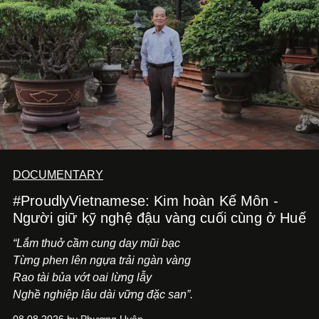
tiến về phía trước.
DOCUMENTARY
#ProudlyVietnamese: Kim hoàn Kế Môn -
Người giữ kỹ nghệ đậu vàng cuối cùng ở Huế
“Lắm thuở cầm cung day mũi bạc
Từng phen lên ngựa trải ngàn vàng
Rao tài bủa vớt oai lừng lẫy
Nghề nghiệp lâu dài vững đặc san”.
08.08.2026 by Phương Uyên