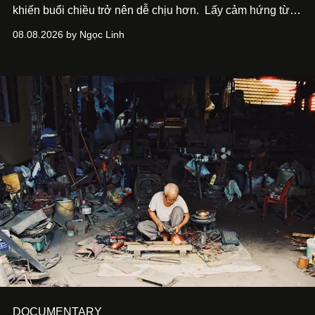
khiến buổi chiều trở nên dễ chịu hơn.
Lấy cảm hứng từ
cà phê, bánh nướng và các món tráng miệng, café nails
08.08.2026 by Ngọc Linh
sử dụng bảng màu nâu sữa, kem, trắng ngà cùng những
chi tiết đắp nổi để tái hiện không gian quen thuộc của
quán cà phê. Dưới đây là những mẫu nail được yêu thích
nhất của xu hướng này.
DOCUMENTARY