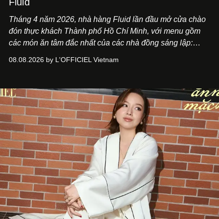
Fluid
Tháng 4 năm 2026, nhà hàng Fluid lần đầu mở cửa chào
đón thực khách Thành phố Hồ Chí Minh, với menu gồm
các món ăn tâm đắc nhất của các nhà đồng sáng lập:
Giám đốc sáng tạo Ben Phạm và chef Thạch Tạ. Những
08.08.2026 by L'OFFICIEL Vietnam
món ăn đa dạng từ Á đến Âu nhanh chóng được yêu thích
nhờ cảm giác ngon miệng, thoải mái và cả khả năng
mang đến niềm vui cho thực khách.