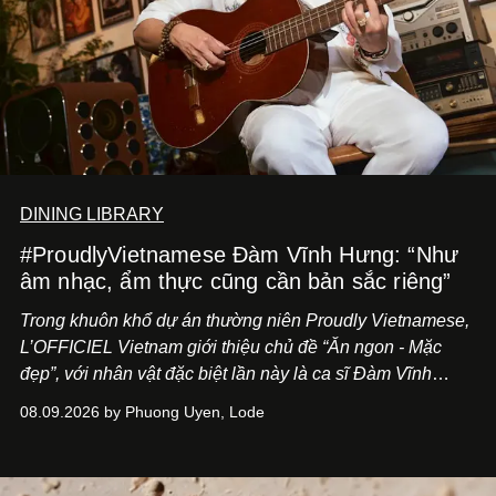
DINING LIBRARY
#ProudlyVietnamese Đàm Vĩnh Hưng: “Như
âm nhạc, ẩm thực cũng cần bản sắc riêng”
Trong khuôn khổ dự án thường niên Proudly Vietnamese,
L’OFFICIEL Vietnam giới thiệu chủ đề “Ăn ngon - Mặc
đẹp”, với nhân vật đặc biệt lần này là ca sĩ Đàm Vĩnh
Hưng. Đầu năm 2026, anh chính thức khai trương Tiệm
08.09.2026 by Phuong Uyen, Lode
Cà Phê Cà Pháo mang dấu ấn Indochine hoài niệm, thu
hút nhiều thực khách ghé thăm.