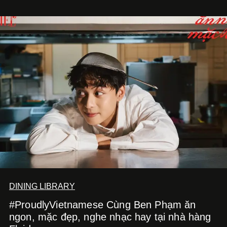
tập bánh Trung Thu ‘Nguyệt Dạ Song Hoa’, gồm ba hộp
quà tặng ‘Mẫu Đơn Khai Phúc’, ‘Quế Hoa Vọng Nguyệt’
và ‘Nguyệt Sắc Giao Hòa’, gửi trao ước nguyện bình an
và hạnh phúc viên mãn.
DINING LIBRARY
#ProudlyVietnamese Cùng Ben Phạm ăn
ngon, mặc đẹp, nghe nhạc hay tại nhà hàng