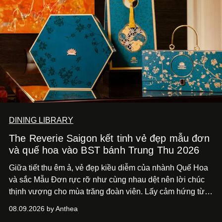
DINING LIBRARY
The Reverie Saigon kết tinh vẻ đẹp mẫu đơn
và quế hoa vào BST bánh Trung Thu 2026
Giữa tiết thu êm ả, vẻ đẹp kiều diễm của nhành Quế Hoa
và sắc Mẫu Đơn rực rỡ như cùng nhau dệt nên lời chúc
thịnh vượng cho mùa trăng đoàn viên. Lấy cảm hứng từ
khung cảnh giàu chất thơ ấy, The Reverie Saigon lưu giữ
08.09.2026 by Anthea
hương vị của những thức quà truyền thống vào bộ sưu