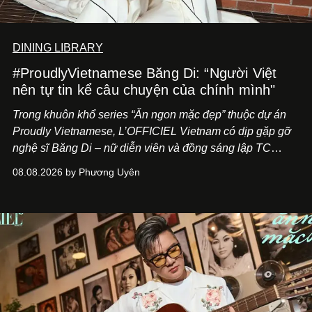
DINING LIBRARY
#ProudlyVietnamese Băng Di: “Người Việt
nên tự tin kể câu chuyện của chính mình"
Trong khuôn khổ series “Ăn ngon mặc đẹp” thuộc dự án
Proudly Vietnamese, L’OFFICIEL Vietnam có dịp gặp gỡ
nghệ sĩ Băng Di – nữ diễn viên và đồng sáng lập TC
ASIA, đơn vị đứng sau các thương hiệu BÀ BAR, MOTLY
08.08.2026 by Phương Uyên
Kitchen Bar và SALEM tại TP.HCM.