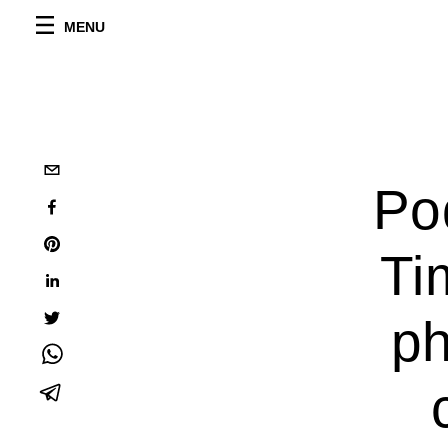
MENU
Po
Ti
ph