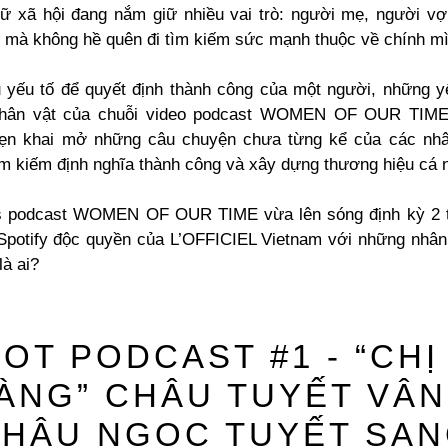
ữ xã hội đang nắm giữ nhiều vai trò: người mẹ, người vợ
mà không hề quên đi tìm kiếm sức mạnh thuộc về chính mì
u yếu tố để quyết định thành công của một người, những y
hân vật của chuỗi video podcast WOMEN OF OUR TIM
hẹn khai mở những câu chuyện chưa từng kể của các nhâ
tìm kiếm định nghĩa thành công và xây dựng thương hiệu cá 
s podcast WOMEN OF OUR TIME vừa lên sóng định kỳ 2 t
Spotify độc quyền của L’OFFICIEL Vietnam với những nhân
là ai?
OT PODCAST #1 - “CHỊ
ÀNG” CHÂU TUYẾT VÂN
HÂU NGỌC TUYẾT SA