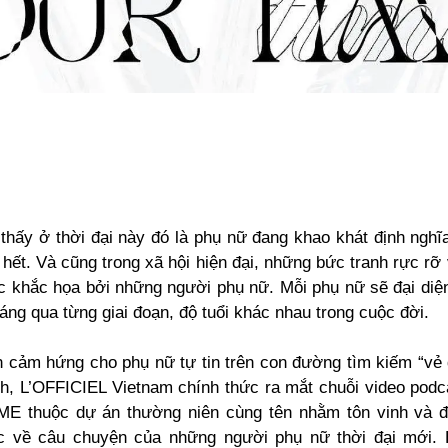
 thấy ở thời đại này đó là phụ nữ đang khao khát định nghĩ
hết. Và cũng trong xã hội hiện đại, những bức tranh rực rỡ
 khắc họa bởi những người phụ nữ. Mỗi phụ nữ sẽ đại diệ
áng qua từng giai đoạn, độ tuổi khác nhau trong cuộc đời.
 cảm hứng cho phụ nữ tự tin trên con đường tìm kiếm “vẻ 
h, L’OFFICIEL Vietnam chính thức ra mắt chuỗi video p
E thuộc dự án thường niên cùng tên nhằm tôn vinh và 
c về câu chuyện của những người phụ nữ thời đại mới.