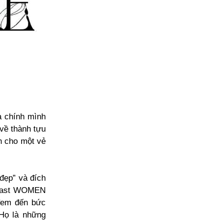
a chính mình
 về thành tựu
n cho một vẻ
đẹp” và đích
odcast WOMEN
đem đến bức
 Họ là những