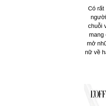
Có rất
người
chuỗi
mang 
mở nhữ
nữ về h