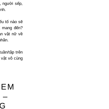
, người sếp,
nh.
ếu tố nào sẽ
E mang đến?
n vật nữ về
nhân.
uần/tập trên
 vật vô cùng
 EM
 –
NG