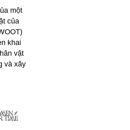
của một
ật của
(WOOT)
n khai
hân vật
g và xây