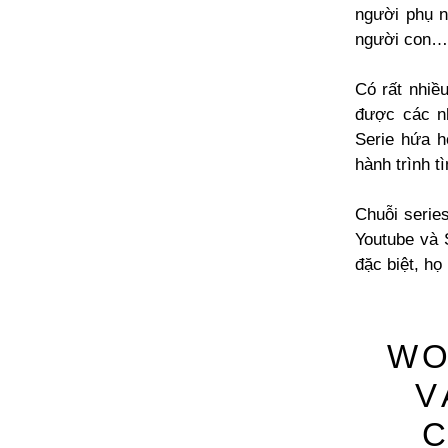
người phụ n
người con… 
Có rất nhiề
được các n
Serie hứa 
hành trình 
Chuỗi serie
Youtube và 
đặc biệt, họ 
WO
V
C