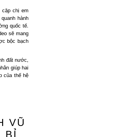
 cặp chị em
y quanh hành
ờng quốc tế.
ideo sẽ mang
ợc bộc bạch
nh đất nước,
hân giúp hai
p của thế hệ
H VŨ
 BỈ