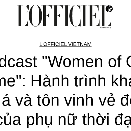
L'OFFICIEL VIETNAM
dcast "Women of 
me": Hành trình k
á và tôn vinh vẻ 
của phụ nữ thời đạ