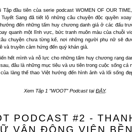
tại Tập đầu tiên của serie podcast WOMEN OF OUR TIME,
 Tuyết Sang đã tiết lộ những câu chuyện độc quyền xoa
c hướng đến những tấm huy chương danh giá ở các đấu trư
oay quanh một lĩnh vực, bức tranh muôn màu của chuỗi v
câu chuyện chưa từng kể, nơi những người phụ nữ sẽ đư
 và truyền cảm hứng đến quý khán giả.
iến hết mình và nỗ lực cho những tấm huy chương rạng da
sau, đâu là những mục tiêu và ưu tiên trong cuộc sống cá n
 của làng thể
thao Việt hướng đến hình ảnh và lối sống đẹ
Xem Tập 1 "WOOT" Podcast tại
ĐÂY
.
T PODCAST #2 - THAN
NỮ VẬN ĐỘNG VIÊN BỀN