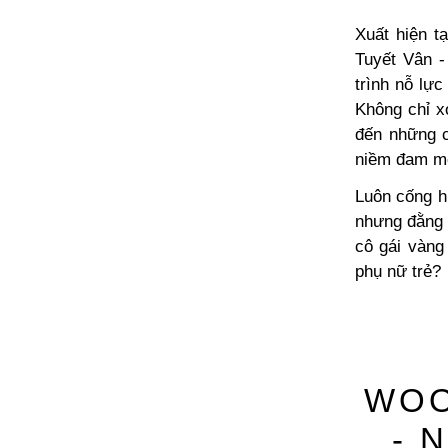
Xuất hiện 
Tuyết Vân -
trình nỗ lự
Không chỉ x
đến những 
niềm đam mê
Luôn cống h
nhưng đằng 
cô gái vàng
phụ nữ trẻ?
WOO
- 