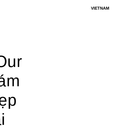
VIETNAM
Our
hám
đẹp
i