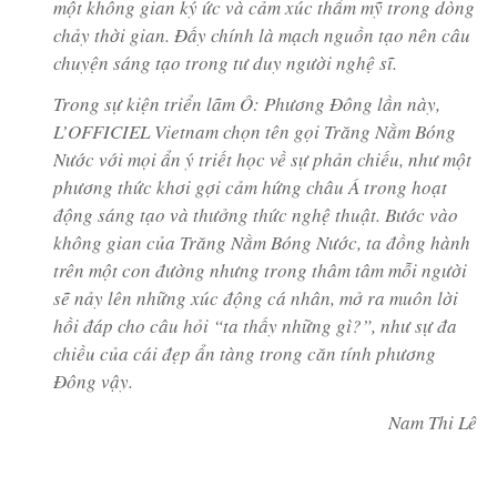
một không gian ký ức và cảm xúc thẩm mỹ trong dòng
chảy thời gian. Đấy chính là mạch nguồn tạo nên câu
chuyện sáng tạo trong tư duy người nghệ sĩ.
Trong sự kiện triển lãm Ô: Phương Đông lần này,
L’OFFICIEL Vietnam chọn tên gọi Trăng Nằm Bóng
Nước với mọi ẩn ý triết học về sự phản chiếu, như một
phương thức khơi gợi cảm hứng châu Á trong hoạt
động sáng tạo và thưởng thức nghệ thuật. Bước vào
không gian của Trăng Nằm Bóng Nước, ta đồng hành
trên một con đường nhưng trong thâm tâm mỗi người
sẽ nảy lên những xúc động cá nhân, mở ra muôn lời
hồi đáp cho câu hỏi “ta thấy những gì?”, như sự đa
chiều của cái đẹp ẩn tàng trong căn tính phương
Đông vậy.
Nam Thi Lê