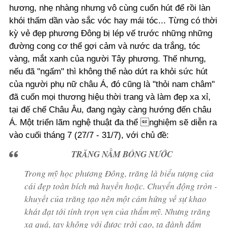
hương, nhẹ nhàng nhưng vô cùng cuốn hút để rồi làn
khói thấm dần vào sắc vóc hay mái tóc... Từng có thời
kỳ vẻ đẹp phương Đông bị lép vế trước những những
đường cong cơ thể gợi cảm và nước da trắng, tóc
vàng, mắt xanh của người Tây phương. Thế nhưng,
nếu đã "ngấm" thì không thể nào dứt ra khỏi sức hút
của người phụ nữ châu Á, đó cũng là "thỏi nam châm"
đã cuốn mọi thương hiệu thời trang và làm đẹp xa xỉ,
tại đế chế Châu Âu, đang ngày càng hướng đến châu
Á. Một triển lãm nghệ thuật đa thể nghiệm sẽ diễn ra
vào cuối tháng 7 (27/7 - 31/7), với chủ đề:
TRĂNG NẰM BÓNG NƯỚC
Trong mỹ học phương Đông, trăng là biểu tượng của
cái đẹp toàn bích mà huyền hoặc. Chuyển động tròn -
khuyết của trăng tạo nên một cảm hứng về sự khao
khát đạt tới tính trọn vẹn của thẩm mỹ. Nhưng trăng
xa quá, tay không với được trời cao, ta đành đắm