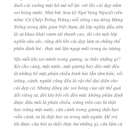
đuối cúi xuống mặt hồ mà nỗ lực vớt lấy cái đẹp nằm
soi bóng nước. Như bức hoạ Lý Ngư Vọng Nguyệt (tên
nôm: Cá Chép Trông Trăng) nổi tiếng của dòng Hàng
Trống trong dân gian Việt Nam, dù lớp nghĩa đầu tiên
là sự khao khát vươn tới thanh cao, thì còn một lớp
nghĩa sâu sắc, rằng đôi khi cái đẹp làm ta chẳng thể
phân định hư - thực mà lặn ngụp mãi trong ảo tượng.
Vậy mỗi khi soi mình trong gương, ta thấy những gì?
Xét cho cùng, mặt nước, mặt gương hay đáy mắt đều
là những bề mặt phản chiếu hình hài lẫn tâm hồn; rồi
trăng, cảnh, người cũng đều là vật thể đại diện cho
cái đẹp cả. Nhưng động tác soi bóng của vật thể quá
đỗi riêng tư, đôi khi bối rối đến mức không phân định
được đâu mới là phản chiếu, trăng trên cao là thật
hay trăng mặt nước, cận cảnh trong gương thật hay
viễn cảnh, ta là thật hay ta trong mắt người. Để trả
lời được câu hỏi ta thấy thực hư những gì, cần lắm cả