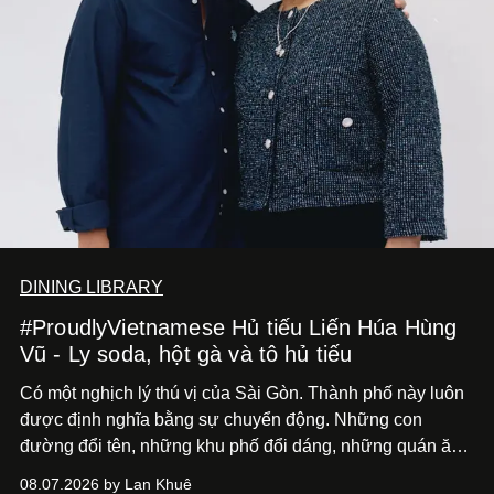
DINING LIBRARY
#ProudlyVietnamese Hủ tiếu Liến Húa Hùng
Vũ - Ly soda, hột gà và tô hủ tiếu
Có một nghịch lý thú vị của Sài Gòn. Thành phố này luôn
được định nghĩa bằng sự chuyển động. Những con
đường đổi tên, những khu phố đổi dáng, những quán ăn
mở ra rồi biến mất chỉ sau vài mùa mưa. Người ta luôn
08.07.2026 by Lan Khuê