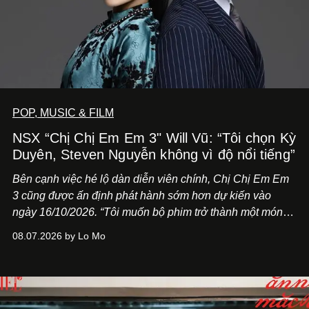
POP, MUSIC & FILM
NSX “Chị Chị Em Em 3" Will Vũ: “Tôi chọn Kỳ
Duyên, Steven Nguyễn không vì độ nổi tiếng”
Bên cạnh việc hé lộ dàn diễn viên chính,
Chị Chị Em Em
3
cũng được ấn định phát hành sớm hơn dự kiến vào
ngày 16/10/2026. “Tôi muốn bộ phim trở thành một món
quà, đồng thời thể hiện sự trân trọng và tôn vinh phụ nữ
08.07.2026 by Lo Mo
Việt Nam”, NSX Will Vũ cho biết.