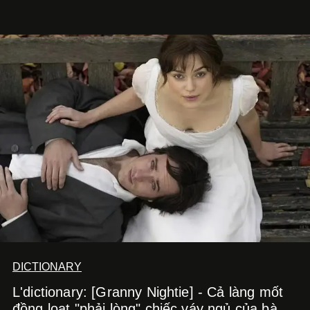
nói về cái mới, về xu hướng tiếp theo, về những điều
đáng để trải nghiệm trước khi chúng trở nên lỗi thời.
DICTIONARY
L'dictionary: [Granny Nightie] - Cả làng mốt
đồng loạt "phải lòng" chiếc váy ngủ của bà