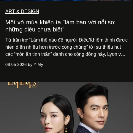
ART & DESIGN
Một vở múa khiến ta "làm bạn với nỗi sợ
những điều chưa biết"
Từ trăn trở “Làm thế nào để người Điếc/Khiếm thính được
hiện diện nhiều hơn trước công chúng” tới
sự thiếu hụt
các “món ăn tinh thần” dành cho cộng đồng này, Lyon và
Phương đã quyết tâm biến ý tưởng công diễn một tác
08.05.2026 by Y My
phẩm múa đương đại thành hiện thực, mang tên Lắng
Nghe Điểm Chạm.