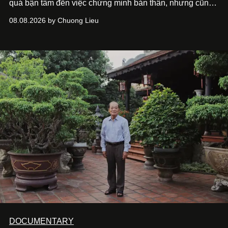
quá bận tâm đến việc chứng minh bản thân, nhưng cũng
chưa bao giờ thôi khao khát được làm nghề. Từ hai bộ
08.08.2026 by Chuong Lieu
phim điện ảnh trong nửa đầu 2026 đến hành trình trở lại
với
Running Man Vietnam
, nam diễn viên nhìn công việc
bằng một tâm thế điềm tĩnh hơn. Anh tiếp tục học hỏi, trau
dồi và chờ đợi những vai diễn đủ sức đưa mình đến
những vùng đất mới. Ở tuổi ngoài 30, điều anh theo đuổi
không phải những đích đến quá lớn, mà là khả năng luôn
tiến về phía trước.
DOCUMENTARY