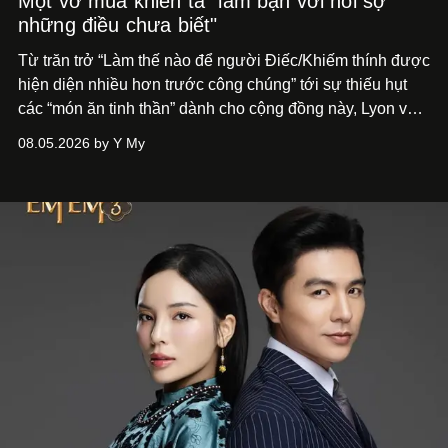
Một vở múa khiến ta "làm bạn với nỗi sợ
những điều chưa biết"
Từ trăn trở “Làm thế nào để người Điếc/Khiếm thính được
hiện diện nhiều hơn trước công chúng” tới
sự thiếu hụt
các “món ăn tinh thần” dành cho cộng đồng này, Lyon và
Phương đã quyết tâm biến ý tưởng công diễn một tác
08.05.2026 by Y My
phẩm múa đương đại thành hiện thực, mang tên Lắng
Nghe Điểm Chạm.