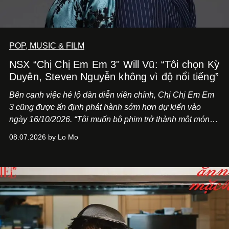
POP, MUSIC & FILM
NSX “Chị Chị Em Em 3" Will Vũ: “Tôi chọn Kỳ
Duyên, Steven Nguyễn không vì độ nổi tiếng”
Bên cạnh việc hé lộ dàn diễn viên chính,
Chị Chị Em Em
3
cũng được ấn định phát hành sớm hơn dự kiến vào
ngày 16/10/2026. “Tôi muốn bộ phim trở thành một món
quà, đồng thời thể hiện sự trân trọng và tôn vinh phụ nữ
08.07.2026 by Lo Mo
Việt Nam”, NSX Will Vũ cho biết.