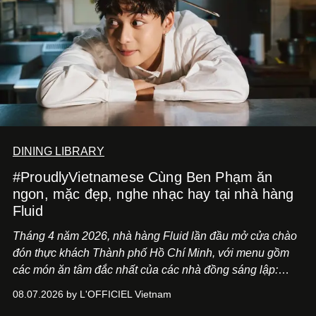
DINING LIBRARY
#ProudlyVietnamese Cùng Ben Phạm ăn
ngon, mặc đẹp, nghe nhạc hay tại nhà hàng
Fluid
Tháng 4 năm 2026, nhà hàng Fluid lần đầu mở cửa chào
đón thực khách Thành phố Hồ Chí Minh, với menu gồm
các món ăn tâm đắc nhất của các nhà đồng sáng lập:
Giám đốc sáng tạo Ben Phạm và chef Thạch Tạ. Những
08.07.2026 by L'OFFICIEL Vietnam
món ăn đa dạng từ Á đến Âu nhanh chóng được yêu thích