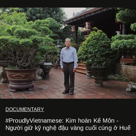
với
Running Man Vietnam
, nam diễn viên nhìn công việc
bằng một tâm thế điềm tĩnh hơn. Anh tiếp tục học hỏi, trau
dồi và chờ đợi những vai diễn đủ sức đưa mình đến
những vùng đất mới. Ở tuổi ngoài 30, điều anh theo đuổi
không phải những đích đến quá lớn, mà là khả năng luôn
tiến về phía trước.
DOCUMENTARY
#ProudlyVietnamese: Kim hoàn Kế Môn -
Người giữ kỹ nghệ đậu vàng cuối cùng ở Huế