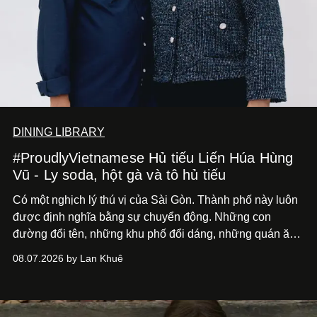
DINING LIBRARY
#ProudlyVietnamese Hủ tiếu Liến Húa Hùng
Vũ - Ly soda, hột gà và tô hủ tiếu
Có một nghịch lý thú vị của Sài Gòn. Thành phố này luôn
được định nghĩa bằng sự chuyển động. Những con
đường đổi tên, những khu phố đổi dáng, những quán ăn
mở ra rồi biến mất chỉ sau vài mùa mưa. Người ta luôn
08.07.2026 by Lan Khuê
nói về cái mới, về xu hướng tiếp theo, về những điều
đáng để trải nghiệm trước khi chúng trở nên lỗi thời.