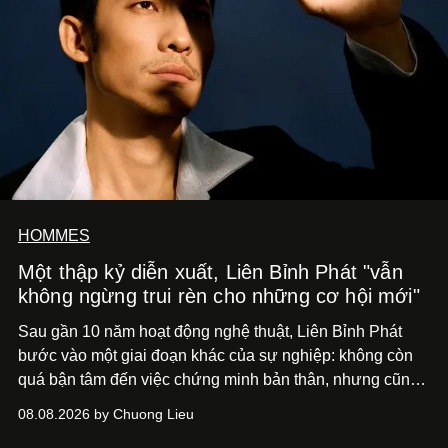
HOMMES
Một thập kỷ diễn xuất, Liên Bỉnh Phát "vẫn
không ngừng trui rèn cho những cơ hội mới"
Sau gần 10 năm hoạt động nghệ thuật, Liên Bỉnh Phát
bước vào một giai đoạn khác của sự nghiệp: không còn
quá bận tâm đến việc chứng minh bản thân, nhưng cũng
chưa bao giờ thôi khao khát được làm nghề. Từ hai bộ
08.08.2026 by Chuong Lieu
phim điện ảnh trong nửa đầu 2026 đến hành trình trở lại