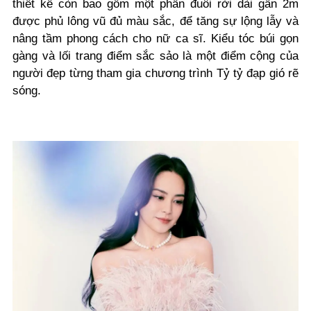
thiết kế còn bao gồm một phần đuôi rời dài gần 2m
được phủ lông vũ đủ màu sắc, để tăng sự lộng lẫy và
nâng tầm phong cách cho nữ ca sĩ. Kiểu tóc búi gọn
gàng và lối trang điểm sắc sảo là một điểm cộng của
người đẹp từng tham gia chương trình Tỷ tỷ đạp gió rẽ
sóng.