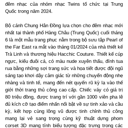
đêm nhạc của nhóm nhạc Twins tổ chức tại Trung
Quốc trong năm 2024.
Bộ cánh Chung Hân Đồng lựa chọn cho đêm nhạc mới
nhất tại thành phố Hàng Châu (Trung Quốc) cuối tháng
6 là một mẫu trang phục nằm trong bộ sưu tập Pearl of
the Far East ra mắt vào tháng 01/2024 của nhà thiết kế
Trà Linh và thương hiệu Hacchic Couture. Thiết kế cúp
ngực, kiểu đuôi cá, có màu nude xuyên thấu, đính tua
rua bằng những sợi trang sức và họa tiết được đội ngũ
sáng tạo khơi dậy cảm giác từ những chuyển động nhẹ
nhàng và tinh tế, mang đến nét quyến rũ kỳ lạ vào thế
giới thời trang thủ công cao cấp. Chiếc váy có giá trị
80 triệu đồng, được trang trí với gần 1000 viên pha lê
đủ kích cỡ tạo điểm nhấn nổi bật về sự tinh xảo và cầu
kỳ, kết hợp cùng lông vũ được tinh chỉnh thủ công
mang lại vẻ sang trọng cùng kỹ thuật dựng phom
corset 3D mang tính biểu tượng đặc trưng trong các