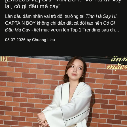
lại, có gì đâu mà cay"
Lần đầu đảm nhận vai trò đội trưởng tại
Tinh Hà Say Hi
,
CAPTAIN BOY không chỉ dẫn dắt cả đội tạo nên
Có Gì
Đâu Mà Cay
- tiết mục vươn lên Top 1 Trending sau chưa
đầy 24 giờ đồng hồ - mà còn học cách buông bớt cái tôi
08.07.2026 by Chuong Lieu
để lắng nghe, kết nối và tin tưởng đồng đội. Với nam
nghệ sĩ, đó cũng là bước chuyển quan trọng trên hành
trình trở thành một producer thực thụ.