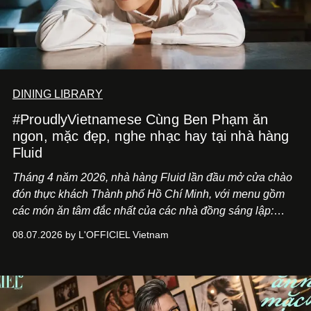
DINING LIBRARY
#ProudlyVietnamese Cùng Ben Phạm ăn
ngon, mặc đẹp, nghe nhạc hay tại nhà hàng
Fluid
Tháng 4 năm 2026, nhà hàng Fluid lần đầu mở cửa chào
đón thực khách Thành phố Hồ Chí Minh, với menu gồm
các món ăn tâm đắc nhất của các nhà đồng sáng lập:
Giám đốc sáng tạo Ben Phạm và chef Thạch Tạ. Những
08.07.2026 by L'OFFICIEL Vietnam
món ăn đa dạng từ Á đến Âu nhanh chóng được yêu thích
nhờ cảm giác ngon miệng, thoải mái và cả khả năng
mang đến niềm vui cho thực khách.