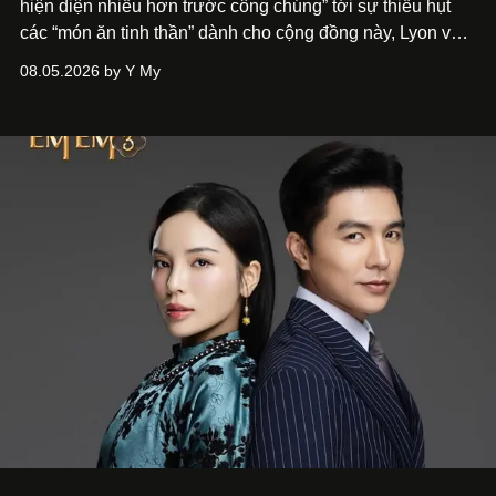
hiện diện nhiều hơn trước công chúng” tới
sự thiếu hụt
các “món ăn tinh thần” dành cho cộng đồng này, Lyon và
Phương đã quyết tâm biến ý tưởng công diễn một tác
08.05.2026 by Y My
phẩm múa đương đại thành hiện thực, mang tên Lắng
Nghe Điểm Chạm.