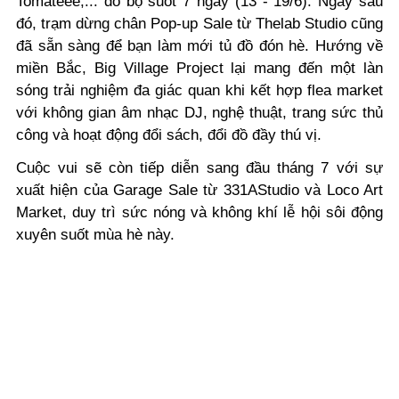
Tomateee,... đổ bộ suốt 7 ngày (13 - 19/6). Ngay sau
đó, trạm dừng chân Pop-up Sale từ Thelab Studio cũng
đã sẵn sàng để bạn làm mới tủ đồ đón hè. Hướng về
miền Bắc, Big Village Project lại mang đến một làn
sóng trải nghiệm đa giác quan khi kết hợp flea market
với không gian âm nhạc DJ, nghệ thuật, trang sức thủ
công và hoạt động đổi sách, đổi đồ đầy thú vị.
Cuộc vui sẽ còn tiếp diễn sang đầu tháng 7 với sự
xuất hiện của Garage Sale từ 331AStudio và Loco Art
Market, duy trì sức nóng và không khí lễ hội sôi động
xuyên suốt mùa hè này.