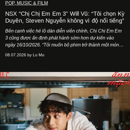
POP, MUSIC & FILM
NSX “Chị Chị Em Em 3" Will Vũ: “Tôi chọn Kỳ
Duyên, Steven Nguyễn không vì độ nổi tiếng”
Bên cạnh việc hé lộ dàn diễn viên chính,
Chị Chị Em Em
3
cũng được ấn định phát hành sớm hơn dự kiến vào
ngày 16/10/2026. “Tôi muốn bộ phim trở thành một món
quà, đồng thời thể hiện sự trân trọng và tôn vinh phụ nữ
08.07.2026 by Lo Mo
Việt Nam”, NSX Will Vũ cho biết.