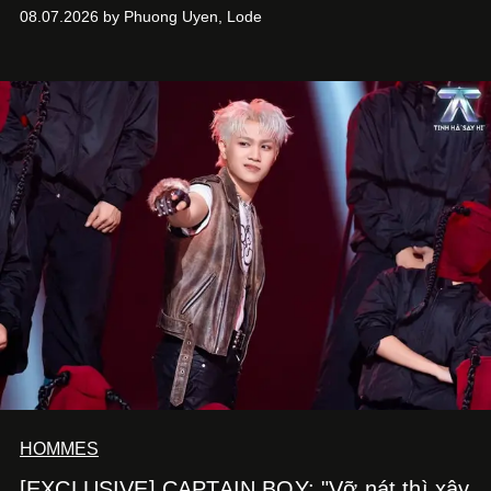
Hưng. Đầu năm 2026, anh chính thức khai trương Tiệm
08.07.2026 by Phuong Uyen, Lode
Cà Phê Cà Pháo mang dấu ấn Indochine hoài niệm, thu
hút nhiều thực khách ghé thăm.
HOMMES
[EXCLUSIVE] CAPTAIN BOY: "Vỡ nát thì xây