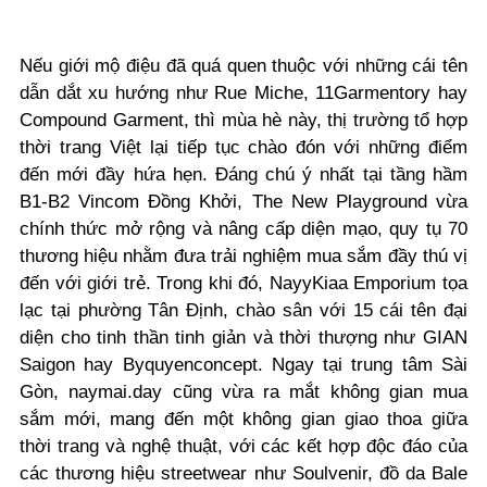
Nếu giới mộ điệu đã quá quen thuộc với những cái tên
dẫn dắt xu hướng như Rue Miche, 11Garmentory hay
Compound Garment, thì mùa hè này, thị trường tổ hợp
thời trang Việt lại tiếp tục chào đón với những điểm
đến mới đầy hứa hẹn. Đáng chú ý nhất tại tầng hầm
B1-B2 Vincom Đồng Khởi, The New Playground vừa
chính thức mở rộng và nâng cấp diện mạo, quy tụ 70
thương hiệu nhằm đưa trải nghiệm mua sắm đầy thú vị
đến với giới trẻ. Trong khi đó, NayyKiaa Emporium tọa
lạc tại phường Tân Định, chào sân với 15 cái tên đại
diện cho tinh thần tinh giản và thời thượng như GIAN
Saigon hay Byquyenconcept. Ngay tại trung tâm Sài
Gòn, naymai.day cũng vừa ra mắt không gian mua
sắm mới, mang đến một không gian giao thoa giữa
thời trang và nghệ thuật, với các kết hợp độc đáo của
các thương hiệu streetwear như Soulvenir, đồ da Bale