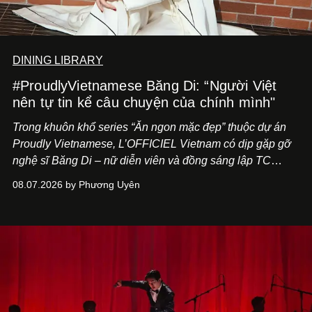
DINING LIBRARY
#ProudlyVietnamese Băng Di: “Người Việt
nên tự tin kể câu chuyện của chính mình"
Trong khuôn khổ series “Ăn ngon mặc đẹp” thuộc dự án
Proudly Vietnamese, L’OFFICIEL Vietnam có dịp gặp gỡ
nghệ sĩ Băng Di – nữ diễn viên và đồng sáng lập TC
ASIA, đơn vị đứng sau các thương hiệu BÀ BAR, MOTLY
08.07.2026 by Phương Uyên
Kitchen Bar và SALEM tại TP.HCM.