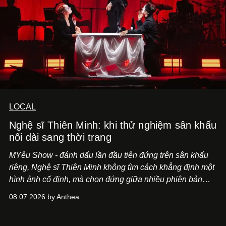
LOCAL
Nghệ sĩ Thiên Minh: khi thử nghiệm sân khấu
nối dài sang thời trang
MYêu Show - đánh dấu lần đầu tiên đứng trên sân khấu
riêng, Nghệ sĩ Thiên Minh không tìm cách khẳng định một
hình ảnh cố định, mà chọn đứng giữa nhiều phiên bản
của bản thân và tinh thần thử nghiệm ấy đã dẫn anh đến
08.07.2026 by Anthea
một bộ suit lụa - như một cách "take the risk" khác, ngoài
âm nhạc.