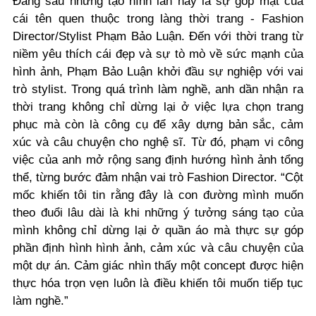
Đằng sau những tạo hình lần này là sự góp mặt của
cái tên quen thuộc trong làng thời trang - Fashion
Director/Stylist Phạm Bảo Luận. Đến với thời trang từ
niềm yêu thích cái đẹp và sự tò mò về sức mạnh của
hình ảnh, Phạm Bảo Luận khởi đầu sự nghiệp với vai
trò stylist. Trong quá trình làm nghề, anh dần nhận ra
thời trang không chỉ dừng lại ở việc lựa chọn trang
phục mà còn là công cụ để xây dựng bản sắc, cảm
xúc và câu chuyện cho nghệ sĩ. Từ đó, phạm vi công
việc của anh mở rộng sang định hướng hình ảnh tổng
thể, từng bước đảm nhận vai trò Fashion Director. “
Cột
mốc khiến tôi tin rằng đây là con đường mình muốn
theo đuổi lâu dài là khi những ý tưởng sáng tạo của
mình không chỉ dừng lại ở quần áo mà thực sự góp
phần định hình hình ảnh, cảm xúc và câu chuyện của
một dự án. Cảm giác nhìn thấy một concept được hiện
thực hóa trọn vẹn luôn là điều khiến tôi muốn tiếp tục
làm nghề.”