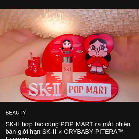
BEAUTY
SK-II hợp tác cùng POP MART ra mắt phiên
bản giới hạn SK-II × CRYBABY PITERA™