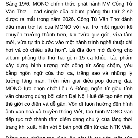
Sáng 19/6, MONO chính thức phát hành MV Công Tử
Văn Thơ - lead single của album phòng thu thứ 2 sẽ
được ra mắt trong năm 2026.
Công Tử Văn Thơ
đánh
dấu màn trở lại của MONO với vai trò một người kể
chuyện trưởng thành hơn, khi “
vừa giữ gốc, vừa làm
mới, vừa tự tin bước vào một hành trình nghệ thuật dài
hơi và có chiều sâu hơn
”. Là đĩa đơn mở đường cho
album phòng thu thứ hai gồm 15 ca khúc, tác phẩm
xây dựng hình tượng một công tử sống chậm, yêu
bằng ngôn ngữ của thơ ca, trăng sao và những lý
tưởng lãng mạn. Trên nền giai điệu pop đương đại,
MONO lựa chọn chất liệu Á Đông, ngôn từ giàu tính
văn chương cùng bối cảnh Đại Nội Huế để tạo nên một
thế giới cổ điển và dễ gần. Vốn dĩ luôn hướng đến hình
ảnh văn hoá và truyền thống Việt, tạo hình MONO vẫn
tiếp tục trở thành tâm điểm đáng chú ý của làng thời
trang khi xuất hiện với 5 bản phối đến từ các NTK Việt.