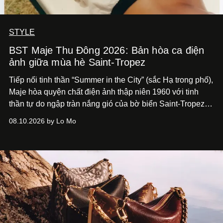
STYLE
BST Maje Thu Đông 2026: Bản hòa ca điện
ảnh giữa mùa hè Saint-Tropez
Tiếp nối tinh thần “Summer in the City” (sắc Hạ trong phố),
Maje hòa quyện chất điện ảnh thập niên 1960 với tinh
thần tự do ngập tràn nắng gió của bờ biển Saint-Tropez,
tạo nét cân bằng giữa vẻ quyến rũ nổi bật và nét thư thái
08.10.2026 by Lo Mo
tự nhiên.