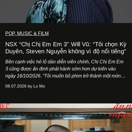
POP, MUSIC & FILM
NSX “Chị Chị Em Em 3" Will Vũ: “Tôi chọn Kỳ
Duyên, Steven Nguyễn không vì độ nổi tiếng”
Bên cạnh việc hé lộ dàn diễn viên chính,
Chị Chị Em Em
3
cũng được ấn định phát hành sớm hơn dự kiến vào
ngày 16/10/2026. “Tôi muốn bộ phim trở thành một món
quà, đồng thời thể hiện sự trân trọng và tôn vinh phụ nữ
08.07.2026 by Lo Mo
Việt Nam”, NSX Will Vũ cho biết.