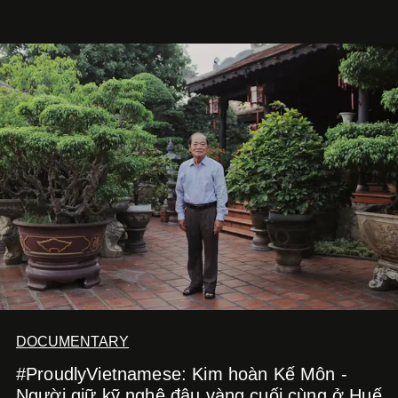
phim điện ảnh trong nửa đầu 2026 đến hành trình trở lại
với
Running Man Vietnam
, nam diễn viên nhìn công việc
bằng một tâm thế điềm tĩnh hơn. Anh tiếp tục học hỏi, trau
dồi và chờ đợi những vai diễn đủ sức đưa mình đến
những vùng đất mới. Ở tuổi ngoài 30, điều anh theo đuổi
không phải những đích đến quá lớn, mà là khả năng luôn
tiến về phía trước.
DOCUMENTARY
#ProudlyVietnamese: Kim hoàn Kế Môn -
Người giữ kỹ nghệ đậu vàng cuối cùng ở Huế