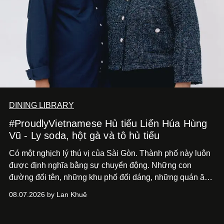
DINING LIBRARY
#ProudlyVietnamese Hủ tiếu Liến Húa Hùng
Vũ - Ly soda, hột gà và tô hủ tiếu
Có một nghịch lý thú vị của Sài Gòn. Thành phố này luôn
được định nghĩa bằng sự chuyển động. Những con
đường đổi tên, những khu phố đổi dáng, những quán ăn
mở ra rồi biến mất chỉ sau vài mùa mưa. Người ta luôn
08.07.2026 by Lan Khuê
nói về cái mới, về xu hướng tiếp theo, về những điều
đáng để trải nghiệm trước khi chúng trở nên lỗi thời.