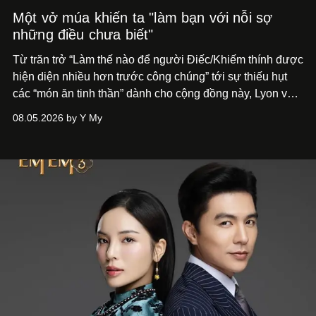
Một vở múa khiến ta "làm bạn với nỗi sợ
những điều chưa biết"
Từ trăn trở “Làm thế nào để người Điếc/Khiếm thính được
hiện diện nhiều hơn trước công chúng” tới
sự thiếu hụt
các “món ăn tinh thần” dành cho cộng đồng này, Lyon và
Phương đã quyết tâm biến ý tưởng công diễn một tác
08.05.2026 by Y My
phẩm múa đương đại thành hiện thực, mang tên Lắng
Nghe Điểm Chạm.