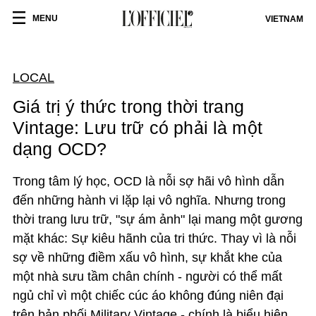
MENU
VIETNAM
LOCAL
Giá trị ý thức trong thời trang
Vintage: Lưu trữ có phải là một
dạng OCD?
Trong tâm lý học, OCD là nỗi sợ hãi vô hình dẫn
đến những hành vi lặp lại vô nghĩa. Nhưng trong
thời trang lưu trữ, "sự ám ảnh" lại mang một gương
mặt khác: Sự kiêu hãnh của tri thức. Thay vì là nỗi
sợ về những điềm xấu vô hình, sự khắt khe của
một nhà sưu tầm chân chính
-
người có thể mất
ngủ chỉ vì một chiếc cúc áo không đúng niên đại
trên bản phối Military Vintage - chính là biểu hiện