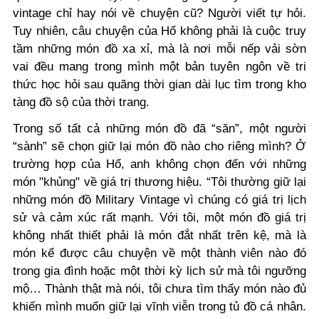
vintage chỉ hay nói về chuyện cũ? Người viết tự hỏi.
Tuy nhiên, câu chuyện của Hổ không phải là cuộc truy
tầm những món đồ xa xỉ, mà là nơi mỗi nếp vải sờn
vai đều mang trong mình một bản tuyên ngôn về tri
thức học hỏi sau quãng thời gian dài lục tìm trong kho
tàng đồ sộ của thời trang.
Trong số tất cả những món đồ đã “săn”, một người
“sành” sẽ chọn giữ lại món đồ nào cho riêng mình? Ở
trường hợp của Hổ, anh không chọn đến với những
món "khủng" về giá trị thương hiệu. “Tôi thường giữ lại
những món đồ Military Vintage vì chúng có giá trị lịch
sử và cảm xúc rất mạnh. Với tôi, một món đồ giá trị
không nhất thiết phải là món đắt nhất trên kệ, mà là
món kể được câu chuyện về một thành viên nào đó
trong gia đình hoặc một thời kỳ lịch sử mà tôi ngưỡng
mộ…
T
hành thật mà nói, tôi chưa tìm thấy món nào đủ
khiến mình muốn giữ lại vĩnh viễn trong tủ đồ cá nhân.