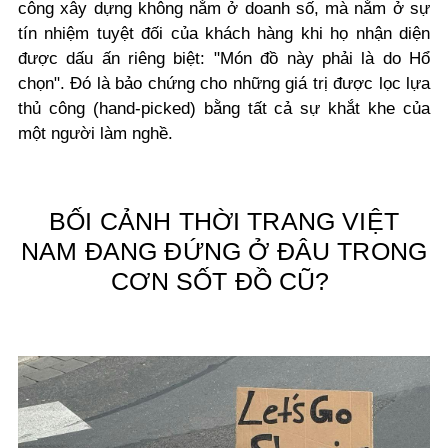
công xây dựng không nằm ở doanh số, mà nằm ở sự
tín nhiệm tuyệt đối của khách hàng khi họ nhận diện
được dấu ấn riêng biệt: "Món đồ này phải là do Hổ
chọn". Đó là bảo chứng cho những giá trị được lọc lựa
thủ công (hand-picked) bằng tất cả sự khắt khe của
một người làm nghề.
BỐI CẢNH THỜI TRANG VIỆT
NAM ĐANG ĐỨNG Ở ĐÂU TRONG
CƠN SỐT ĐỒ CŨ?