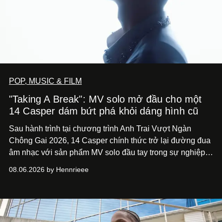
POP, MUSIC & FILM
"Taking A Break": MV solo mở đầu cho một
14 Casper dám bứt phá khỏi dáng hình cũ
Sau hành trình tại chương trình Anh Trai Vượt Ngàn
Chông Gai 2026, 14 Casper chính thức trở lại đường đua
âm nhạc với sản phẩm MV solo đầu tay trong sự nghiệp -
“Taking A Break”
. Đây không chỉ là sản phẩm đánh dấu
08.06.2026 by Hennrieee
bước chuyển mình của 14 Casper sau chương trình, mà
còn mở ra một chương mới trong hành trình nghệ thuật
của nam nghệ sĩ khi lần đầu tiên anh trình làng một MV
solo được đầu tư toàn diện từ sáng tác, sản xuất, trình