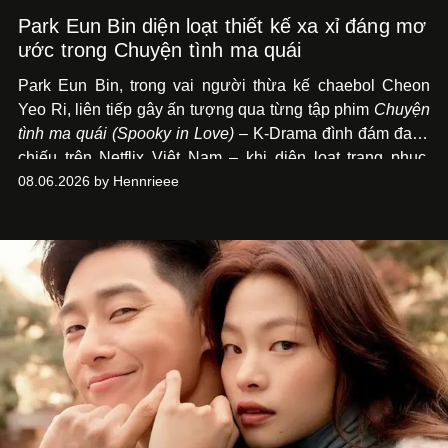
Park Eun Bin diện loạt thiết kế xa xỉ đáng mơ
ước trong Chuyện tình ma quái
Park Eun Bin, trong vai người thừa kế chaebol Cheon
Yeo Ri, liên tiếp gây ấn tượng qua từng tập phim
Chuyện
tình ma quái (Spooky in Love)
– K-Drama đình đám đang
chiếu trên Netflix Việt Nam – khi diện loạt trang phục,
đồng hồ & trang sức xa xỉ tương xứng với địa vị trên màn
08.06.2026 by Hennrieee
ảnh nhỏ: từ Hermès, LOEWE cho đến Jaeger-LeCoultre,
Chaumet, Chopard…