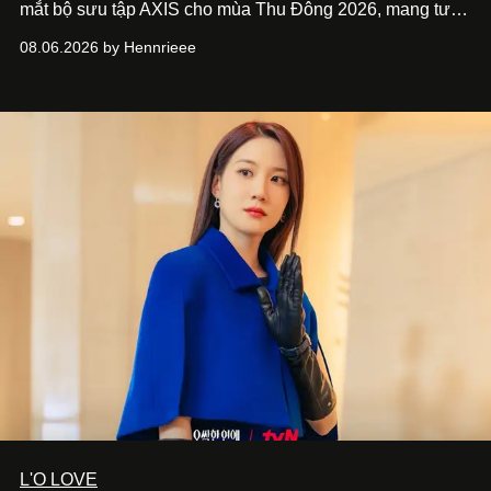
mắt bộ sưu tập AXIS cho mùa Thu Đông 2026, mang tư
duy thiết kế tiên phong, tái định nghĩa trải nghiệm du lịch
08.06.2026 by Hennrieee
và phong cách sống hiện đại bằng thiết kế sắc nét, chuẩn
xác gắn liền với tính thẩm mỹ toàn cầu.
L'O LOVE