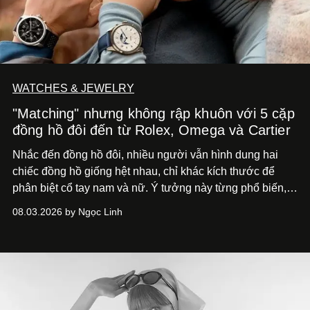
WATCHES & JEWELRY
"Matching" nhưng không rập khuôn với 5 cặp
đồng hồ đôi đến từ Rolex, Omega và Cartier
Nhắc đến đồng hồ đôi, nhiều người vẫn hình dung hai
chiếc đồng hồ giống hệt nhau, chỉ khác kích thước để
phân biệt cổ tay nam và nữ. Ý tưởng này từng phổ biến,
song cũng vô tình khiến khái niệm đồng hồ đôi trở nên
08.03.2026 by Ngọc Linh
khá rập khuôn. Nói lời tạm biết hai phiên bản nam nữ
giống nhau y đúc, các nhà chế tác hiện này không còn
mải miết tìm kiếm sự đồng nhất tuyệt đối. Họ để những
đường nét, tỷ lệ và bảng màu nối liền hai thiết kế, dù mỗi
phiên bản vẫn mang linh hồn riêng.