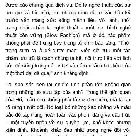
được bảo chứng qua dịch vụ. Đó là nghệ thuật của sự
lưu giữ và tái hiện, nơi những món đồ từ vài thập kỷ
trước vẫn mang sức sống mãnh liệt. Với anh, thời
trang chắc chắn là nghệ thuật - một loại hình nghệ
thuật bền vững (Slow Fashion) mà ở đó, tác phẩm
không phải để trưng bày trong tủ kính bảo tàng. “Thời
trang sinh ra là để được mặc. Việc sở hữu một tác
phẩm lưu trữ là cách chúng ta kết nối trực tiếp với lịch
sử, để sống trong cái ‘vibe’ và cảm nhận chất liệu của
một thời đại đã qua,” anh khẳng định.
Tại sao sắc đen lại chiếm lĩnh phần lớn không gian
trong những bộ sưu tập của anh? Trong thế giới quan
của Hổ, màu đen không phải là sự đơn điệu, mà là sự
rõ ràng tuyệt đối. Nó loại bỏ những xao nhãng về màu
sắc để tập trung hoàn toàn vào phom dáng và cấu trúc
– một tuyên ngôn về sự quyền lực, khô khốc nhưng
kiên định. Khoảnh khắc đẹp nhất trong nghề đối với