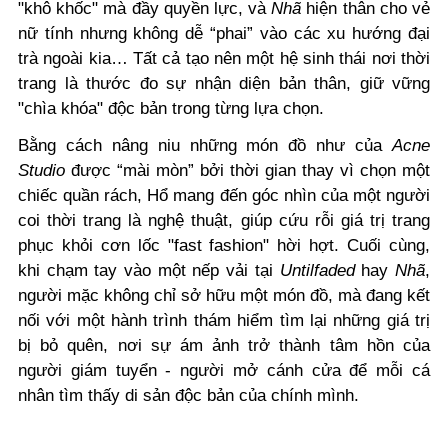
"khô khốc" mà đầy quyền lực, và
Nhã
hiện thân cho vẻ
nữ tính nhưng không dễ “phai” vào các xu hướng đại
trà ngoài kia… Tất cả tạo nên một hệ sinh thái nơi thời
trang là thước đo sự nhận diện bản thân, giữ vững
"chìa khóa" độc bản trong từng lựa chọn.
Bằng cách nâng niu những món đồ như của
Acne
Studio
được “mài mòn” bởi thời gian thay vì chọn một
chiếc quần rách, Hổ mang đến góc nhìn của một người
coi thời trang là nghệ thuật, giúp cứu rỗi giá trị trang
phục khỏi cơn lốc "fast fashion" hời hợt. Cuối cùng,
khi chạm tay vào một nếp vải tại
Untilfaded
hay
Nhã
,
người mặc không chỉ sở hữu một món đồ, mà đang kết
nối với một hành trình thám hiểm tìm lại những giá trị
bị bỏ quên, nơi sự ám ảnh trở thành tâm hồn của
người giám tuyển - người mở cánh cửa để mỗi cá
nhân tìm thấy di sản độc bản của chính mình.