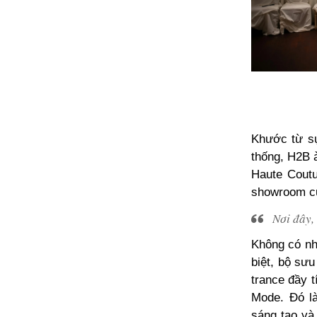
Khước từ sự
thống, H2B à
Haute Coutu
showroom củ
Nơi đây,
Không có nh
biệt, bộ sưu
trance đầy 
Mode. Đó là
sáng tạo và