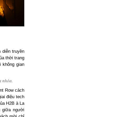
 diễn truyền
ủa thời trang
i không gian
a nhòa.
ont Row cách
iai điệu tech
của H2B à La
g giữa người
hách mời chỉ