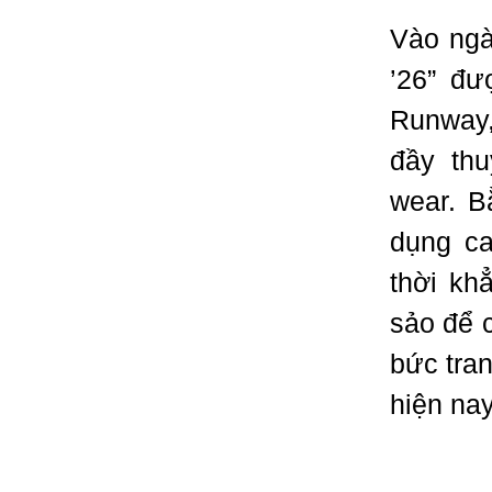
Vào ngà
’26” đư
Runway,
đầy thu
wear. B
dụng ca
thời kh
sảo để 
bức tran
hiện nay