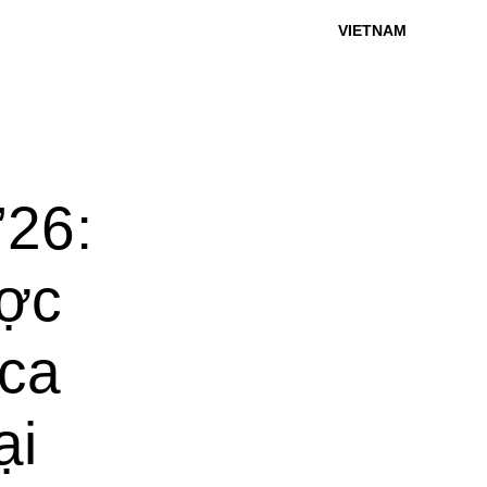
VIETNAM
26:
ược
 ca
ại