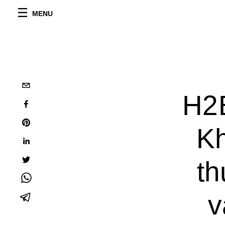
MENU
H2
Kh
th
v