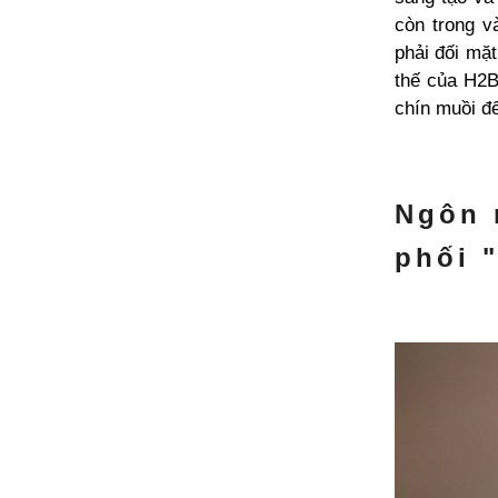
còn trong v
phải đối mặt
thế của H2B
chín muồi để
Ngôn 
phối 