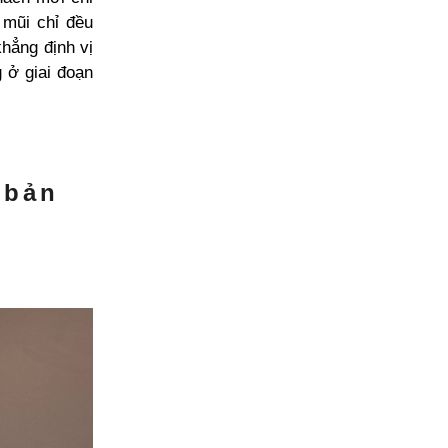
 mũi chỉ đều
khẳng định vị
 ở giai đoạn
 bản