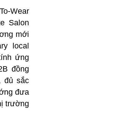
-To-Wear
te Salon
ương mới
ry local
tính ứng
H2B đồng
, đủ sắc
ướng đưa
hị trường