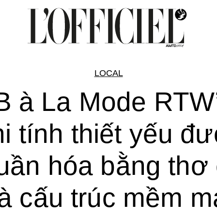
LOCAL
B à La Mode RTW’
i tính thiết yếu đ
uần hóa bằng thơ
à cấu trúc mềm m