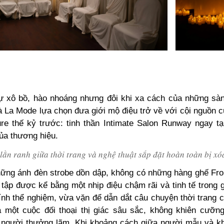
 xô bồ, hào nhoáng nhưng đôi khi xa cách của những sàn
 La Mode lựa chọn đưa giới mộ điệu trở về với cội nguồn c
re thế kỷ trước: tinh thần Intimate Salon Runway ngay tạ
a thương hiệu.
 lằn ranh giữa thời trang và nghệ thuật sắp đặt hoàn toàn bị xó
ững ánh đèn strobe dồn dập, không có những hàng ghế Fr
 tập được kể bằng một nhịp điệu chậm rãi và tinh tế trong g
tính thể nghiệm, vừa vặn để dẫn dắt câu chuyện thời trang 
 một cuộc đối thoại thị giác sâu sắc, không khiên cưỡn
 người thưởng lãm. Khi khoảng cách giữa người mẫu và k