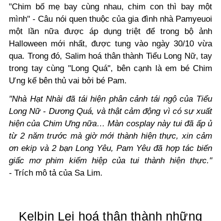
"
Chim bố mẹ bay cùng nhau, chim con thì bay một
mình" - Câu nói quen thuộc của gia đình nhà Pamyeuoi
một lần nữa được áp dụng triệt để trong bộ ảnh
Halloween mới nhất, được tung vào ngày 30/10 vừa
qua. Trong đó, Salim hoá thân thành Tiểu Long Nữ, tay
trong tay cùng "Long Quá", bên cạnh là em bé Chim
Ưng kế bên thủ vai bởi bé Pam.
"Nhà Hạt Nhài đã tái hiện phân cảnh tái ngộ của Tiểu
Long Nữ - Dương Quá, và thật cảm động vì có sự xuất
hiện của Chim Ưng nữa… Màn cosplay này tui đã ấp ủ
từ 2 năm trước mà giờ mới thành hiện thực, xin cảm
ơn ekip và 2 bạn Long Yêu, Pam Yêu đã hợp tác biến
giấc mơ phim kiếm hiệp của tui thành hiện thực."
-
Trích mô tả của Sa Lim.
Kelbin Lei hoá thân thành những