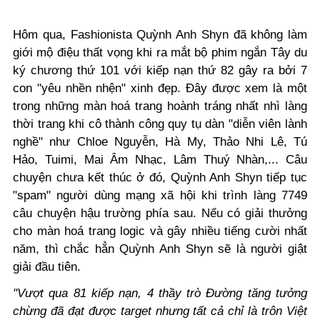
Hôm qua, Fashionista Quỳnh Anh Shyn đã không làm
giới mộ điệu thất vọng khi ra mắt bộ phim ngắn Tây du
ký chương thứ 101 với kiếp nạn thứ 82 gây ra bởi 7
con "yêu nhền nhện" xinh đẹp. Đây được xem là một
trong những màn hoá trang hoành tráng nhất nhì làng
thời trang khi cô thành công quy tụ dàn "diễn viên lành
nghề" như Chloe Nguyễn, Hà My, Thảo Nhi Lê, Tú
Hảo, Tuimi, Mai Âm Nhạc, Lâm Thuý Nhàn,... Câu
chuyện chưa kết thúc ở đó, Quỳnh Anh Shyn tiếp tục
"spam" người dùng mạng xã hội khi trình làng 7749
câu chuyện hậu trường phía sau. Nếu có giải thưởng
cho màn hoá trang logic và gây nhiều tiếng cười nhất
năm, thì chắc hẳn Quỳnh Anh Shyn sẽ là người giật
giải đầu tiên.
"Vượt qua 81 kiếp nạn, 4 thầy trò Đường tăng tưởng
chừng đã đạt được target nhưng tất cả chỉ là trôn Việt