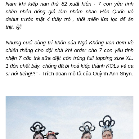
Nam khi kiếp nạn thứ 82 xuất hiện - 7 con yêu tinh
nhền nhện đóng giả làm nhóm nhạc Hàn Quốc và
debut trước mặt 4 thầy trò , thôi miên lừa lọc để ăn
thịt. 🤯
Nhưng cuối cùng trí khôn của Ngộ Không vẫn đem về
chiến thắng cho đội nhà khi order cho 7 con yêu tinh
nhện 7 cốc trà sữa diệt côn trùng full topping size XL.
1 đòn chết bảy, chúng đã bị hoá kiếp thành KOLs và ca
sĩ nổi tiếng!!!" -
Trích đoạn mô tả của Quỳnh Anh Shyn.