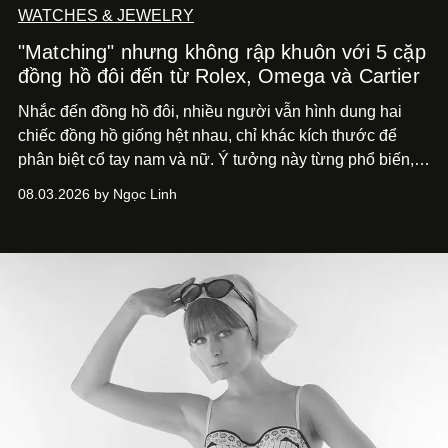
WATCHES & JEWELRY
"Matching" nhưng không rập khuôn với 5 cặp
đồng hồ đôi đến từ Rolex, Omega và Cartier
Nhắc đến đồng hồ đôi, nhiều người vẫn hình dung hai
chiếc đồng hồ giống hệt nhau, chỉ khác kích thước để
phân biệt cổ tay nam và nữ. Ý tưởng này từng phổ biến,
song cũng vô tình khiến khái niệm đồng hồ đôi trở nên
08.03.2026 by Ngọc Linh
khá rập khuôn. Nói lời tạm biết hai phiên bản nam nữ
giống nhau y đúc, các nhà chế tác hiện này không còn
mải miết tìm kiếm sự đồng nhất tuyệt đối. Họ để những
đường nét, tỷ lệ và bảng màu nối liền hai thiết kế, dù mỗi
phiên bản vẫn mang linh hồn riêng.