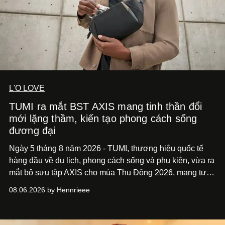
L'O LOVE
TUMI ra mắt BST AXIS mang tinh thần đổi
mới lặng thầm, kiến tạo phong cách sống
đương đại
Ngày 5 tháng 8 năm 2026 - TUMI, thương hiệu quốc tế
hàng đầu về du lịch, phong cách sống và phụ kiện, vừa ra
mắt bộ sưu tập AXIS cho mùa Thu Đông 2026, mang tư
duy thiết kế tiên phong, tái định nghĩa trải nghiệm du lịch
08.06.2026 by Hennrieee
và phong cách sống hiện đại bằng thiết kế sắc nét, chuẩn
xác gắn liền với tính thẩm mỹ toàn cầu.