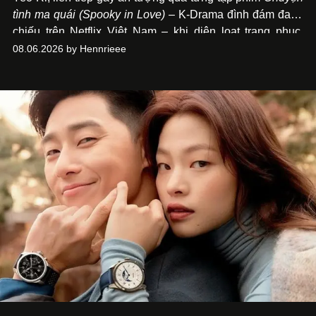
tình ma quái (Spooky in Love)
– K-Drama đình đám đang
chiếu trên Netflix Việt Nam – khi diện loạt trang phục,
đồng hồ & trang sức xa xỉ tương xứng với địa vị trên màn
08.06.2026 by Hennrieee
ảnh nhỏ: từ Hermès, LOEWE cho đến Jaeger-LeCoultre,
Chaumet, Chopard…