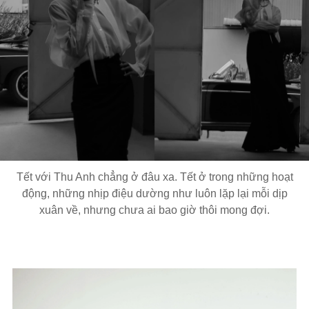
Tết với Thu Anh chẳng ở đâu xa. Tết ở trong những hoạt
động, những nhịp điệu dường như luôn lặp lại mỗi dịp
xuân về, nhưng chưa ai bao giờ thôi mong đợi.