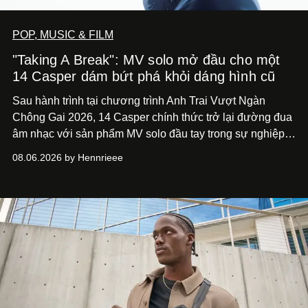
POP, MUSIC & FILM
"Taking A Break": MV solo mở đầu cho một
14 Casper dám bứt phá khỏi dáng hình cũ
Sau hành trình tại chương trình Anh Trai Vượt Ngàn
Chông Gai 2026, 14 Casper chính thức trở lại đường đua
âm nhạc với sản phẩm MV solo đầu tay trong sự nghiệp -
“Taking A Break”
. Đây không chỉ là sản phẩm đánh dấu
08.06.2026 by Hennrieee
bước chuyển mình của 14 Casper sau chương trình, mà
còn mở ra một chương mới trong hành trình nghệ thuật
của nam nghệ sĩ khi lần đầu tiên anh trình làng một MV
solo được đầu tư toàn diện từ sáng tác, sản xuất, trình
diễn đến hình ảnh.