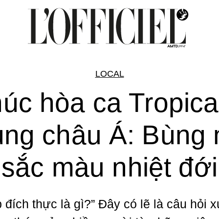
LOCAL
úc hòa ca Tropic
ùng châu Á: Bùng 
sắc màu nhiệt đới
 đích thực là gì?” Đây có lẽ là câu hỏi x