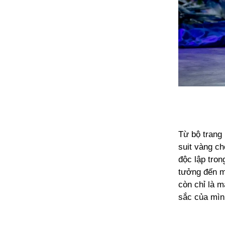
Từ bộ trang 
suit vàng c
độc lập tron
tưởng đến m
còn chỉ là m
sắc của mìn