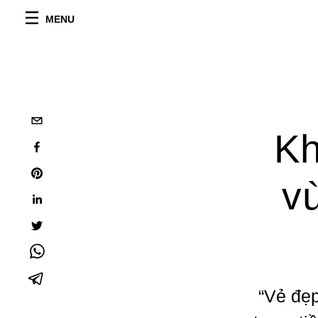
MENU
Kh
v
“Vẻ đẹp