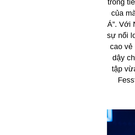
trong t
của mà
Á”. Với
sự nổi l
cao vẻ 
dậy ch
tập vừ
Fesst