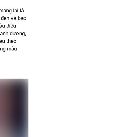
ang lại là
 đen và bạc
àu điêu
xanh dương,
hau theo
ùng màu