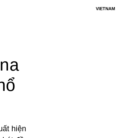
VIETNAM
ana
nổ
uất hiện