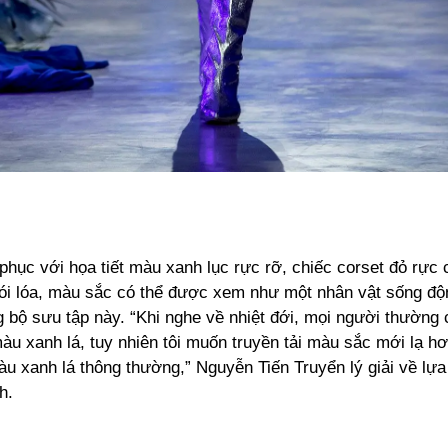
phục với họa tiết màu xanh lục rực rỡ, chiếc corset đỏ rực
hói lóa, màu sắc có thể được xem như một nhân vật sống độn
g bộ sưu tập này. “Khi nghe về nhiệt đới, mọi người thường c
àu xanh lá, tuy nhiên tôi muốn truyền tải màu sắc mới lạ h
àu xanh lá thông thường,” Nguyễn Tiến Truyển lý giải về lự
h.