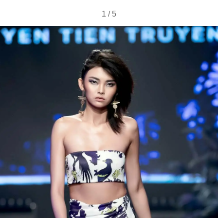
1
/
5