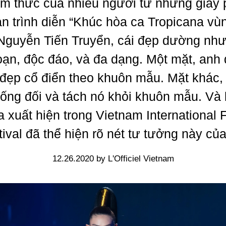
iềm thức của nhiều người từ những giây 
n trình diễn “Khúc hòa ca Tropicana vù
 Nguyễn Tiến Truyển, cái đẹp dường như
oạn, độc đáo, và đa dạng. Một mặt, anh
đẹp cổ điển theo khuôn mẫu. Mặt khác,
ống đối và tách nó khỏi khuôn mẫu. Và
a xuất hiện trong Vietnam International 
ival đã thể hiện rõ nét tư tưởng này củ
12.26.2020 by L'Officiel Vietnam