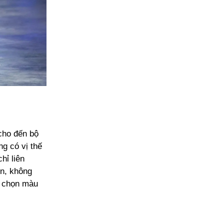
 cho đến bộ
g có vị thế
hỉ liên
ơn, không
a chọn màu