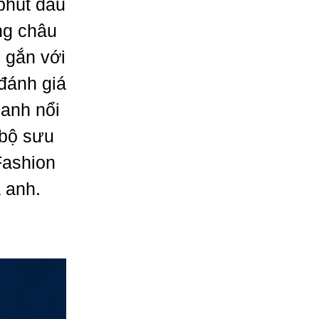
phút đầu
ng châu
 gắn với
 đánh giá
 anh nổi
 bộ sưu
Fashion
a anh.