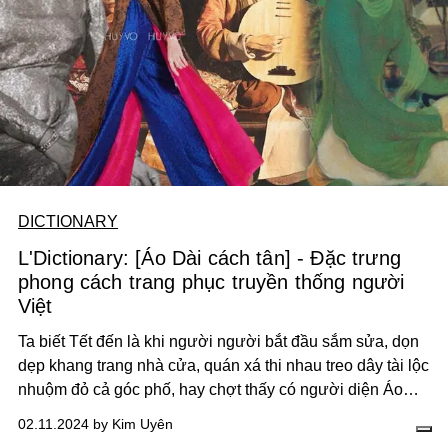
DICTIONARY
L'Dictionary: [Áo Dài cách tân] - Đặc trưng
phong cách trang phục truyền thống người
Việt
Ta biết Tết đến là khi người người bắt đầu sắm sửa, dọn
dẹp khang trang nhà cửa, quán xá thi nhau treo dây tài lộc
nhuộm đỏ cả góc phố, hay chợt thấy có người diện Áo
Dài dạo phố, chụp hình. Đó là hương vị ngày Tết, hương
02.11.2024 by Kim Uyên
vị từ mùi hương, từ góc nhìn, từ nhịp sống vội vã. Áo Dài