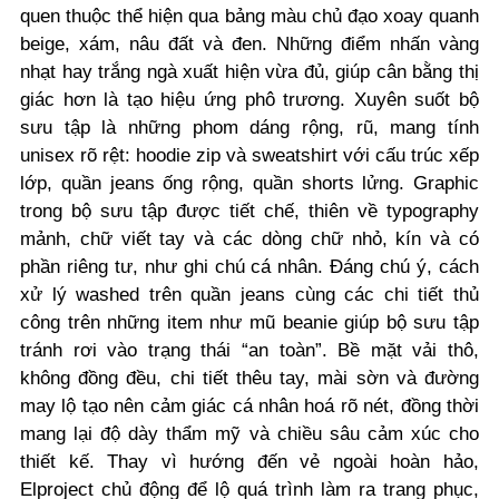
quen thuộc thể hiện qua bảng màu chủ đạo xoay quanh
beige, xám, nâu đất và đen. Những điểm nhấn vàng
nhạt hay trắng ngà xuất hiện vừa đủ, giúp cân bằng thị
giác hơn là tạo hiệu ứng phô trương. Xuyên suốt bộ
sưu tập là những phom dáng rộng, rũ, mang tính
unisex rõ rệt: hoodie zip và sweatshirt với cấu trúc xếp
lớp, quần jeans ống rộng, quần shorts lửng. Graphic
trong bộ sưu tập được tiết chế, thiên về typography
mảnh, chữ viết tay và các dòng chữ nhỏ, kín và có
phần riêng tư, như ghi chú cá nhân. Đáng chú ý, cách
xử lý washed trên quần jeans cùng các chi tiết thủ
công trên những item như mũ beanie giúp bộ sưu tập
tránh rơi vào trạng thái “an toàn”. Bề mặt vải thô,
không đồng đều, chi tiết thêu tay, mài sờn và đường
may lộ tạo nên cảm giác cá nhân hoá rõ nét, đồng thời
mang lại độ dày thẩm mỹ và chiều sâu cảm xúc cho
thiết kế. Thay vì hướng đến vẻ ngoài hoàn hảo,
Elproject chủ động để lộ quá trình làm ra trang phục,