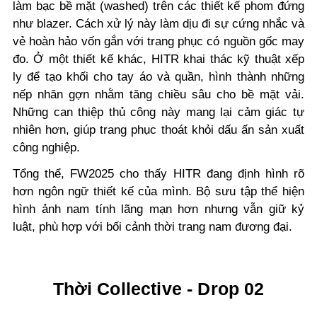
làm bạc bề mặt (washed) trên các thiết kế phom đứng
như blazer. Cách xử lý này làm dịu đi sự cứng nhắc và
vẻ hoàn hảo vốn gắn với trang phục có nguồn gốc may
đo. Ở một thiết kế khác, HITR khai thác kỹ thuật xếp
ly để tạo khối cho tay áo và quần, hình thành những
nếp nhăn gợn nhằm tăng chiều sâu cho bề mặt vải.
Những can thiệp thủ công này mang lại cảm giác tự
nhiên hơn, giúp trang phục thoát khỏi dấu ấn sản xuất
công nghiệp.
Tổng thể, FW2025 cho thấy HITR đang định hình rõ
hơn ngôn ngữ thiết kế của mình. Bộ sưu tập thể hiện
hình ảnh nam tính lãng mạn hơn nhưng vẫn giữ kỷ
luật, phù hợp với bối cảnh thời trang nam đương đại.
Thời Collective - Drop 02