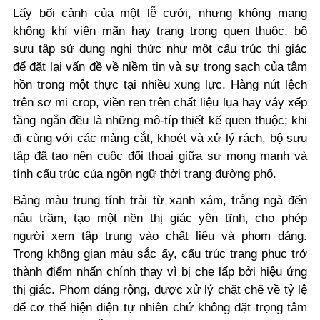
Lấy bối cảnh của một lễ cưới, nhưng không mang
không khí viên mãn hay trang trọng quen thuộc, bộ
sưu tập sử dụng nghi thức như một cấu trúc thị giác
để đặt lại vấn đề về niềm tin và sự trong sạch của tâm
hồn trong một thực tại nhiều xung lực. Hàng nút lệch
trên sơ mi crop, viền ren trên chất liệu lụa hay váy xếp
tầng ngắn đều là những mô-típ thiết kế quen thuộc; khi
đi cùng với các mảng cắt, khoét và xử lý rách, bộ sưu
tập đã tạo nên cuộc đối thoại giữa sự mong manh và
tính cấu trúc của ngôn ngữ thời trang đường phố.
Bảng màu trung tính trải từ xanh xám, trắng ngà đến
nâu trầm, tạo một nền thị giác yên tĩnh, cho phép
người xem tập trung vào chất liệu và phom dáng.
Trong không gian màu sắc ấy, cấu trúc trang phục trở
thành điểm nhấn chính thay vì bị che lấp bởi hiệu ứng
thị giác. Phom dáng rộng, được xử lý chặt chẽ về tỷ lệ
để cơ thể hiện diện tự nhiên chứ không đặt trọng tâm