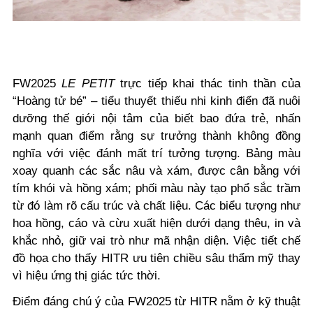
FW2025
LE PETIT
trực tiếp khai thác tinh thần của
“Hoàng tử bé” – tiểu thuyết thiếu nhi kinh điển đã nuôi
dưỡng thế giới nội tâm của biết bao đứa trẻ, nhấn
mạnh quan điểm rằng sự trưởng thành không đồng
nghĩa với việc đánh mất trí tưởng tượng. Bảng màu
xoay quanh các sắc nâu và xám, được cân bằng với
tím khói và hồng xám; phối màu này tạo phổ sắc trầm
từ đó làm rõ cấu trúc và chất liệu. Các biểu tượng như
hoa hồng, cáo và cừu xuất hiện dưới dạng thêu, in và
khắc nhỏ, giữ vai trò như mã nhận diện. Việc tiết chế
đồ họa cho thấy HITR ưu tiên chiều sâu thẩm mỹ thay
vì hiệu ứng thị giác tức thời.
Điểm đáng chú ý của FW2025 từ HITR nằm ở kỹ thuật