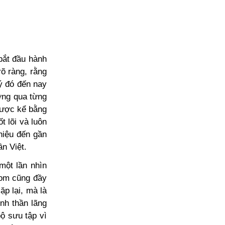
bắt đầu hành
õ ràng, rằng
lý đó đến nay
ợng qua từng
ược kể bằng
t lõi và luôn
hiệu đến gần
n Việt.
một lần nhìn
hom cũng đầy
p lại, mà là
inh thần lãng
ộ sưu tập vì