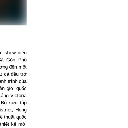
i, show diễn
Sài Gòn, Phố
ợng đến một
ất cả đều trở
nh trình của
ên giới quốc
ảng Victoria
. Bộ sưu tập
strict, Hong
ệ thuật quốc
thiết kế mới