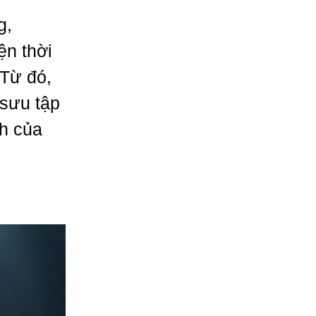
g,
n thời
 Từ đó,
 sưu tập
h của