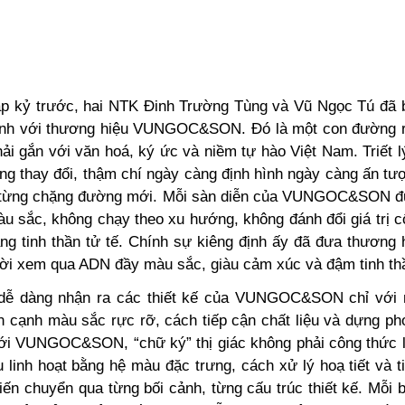
p kỷ trước, hai NTK Đinh Trường Tùng và Vũ Ngọc Tú đã 
ình với thương hiệu VUNGOC&SON. Đó là một con đường r
hải gắn với văn hoá, ký
ức và niềm tự hào Việt Nam. Triết 
ng thay đổi, thậm chí ngày càng định hình ngày càng ấn tư
, từng chặng đường mới. Mỗi sàn diễn của VUNGOC&SON đ
 sắc, không chạy theo xu hướng, không đánh đổi giá trị cố
ng tinh thần tử tế. Chính sự kiêng định ấy đã đưa thương 
ời xem qua ADN đầy màu sắc, giàu cảm xúc và đậm tinh thầ
dễ dàng nhận ra các thiết kế của VUNGOC&SON chỉ với 
ên cạnh màu sắc rực rỡ, cách tiếp cận chất liệu và dựng p
ới VUNGOC&SON, “chữ ký” thị giác không phải công thức lặ
 linh hoạt bằng hệ màu đặc trưng, cách xử lý hoạ tiết và t
ến chuyển qua từng bối cảnh, từng cấu trúc thiết kế. Mỗi b