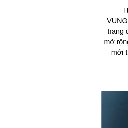
H
VUNGO
trang 
mở rộng
mới 