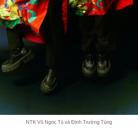
NTK Vũ Ngọc Tú và Đinh Trường Tùng