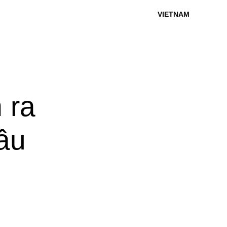
VIETNAM
 ra
đầu