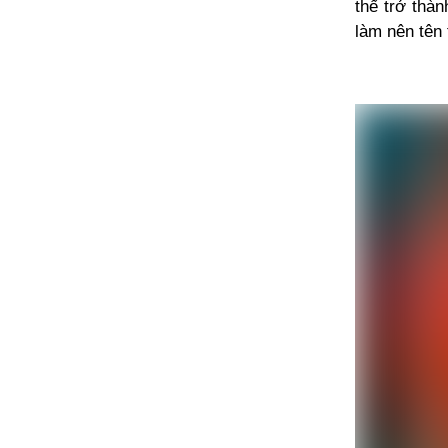
thế trở thà
làm nên tên 