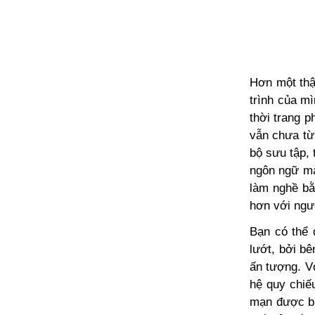
Hơn một thậ
trình của m
thời trang p
vẫn chưa từ
bộ sưu tập
ngôn ngữ màu
làm nghề bằ
hơn với ngư
Bạn có thể 
lướt, bởi b
ấn tượng. V
hệ quy chiếu
mạn được bi