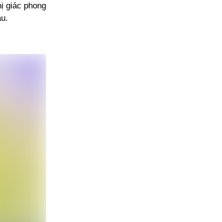
hị giác phong
u.