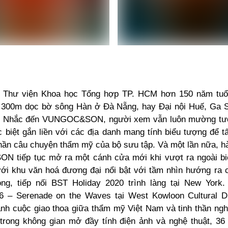
i Thư viện Khoa học Tổng hợp TP. HCM hơn 150 năm tuổ
 300m dọc bờ sông Hàn ở Đà Nẵng, hay Đại nội Huế, Ga 
... Nhắc đến VUNGOC&SON, người xem vẫn luôn mường tư
 biệt gắn liền với các địa danh mang tính biểu tượng để t
hần câu chuyện thẩm mỹ của bộ sưu tập. Và một lần nữa, hà
tiếp tục mở ra một cánh cửa mới khi vượt ra ngoài bi
với khu văn hoá đương đại nổi bật với tầm nhìn hướng ra c
ng, tiếp nối BST Holiday 2020 trình làng tại New York
6 – Serenade on the Waves tại West Kowloon Cultural Di
ành cuộc giao thoa giữa thẩm mỹ Việt Nam và tinh thần ngh
, trong không gian mở đầy tính điện ảnh và nghệ thuật, 36 