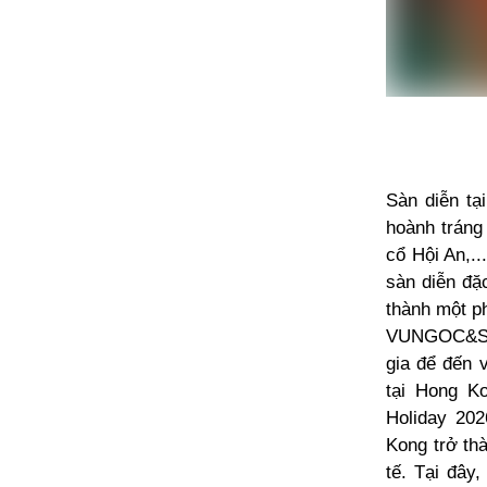
Sàn diễn tạ
hoành tráng
cổ Hội An,
sàn diễn đặc
thành một p
VUNGOC&SON 
gia để đến 
tại Hong Ko
Holiday 202
Kong trở th
tế. Tại đây