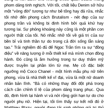
phom dáng tinh nghịch. Với tôi, chất liệu Denim sở hữu
một “vòng đời” tương tự như bê tông hay đá rửa, nhắc
tôi nhớ đến phong cách Brutalism - nét đẹp của sự
phong trần và không bị định hình bởi quá khứ hay
tương lai. Sự phóng khoáng này cũng là một phần con
người thật của tôi. Nó nhắc nhở tôi về giá trị của sự
bền bỉ và tinh thần tự do trong cả đời sống lẫn sáng
tạo.
” Trải nghiệm đó đủ để Ngọc Trân tìm ra sự “đồng
điệu” về năng lượng ở mỗi thiết kế mà mình chọn đồng
hành. Đó cũng là âm hưởng trong tư duy thẩm mỹ
được truyền lại phần lớn từ mẹ. Mẹ cô đặc biệt
ngưỡng mộ Coco Chanel - một hình mẫu phụ nữ tiên
phong, vừa là nhà thiết kế vĩ đại, vừa là một nữ doanh
nhân bản lĩnh. “Bà có những thay đổi đột phá trong
cách cân chỉnh tỉ lệ của phom dáng trang phục. Qua
đó, định hình lại hành vi và nới rộng giới hạn tự do cho
người phụ nữ. Hiện tại, tôi tìm thấy sự kết nối đó ở
Matthieu Blazy, người đang tái sinh những giá trị thủ