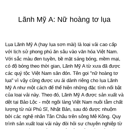
Lãnh Mỹ A: Nữ hoàng tơ lụa
Lụa Lãnh Mỹ A (hay lụa sơn mài) là loại vải cao cấp
với lịch sử phong phú ăn sâu vào văn hóa Việt Nam.
Với sắc màu đen tuyền, bề mặt sáng bóng, mềm mại,
có độ bóng theo thời gian, Lãnh Mỹ A từ xưa đã được
các quý tộc Việt Nam săn đón. Tên gọi "nữ hoàng tơ
lụa" vì vậy cũng được ưu ái dành riêng cho lụa Lãnh
Mỹ A như một cách để thể hiện những đặc tính nổi bật
của loại vải này. Theo đó, Lãnh Mỹ A được sản xuất và
dệt tại Bảo Lộc - một ngôi làng Việt Nam nuôi tằm chất
lượng từ núi Phú Sĩ, Nhật Bản, sau đó được nhuộm
bởi các nghệ nhân Tân Châu trên sông Mê Kông. Quy
trình sản xuất loại vải này đòi hỏi sự chuyên nghiệp từ