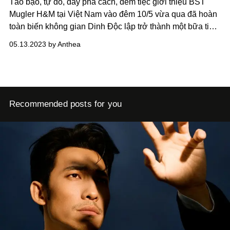
Táo bạo, tự do, đầy phá cách, đêm tiệc giới thiệu BST
Mugler H&M tại Việt Nam vào đêm 10/5 vừa qua đã hoàn
toàn biến không gian Dinh Độc lập trở thành một bữa tiệc
thời trang và âm nhạc đúng nghĩa, với hàng loạt hoạt
05.13.2023 by Anthea
động sôi nổi quy tụ dàn KOL thời trang hàng đầu tại Việt
Nam.
Recommended posts for you