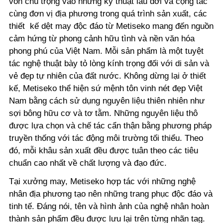
vốn chú trọng vào những kỹ thuật lâu đời và cộng tác
cùng đơn vị địa phương trong quá trình sản xuất, các
thiết kế dệt may độc đáo từ Metiseko mang đến nguồn
cảm hứng từ phong cảnh hữu tình và nền văn hóa
phong phú của Việt Nam. Mỗi sản phẩm là một tuyệt
tác nghệ thuật bày tỏ lòng kính trọng đối với di sản và
vẻ đẹp tự nhiên của đất nước. Không dừng lại ở thiết
kế, Metiseko thể hiện sứ mệnh tôn vinh nét đẹp Việt
Nam bằng cách sử dụng nguyên liệu thiên nhiên như
sợi bông hữu cơ và tơ tằm. Những nguyên liệu thô
được lựa chọn và chế tác cẩn thận bằng phương pháp
truyền thống với tác động môi trường tối thiểu. Theo
đó, mỗi khâu sản xuất đều được tuân theo các tiêu
chuẩn cao nhất về chất lượng và đạo đức.
Tại xưởng may, Metiseko hợp tác với những nghệ
nhân địa phương tạo nên những trang phục độc đáo và
tinh tế. Đáng nói, tên và hình ảnh của nghệ nhân hoàn
thành sản phẩm đều được lưu lại trên từng nhãn tag.