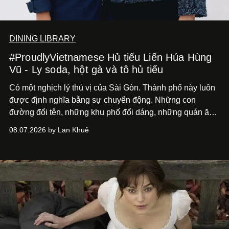
DINING LIBRARY
#ProudlyVietnamese Hủ tiếu Liến Húa Hùng
Vũ - Ly soda, hột gà và tô hủ tiếu
Có một nghịch lý thú vị của Sài Gòn. Thành phố này luôn
được định nghĩa bằng sự chuyển động. Những con
đường đổi tên, những khu phố đổi dáng, những quán ăn
mở ra rồi biến mất chỉ sau vài mùa mưa. Người ta luôn
08.07.2026 by Lan Khuê
nói về cái mới, về xu hướng tiếp theo, về những điều
đáng để trải nghiệm trước khi chúng trở nên lỗi thời.