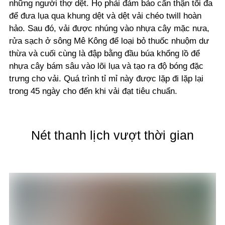
những người thợ dệt. Họ phải đảm bảo cẩn thận tối đa
để đưa lụa qua khung dệt và dệt vải chéo twill hoàn
hảo. Sau đó, vải được nhúng vào nhựa cây mặc nưa,
rửa sạch ở sông Mê Kông để loại bỏ thuốc nhuộm dư
thừa và cuối cùng là đập bằng đầu búa khổng lồ để
nhựa cây bám sâu vào lõi lụa và tạo ra độ bóng đặc
trưng cho vải. Quá trình tỉ mỉ này được lặp đi lặp lại
trong 45 ngày cho đến khi vải đạt tiêu chuẩn.
Nét thanh lịch vượt thời gian