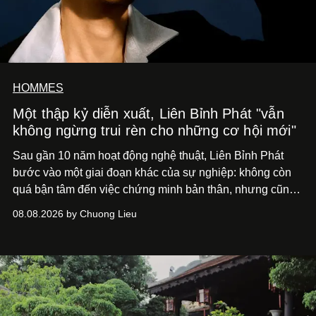
HOMMES
Một thập kỷ diễn xuất, Liên Bỉnh Phát "vẫn
không ngừng trui rèn cho những cơ hội mới"
Sau gần 10 năm hoạt động nghệ thuật, Liên Bỉnh Phát
bước vào một giai đoạn khác của sự nghiệp: không còn
quá bận tâm đến việc chứng minh bản thân, nhưng cũng
chưa bao giờ thôi khao khát được làm nghề. Từ hai bộ
08.08.2026 by Chuong Lieu
phim điện ảnh trong nửa đầu 2026 đến hành trình trở lại
với
Running Man Vietnam
, nam diễn viên nhìn công việc
bằng một tâm thế điềm tĩnh hơn. Anh tiếp tục học hỏi, trau
dồi và chờ đợi những vai diễn đủ sức đưa mình đến
những vùng đất mới. Ở tuổi ngoài 30, điều anh theo đuổi
không phải những đích đến quá lớn, mà là khả năng luôn