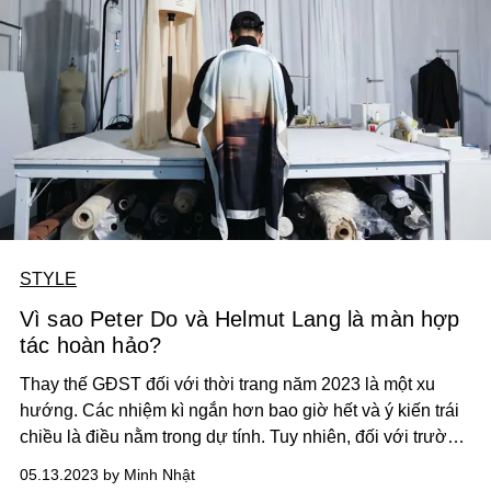
STYLE
Vì sao Peter Do và Helmut Lang là màn hợp
tác hoàn hảo?
Thay thế GĐST đối với thời trang năm 2023 là một xu
hướng. Các nhiệm kì ngắn hơn bao giờ hết và ý kiến trái
chiều là điều nằm trong dự tính. Tuy nhiên, đối với trường
hợp của Helmut Lang, quyết định chọn Peter Do hợp lí tới
05.13.2023 by Minh Nhật
mức bất kì bình luận nào thuộc nhóm “trái chiều” đều bất