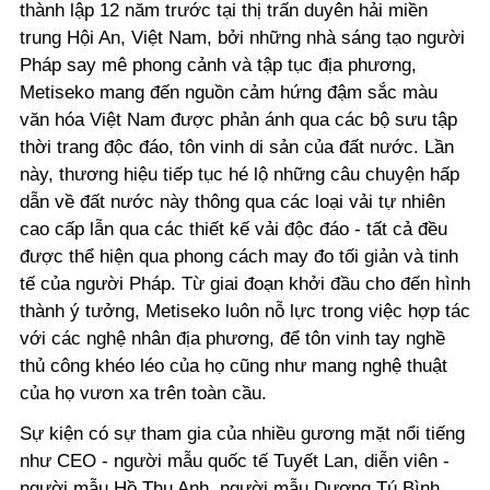
thành lập 12 năm trước tại thị trấn duyên hải miền
trung Hội An, Việt Nam, bởi những nhà sáng tạo người
Pháp say mê phong cảnh và tập tục địa phương,
Metiseko mang đến nguồn cảm hứng đậm sắc màu
văn hóa Việt Nam được phản ánh qua các bộ sưu tập
thời trang độc đáo, tôn vinh di sản của đất nước. Lần
này, thương hiệu tiếp tục hé lộ những câu chuyện hấp
dẫn về đất nước này thông qua các loại vải tự nhiên
cao cấp lẫn qua các thiết kế vải độc đáo - tất cả đều
được thể hiện qua phong cách may đo tối giản và tinh
tế của người Pháp. Từ giai đoạn khởi đầu cho đến hình
thành ý tưởng, Metiseko luôn nỗ lực trong việc hợp tác
với các nghệ nhân địa phương, để tôn vinh tay nghề
thủ công khéo léo của họ cũng như mang nghệ thuật
của họ vươn xa trên toàn cầu.
Sự kiện có sự tham gia của nhiều gương mặt nổi tiếng
như CEO - người mẫu quốc tế Tuyết Lan, diễn viên -
người mẫu Hồ Thu Anh, người mẫu Dương Tú Bình,