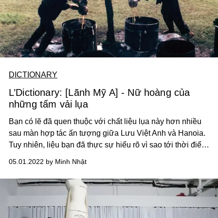
DICTIONARY
L’Dictionary: [Lãnh Mỹ A] - Nữ hoàng của
những tấm vải lụa
Bạn có lẽ đã quen thuộc với chất liệu lụa này hơn nhiều
sau màn hợp tác ấn tượng giữa Lưu Việt Anh và Hanoia.
Tuy nhiên, liệu bạn đã thực sự hiểu rõ vì sao tới thời điểm
hiện tại, Lãnh Mỹ A vẫn được bán với mức giá non nửa
05.01.2022 by Minh Nhật
triệu đồng cho 1 mét, đắt đỏ hơn bất kì loại tơ lụa nào trên
thị trường?