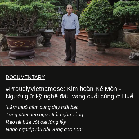
tiến về phía trước.
DOCUMENTARY
#ProudlyVietnamese: Kim hoàn Kế Môn -
Người giữ kỹ nghệ đậu vàng cuối cùng ở Huế
“Lắm thuở cầm cung day mũi bạc
Từng phen lên ngựa trải ngàn vàng
Rao tài bủa vớt oai lừng lẫy
Nghề nghiệp lâu dài vững đặc san”.