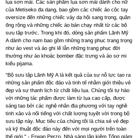
lụa sơn mài. Các sản phẩm lụa sơn mài dành cho nữ
của Metiseko đa dạng, bao gồm các chiếc áo cộc tay
oversize đến những chiếc váy dạ hội sang trọng, quần
ống rộng và những chiếc áo bán chạy nhất từ các bộ
sưu tập trước. Trong khi đó, dòng sản phẩm Lãnh Mỹ
A dành cho nam bao gồm những trang phục trang trọng
như áo vest và áo ghi lê lẫn những trang phục đời
thường như áo khoác bomber đặc trưng và áo sơ mi
kiểu pijama.
“Bộ sưu tập Lãnh Mỹ A là kết quả của sự nỗ lực tạo ra
những sản phẩm độc đáo và tinh tế nhằm giới thiệu vẻ
đẹp và sự thanh lịch từ chất liệu lụa. Chúng tôi tự hào
với những tác phẩm được làm từ lụa cao cấp, được
sáng tạo bởi các nghệ nhân địa phương với tay nghề
tinh xảo và nổi tiếng với chất lượng tuyệt vời trong bộ
sưu tập này. Mục tiêu của chúng tôi là chia sẻ vẻ đẹp
và kỹ thuật độc đáo này đến với mọi người trên toàn
thế giới." - Erwan Perzo, Nhà sáng lập kiêm Tổng giám