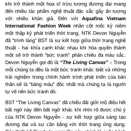
khi trở thành một họa sĩ trừu tượng đương đại mang
đến nhiều tác phẩm nghệ thuật đặc sắc gây ấn tượng
với nhiều khán giả. Đến với
Aquafina Vietnam
International Fashion Week
nhân cột mốc kỷ niệm
một thập kỷ phát triển thời trang, NTK Devon Nguyễn
đã “trình làng” BST là sự kết hợp giữa thời trang nghệ
thuật - hai khía cạnh khác nhau khi hòa quyện thành
một sẽ trở thành “bức tranh” phản chiếu đa màu sắc.
Devon Nguyễn gọi đó là
“The Living Canvas” -
Trong
mỗi chúng ta đều là một bức tranh khác biệt và những
trải nghiệm trong chính hành trình phát triển của bản
thân sẽ là “bảng màu” độc nhất mà chúng ta là người
tự vẽ nên bức tranh đó.
BST “The Living Canvas” đã chiêu đãi giới mộ điệu hết
bất ngờ này đến bất ngờ khác khi nhìn rõ được chủ ý
của NTK Devon Nguyễn - sự kết hợp giữa sáng tạo
đương đại và sự cân bằng với thời trang ứng dụng.