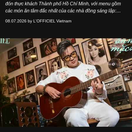
đón thực khách Thành phố Hồ Chí Minh, với menu gồm
các món ăn tâm đắc nhất của các nhà đồng sáng lập:
Giám đốc sáng tạo Ben Phạm và chef Thạch Tạ. Những
08.07.2026 by L'OFFICIEL Vietnam
món ăn đa dạng từ Á đến Âu nhanh chóng được yêu thích
nhờ cảm giác ngon miệng, thoải mái và cả khả năng
mang đến niềm vui cho thực khách.