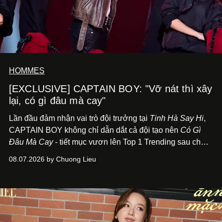
HOMMES
[EXCLUSIVE] CAPTAIN BOY: "Vỡ nát thì xây
lại, có gì đâu mà cay"
Lần đầu đảm nhận vai trò đội trưởng tại
Tinh Hà Say Hi
,
CAPTAIN BOY không chỉ dẫn dắt cả đội tạo nên
Có Gì
Đâu Mà Cay
- tiết mục vươn lên Top 1 Trending sau chưa
đầy 24 giờ đồng hồ - mà còn học cách buông bớt cái tôi
08.07.2026 by Chuong Lieu
để lắng nghe, kết nối và tin tưởng đồng đội. Với nam
nghệ sĩ, đó cũng là bước chuyển quan trọng trên hành
trình trở thành một producer thực thụ.