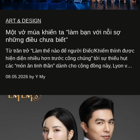
ART & DESIGN
Một vở múa khiến ta "làm bạn với nỗi sợ
những điều chưa biết"
Từ trăn trở “Làm thế nào để người Điếc/Khiếm thính được
hiện diện nhiều hơn trước công chúng” tới
sự thiếu hụt
các “món ăn tinh thần” dành cho cộng đồng này, Lyon và
Phương đã quyết tâm biến ý tưởng công diễn một tác
08.05.2026 by Y My
phẩm múa đương đại thành hiện thực, mang tên Lắng
Nghe Điểm Chạm.