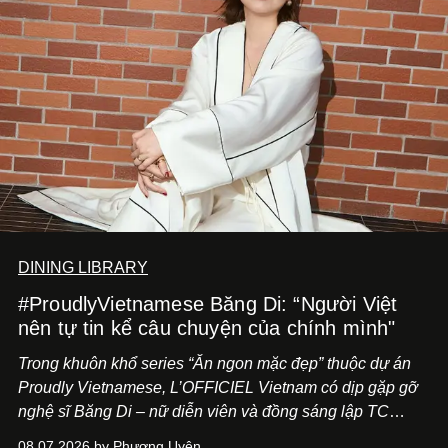
DINING LIBRARY
#ProudlyVietnamese Băng Di: “Người Việt
nên tự tin kể câu chuyện của chính mình"
Trong khuôn khổ series “Ăn ngon mặc đẹp” thuộc dự án
Proudly Vietnamese, L’OFFICIEL Vietnam có dịp gặp gỡ
nghệ sĩ Băng Di – nữ diễn viên và đồng sáng lập TC
ASIA, đơn vị đứng sau các thương hiệu BÀ BAR, MOTLY
08.07.2026 by Phương Uyên