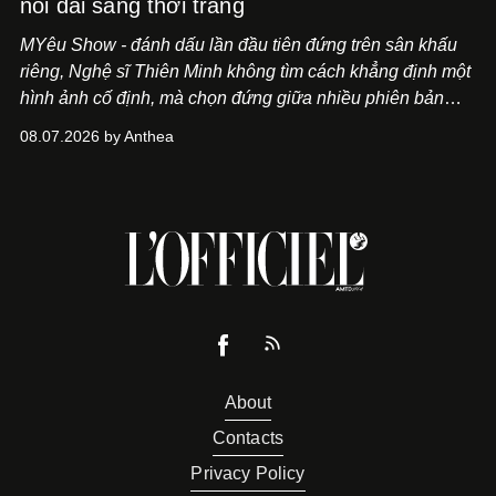
nối dài sang thời trang
MYêu Show - đánh dấu lần đầu tiên đứng trên sân khấu
riêng, Nghệ sĩ Thiên Minh không tìm cách khẳng định một
hình ảnh cố định, mà chọn đứng giữa nhiều phiên bản
của bản thân và tinh thần thử nghiệm ấy đã dẫn anh đến
08.07.2026 by Anthea
một bộ suit lụa - như một cách "take the risk" khác, ngoài
âm nhạc.
About
Contacts
Privacy Policy