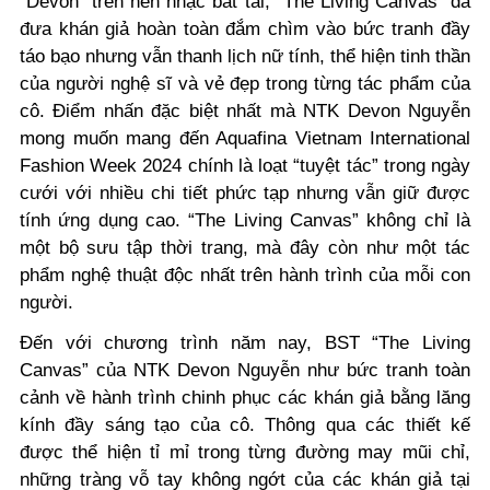
“Devon” trên nền nhạc bắt tai, “
The Living Canvas
” đã
đưa khán giả hoàn toàn đắm chìm vào bức tranh
đầy
táo bạo nhưng vẫn thanh lịch nữ tính, thể hiện tinh thần
của người nghệ sĩ và vẻ đẹp trong từng tác phẩm của
cô. Điểm nhấn đặc biệt nhất mà NTK Devon Nguyễn
mong muốn mang đến Aquafina Vietnam International
Fashion Week 2024 chính là
loạt “tuyệt tác” trong ngày
cưới với nhiều chi tiết phức tạp nhưng vẫn giữ được
tính ứng dụng cao. “The Living Canvas” không chỉ là
một bộ sưu tập thời trang, mà đây còn như một tác
phẩm nghệ thuật độc nhất trên hành trình của mỗi con
người.
Đến với chương trình năm nay, BST
“
The Living
Canvas
” của NTK Devon Nguyễn như bức tranh toàn
cảnh về hành trình
chinh phục các khán giả bằng lăng
kính đầy sáng tạo của cô. Thông qua các thiết kế
được thể hiện tỉ mỉ trong từng đường may mũi chỉ,
những tràng vỗ tay không ngớt của các khán giả tại