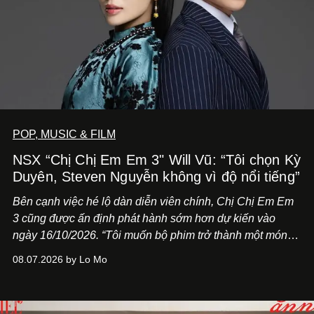
POP, MUSIC & FILM
NSX “Chị Chị Em Em 3" Will Vũ: “Tôi chọn Kỳ
Duyên, Steven Nguyễn không vì độ nổi tiếng”
Bên cạnh việc hé lộ dàn diễn viên chính,
Chị Chị Em Em
3
cũng được ấn định phát hành sớm hơn dự kiến vào
ngày 16/10/2026. “Tôi muốn bộ phim trở thành một món
quà, đồng thời thể hiện sự trân trọng và tôn vinh phụ nữ
08.07.2026 by Lo Mo
Việt Nam”, NSX Will Vũ cho biết.