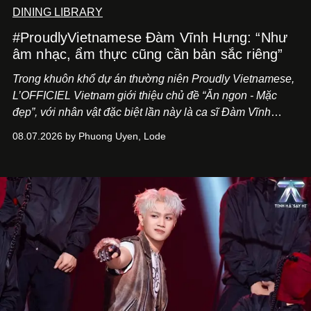
DINING LIBRARY
#ProudlyVietnamese Đàm Vĩnh Hưng: “Như
âm nhạc, ẩm thực cũng cần bản sắc riêng”
Trong khuôn khổ dự án thường niên Proudly Vietnamese,
L’OFFICIEL Vietnam giới thiệu chủ đề “Ăn ngon - Mặc
đẹp”, với nhân vật đặc biệt lần này là ca sĩ Đàm Vĩnh
Hưng. Đầu năm 2026, anh chính thức khai trương Tiệm
08.07.2026 by Phuong Uyen, Lode
Cà Phê Cà Pháo mang dấu ấn Indochine hoài niệm, thu
hút nhiều thực khách ghé thăm.