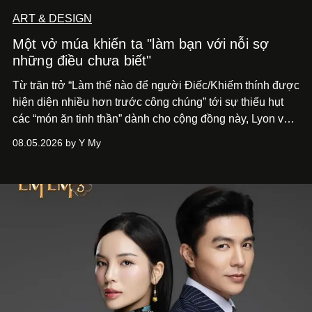
ART & DESIGN
Một vở múa khiến ta "làm bạn với nỗi sợ
những điều chưa biết"
Từ trăn trở “Làm thế nào để người Điếc/Khiếm thính được
hiện diện nhiều hơn trước công chúng” tới
sự thiếu hụt
các “món ăn tinh thần” dành cho cộng đồng này, Lyon và
Phương đã quyết tâm biến ý tưởng công diễn một tác
08.05.2026 by Y My
phẩm múa đương đại thành hiện thực, mang tên Lắng
Nghe Điểm Chạm.