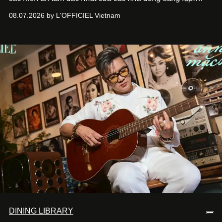
Giám đốc sáng tạo Ben Phạm và chef Thạch Tạ. Những
08.07.2026 by L'OFFICIEL Vietnam
món ăn đa dạng từ Á đến Âu nhanh chóng được yêu thích
nhờ cảm giác ngon miệng, thoải mái và cả khả năng
mang đến niềm vui cho thực khách.
DINING LIBRARY