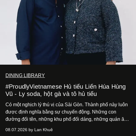
DINING LIBRARY
#ProudlyVietnamese Hủ tiếu Liến Húa Hùng
Vũ - Ly soda, hột gà và tô hủ tiếu
Có một nghịch lý thú vị của Sài Gòn. Thành phố này luôn
được định nghĩa bằng sự chuyển động. Những con
đường đổi tên, những khu phố đổi dáng, những quán ăn
mở ra rồi biến mất chỉ sau vài mùa mưa. Người ta luôn
08.07.2026 by Lan Khuê
nói về cái mới, về xu hướng tiếp theo, về những điều