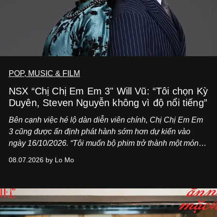
POP, MUSIC & FILM
NSX “Chị Chị Em Em 3" Will Vũ: “Tôi chọn Kỳ
Duyên, Steven Nguyễn không vì độ nổi tiếng”
Bên cạnh việc hé lộ dàn diễn viên chính,
Chị Chị Em Em
3
cũng được ấn định phát hành sớm hơn dự kiến vào
ngày 16/10/2026. “Tôi muốn bộ phim trở thành một món
quà, đồng thời thể hiện sự trân trọng và tôn vinh phụ nữ
08.07.2026 by Lo Mo
Việt Nam”, NSX Will Vũ cho biết.