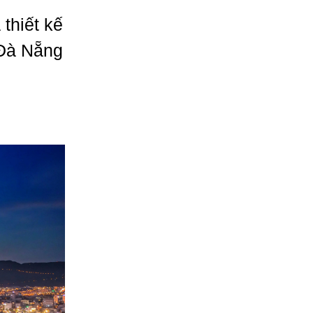
thiết kế
 Đà Nẵng