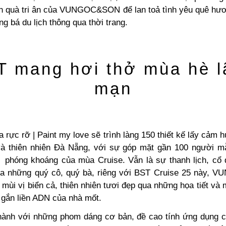
 quà tri ân của VUNGOC&SON để lan toả tình yêu quê hư
g bá du lịch thông qua thời trang.
T mang hơi thở mùa hè l
mạn
 rực rỡ | Paint my love
sẽ trình làng 150 thiết kế lấy cảm 
à thiên nhiên Đà Nẵng, với sự góp mặt gần 100 người mẫ
ế phóng khoáng của mùa Cruise. Vẫn là sự thanh lịch, cổ đ
ủa những quý cô, quý bà, riêng với BST Cruise 25 này,
mùi vị biển cả, thiên nhiên tươi đẹp qua những họa tiết và
 gắn liền ADN của nhà mốt.
hành với những phom dáng cơ bản, đề cao tính ứng dụng 