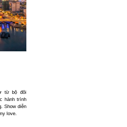
ờ từ bộ đôi
c hành trình
g. Show diễn
my love.