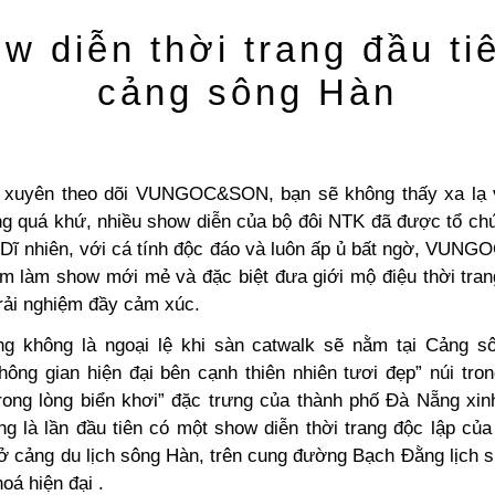
w diễn thời trang đầu ti
cảng sông Hàn
 xuyên theo dõi VUNGOC&SON, bạn sẽ không thấy xa lạ v
ng quá khứ, nhiều show diễn của bộ đôi NTK đã được tổ chứ
 Dĩ nhiên, với cá tính độc đáo và luôn ấp ủ bất ngờ, VUN
ểm làm show mới mẻ và đặc biệt đưa giới mộ điệu thời tra
trải nghiệm đầy cảm xúc.
g không là ngoại lệ khi sàn catwalk sẽ nằm tại
Cảng s
hông gian hiện đại bên cạnh thiên nhiên tươi đẹp” núi tron
ong lòng biển khơi”
đặc trưng của thành phố Đà Nẵng xin
ng là lần đầu tiên có một show diễn thời trang độc lập của
a ở cảng du lịch sông Hàn, trên cung đường Bạch Đằng lịch
oá hiện đại .