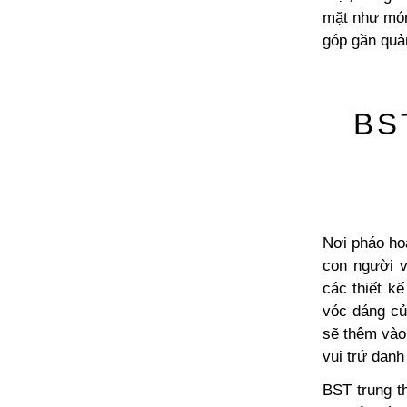
mặt như món
góp gần quản
BS
Nơi pháo hoa
con người v
các thiết k
vóc dáng c
sẽ thêm vào 
vui trứ danh
BST trung t