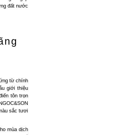
ơng đất nước
ãng
hứng từ chính
u giới thiệu
iển tôn trọn
 VUNGOC&SON
 màu sắc tươi
cho mùa dịch