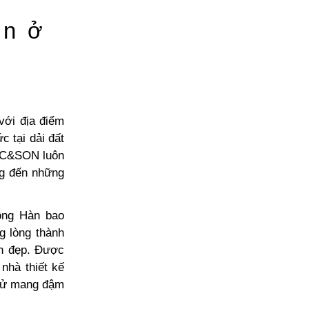
ên ở
ới địa điểm
c tại dải đất
GOC&SON luôn
ng đến những
ông Hàn
bao
g lòng thành
h đẹp.
Được
 nhà thiết kế
 sử mang đậm