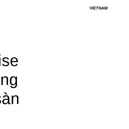
VIETNAM
se
ảng
sàn