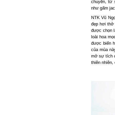
chuyển, từ 
như gấm jacq
NTK Vũ Ngọc
đẹp hơi th
được chọn l
loài hoa mọ
được biến 
của mùa này
mở sự tích 
thiên nhiên,