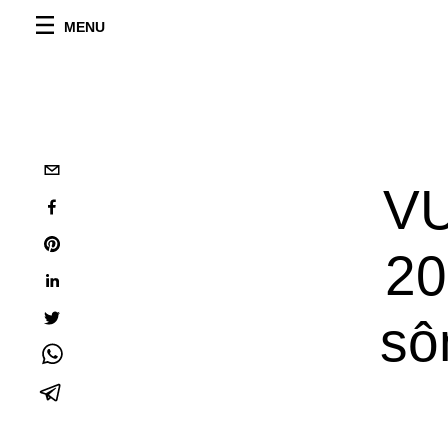
MENU
V
20
sô