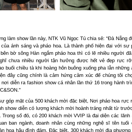
ởng làm show lần này, NTK Vũ Ngọc Tú chia sẻ: “
Đà Nẵng đ
 của ánh sáng và pháo hoa. Là thành phố hiện đại với sự p
bên bờ sông Hàn ngắm pháo hoa thì có lẽ nhiều người đã 
ghĩ chưa nhiều người tận hưởng được hết vẻ đẹp rực rỡ
ào buổi chiều tà khi hoàng hôn buông xuống pha lẫn những 
yện đây cũng chính là cảm hứng cảm xúc để chúng tôi c
nơi diễn ra fashion show cá nhân lần thứ 16 trong hành trì
C&SON."
sự góp mặt của 500 khách mời đặc biệt,
Nơi pháo hoa rực r
nh show diễn có lượng khách mời hoành tráng nhất từ trước
. Trong số đó, có 200 khách mời VVIP là đại diện các lãnh
an ban ngành, doanh nhân cùng những nghệ sĩ tên tuổi
dàn hoa hậu đình đám. Đặc biệt, 300 khách mời địa phương