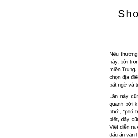
Sho
Nếu thường
này, bởi tro
miền Trung.
chọn địa đi
bất ngờ và 
Lần này cũn
quanh bởi k
phố”,
“phố tr
biết, đây cũ
Việt diễn r
dấu ấn văn h