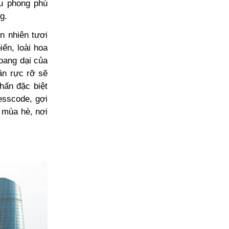
ệu phong phú
g.
n nhiên tươi
ển, loài hoa
oang dại của
ần rực rỡ sẽ
hấn đặc biệt
esscode, gợi
 mùa hè, nơi