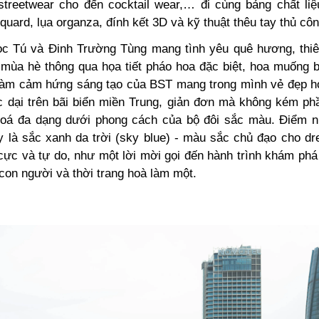
streetwear cho đến cocktail wear,… đi cùng bảng chất li
uard, lụa organza, đính kết 3D và kỹ thuật thêu tay thủ côn
 Tú và Đinh Trường Tùng mang tình yêu quê hương, thiê
ở mùa hè
thông qua họa tiết pháo hoa đặc biệt,
hoa muống bi
àm cảm hứng sáng tạo của BST mang trong mình vẻ đẹp h
c dại trên bãi biển miền Trung, giản đơn mà không kém ph
hoá đa dạng dưới phong cách của bộ đôi sắc màu.
Điểm n
 là sắc xanh da trời (sky blue) - màu sắc chủ đạo cho dr
cực và tự do, như một lời mời gọi đến hành trình khám phá
 con người và thời trang hoà làm một.