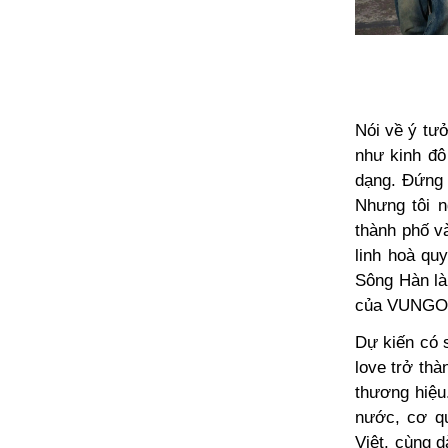
Nói về ý tư
như kinh đô
dạng. Đứng 
Nhưng tôi n
thành phố v
linh hoà qu
Sông Hàn là 
của VUNGO
Dự kiến có 
love
trở thà
thương hiệu
nước, cơ qu
Việt, cùng 