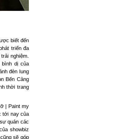
ược biết đến
hát triển đa
trải nghiệm.
 bình dị của
ánh đèn lung
họn Bến Cảng
nh thời trang
ỡ | Paint my
 tới nay của
 sự quán các
 của showbiz
 cũng sẽ góp