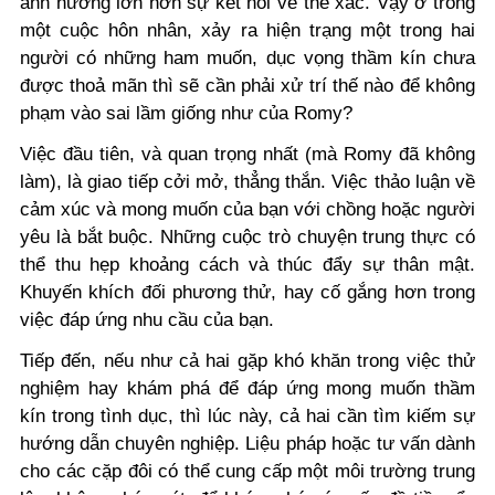
ảnh hưởng lớn hơn sự kết nối về thể xác. Vậy ở trong
một cuộc hôn nhân, xảy ra hiện trạng một trong hai
người có những ham muốn, dục vọng thầm kín chưa
được thoả mãn thì sẽ cần phải xử trí thế nào để không
phạm vào sai lầm giống như của Romy?
Việc đầu tiên, và quan trọng nhất (mà Romy đã không
làm), là giao tiếp cởi mở, thẳng thắn. Việc thảo luận về
cảm xúc và mong muốn của bạn với chồng hoặc người
yêu là bắt buộc. Những cuộc trò chuyện trung thực có
thể thu hẹp khoảng cách và thúc đẩy sự thân mật.
Khuyến khích đối phương thử, hay cố gắng hơn trong
việc đáp ứng nhu cầu của bạn.
Tiếp đến, nếu như cả hai gặp khó khăn trong việc thử
nghiệm hay khám phá để đáp ứng mong muốn thầm
kín trong tình dục, thì lúc này, cả hai cần tìm kiếm sự
hướng dẫn chuyên nghiệp. Liệu pháp hoặc tư vấn dành
cho các cặp đôi có thể cung cấp một môi trường trung