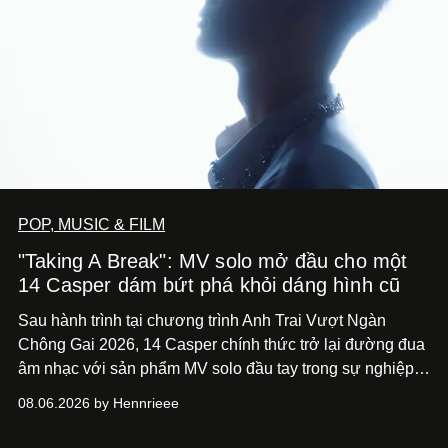
POP, MUSIC & FILM
"Taking A Break": MV solo mở đầu cho một
14 Casper dám bứt phá khỏi dáng hình cũ
Sau hành trình tại chương trình Anh Trai Vượt Ngàn
Chông Gai 2026, 14 Casper chính thức trở lại đường đua
âm nhạc với sản phẩm MV solo đầu tay trong sự nghiệp -
“Taking A Break”
. Đây không chỉ là sản phẩm đánh dấu
08.06.2026 by Hennrieee
bước chuyển mình của 14 Casper sau chương trình, mà
còn mở ra một chương mới trong hành trình nghệ thuật