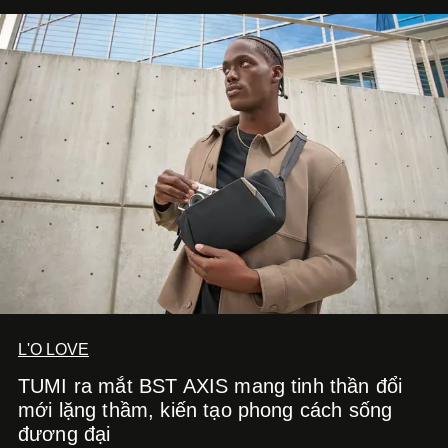
của nam nghệ sĩ khi lần đầu tiên anh trình làng một MV
solo được đầu tư toàn diện từ sáng tác, sản xuất, trình
diễn đến hình ảnh.
L'O LOVE
TUMI ra mắt BST AXIS mang tinh thần đổi
mới lặng thầm, kiến tạo phong cách sống
đương đại