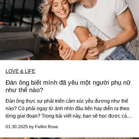
LOVE & LIFE
Đàn ông biết mình đã yêu một người phụ nữ
như thế nào?
Đàn ông thực sự phát triển cảm xúc yêu đương như thế
nào? Có phải ngay từ ánh nhìn đầu tiên hay diễn ra theo
từng giai đoạn? Trong bài viết này, bạn sẽ học được cách
nắm bắt và phân tích tâm lý khi đàn ông bắt đầu có cảm
01.30.2025 by Fellini Rose
giác yêu —từ sự hấp dẫn ban đầu đến kết nối tình cảm để
dẫn đến sự cam kết lâu dài.