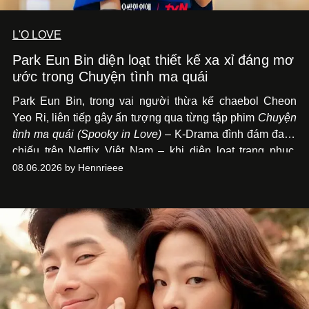
L'O LOVE
Park Eun Bin diện loạt thiết kế xa xỉ đáng mơ
ước trong Chuyện tình ma quái
Park Eun Bin, trong vai người thừa kế chaebol Cheon
Yeo Ri, liên tiếp gây ấn tượng qua từng tập phim
Chuyện
tình ma quái (Spooky in Love)
– K-Drama đình đám đang
chiếu trên Netflix Việt Nam – khi diện loạt trang phục,
đồng hồ & trang sức xa xỉ tương xứng với địa vị trên màn
08.06.2026 by Hennrieee
ảnh nhỏ: từ Hermès, LOEWE cho đến Jaeger-LeCoultre,
Chaumet, Chopard…