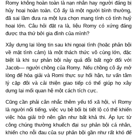
Romy không hoàn toàn là nạn nhân hay người đáng bị
hủy hoại hoàn toàn. Cô ấy là một người bình thường,
đã sai lầm đưa ra một lựa chọn mang tính có tính huỷ
hoại lớn. Câu hỏi đặt ra là, liệu Romy có xứng đáng
được tha thứ bởi gia đình của mình?
Xây dựng lại lòng tin sau khi ngoại tình (hoặc phản bội
về mặt tình cảm) là một thách thức vô cùng lớn, đặc
biệt là khi sự phản bội này quá đỗi bất ngờ đối với
Jacob— người chồng của Romy. Nếu chồng cô ấy mở
lòng để hòa giải và Romi thực sự hối hận, tư vấn tâm
lý cặp đôi và cải thiện giao tiếp có thể giúp họ xây
dựng lại mối quan hệ một cách tích cực.
Cũng cần phải cân nhắc thêm yếu tố xã hội, vì Romy
là người nổi tiếng, việc vụ bê bối bị tiết lộ có thể khiến
việc hòa giải trở nên gần như bất khả thi. Áp lực từ
công chúng thường khuếch đại sự phản bội cá nhân,
khiến cho nỗi đau của sự phản bội gần như rất khó để