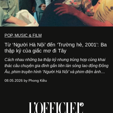
POP, MUSIC & FILM
Từ ‘Người Hà Nội’ đến ‘Trường hè, 2001’: Ba
thập kỷ của giấc mơ đi Tây
Cách nhau những ba thập kỷ nhưng trùng hợp cùng khai
thác câu chuyện gia đình gắn liền làn sóng lao động Đông
Âu, phim truyền hình ‘Người Hà Nội’ và phim điện ảnh
‘Trường hè, 2001’ trình hiện nhãn quan khác biệt về lựa
08.05.2026 by Phong Kiều
chọn một thuở thịnh hành.