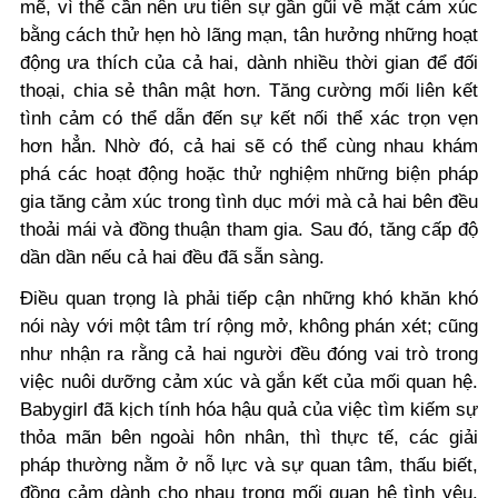
mẽ, vì thế cần nên ưu tiên sự gần gũi về mặt cảm xúc
bằng cách thử hẹn hò lãng mạn, tân hưởng những hoạt
động ưa thích của cả hai, dành nhiều thời gian để đối
thoại, chia sẻ thân mật hơn. Tăng cường mối liên kết
tình cảm có thể dẫn đến sự kết nối thể xác trọn vẹn
hơn hẳn. Nhờ đó, cả hai sẽ có thể cùng nhau khám
phá các hoạt động hoặc thử nghiệm những biện pháp
gia tăng cảm xúc trong tình dục mới mà cả hai bên đều
thoải mái và đồng thuận tham gia. Sau đó, tăng cấp độ
dần dần nếu cả hai đều đã sẵn sàng.
Điều quan trọng là phải tiếp cận những khó khăn khó
nói này với một tâm trí rộng mở, không phán xét; cũng
như nhận ra rằng cả hai người đều đóng vai trò trong
việc nuôi dưỡng cảm xúc và gắn kết của mối quan hệ.
Babygirl đã kịch tính hóa hậu quả của việc tìm kiếm sự
thỏa mãn bên ngoài hôn nhân, thì thực tế, các giải
pháp thường nằm ở nỗ lực và sự quan tâm, thấu biết,
đồng cảm dành cho nhau trong mối quan hệ tình yêu.