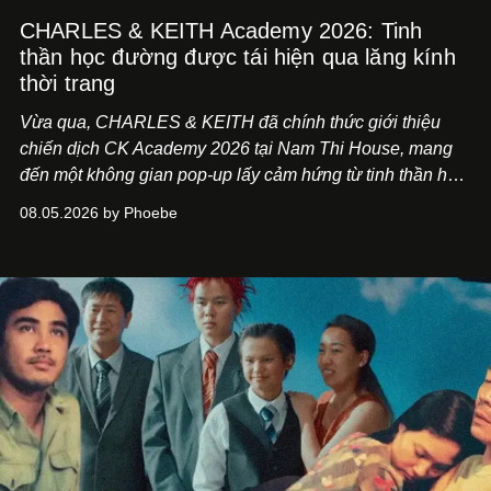
CHARLES & KEITH Academy 2026: Tinh
thần học đường được tái hiện qua lăng kính
thời trang
Vừa qua, CHARLES & KEITH đã chính thức giới thiệu
chiến dịch CK Academy 2026 tại Nam Thi House, mang
đến một không gian pop-up lấy cảm hứng từ tinh thần học
đường hiện đại, nơi thời trang, sáng tạo và phong cách
08.05.2026 by Phoebe
sống của thế hệ Gen Z giao thoa trong một trải nghiệm đa
giác quan.