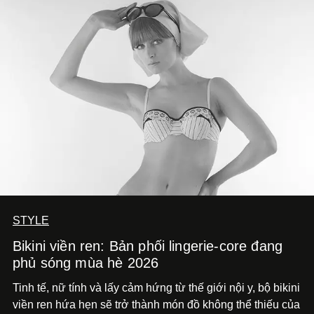
đường nét, tỷ lệ và bảng màu nối liền hai thiết kế, dù mỗi
phiên bản vẫn mang linh hồn riêng.
STYLE
Bikini viền ren: Bản phối lingerie-core đang
phủ sóng mùa hè 2026
Tinh tế, nữ tính và lấy cảm hứng từ thế giới nội y, bộ bikini
viền ren hứa hẹn sẽ trở thành món đồ không thể thiếu của