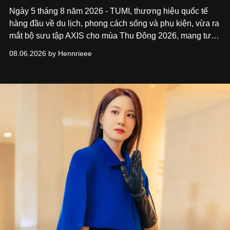
Ngày 5 tháng 8 năm 2026 - TUMI, thương hiệu quốc tế
hàng đầu về du lịch, phong cách sống và phụ kiện, vừa ra
mắt bộ sưu tập AXIS cho mùa Thu Đông 2026, mang tư
duy thiết kế tiên phong, tái định nghĩa trải nghiệm du lịch
08.06.2026 by Hennrieee
và phong cách sống hiện đại bằng thiết kế sắc nét, chuẩn
xác gắn liền với tính thẩm mỹ toàn cầu.