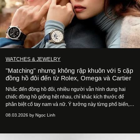
WATCHES & JEWELRY
"Matching" nhưng không rập khuôn với 5 cặp
đồng hồ đôi đến từ Rolex, Omega và Cartier
Nhắc đến đồng hồ đôi, nhiều người vẫn hình dung hai
chiếc đồng hồ giống hệt nhau, chỉ khác kích thước để
phân biệt cổ tay nam và nữ. Ý tưởng này từng phổ biến,
song cũng vô tình khiến khái niệm đồng hồ đôi trở nên
08.03.2026 by Ngọc Linh
khá rập khuôn. Nói lời tạm biết hai phiên bản nam nữ
giống nhau y đúc, các nhà chế tác hiện này không còn
mải miết tìm kiếm sự đồng nhất tuyệt đối. Họ để những