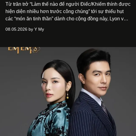
Từ trăn trở “Làm thế nào để người Điếc/Khiếm thính được
hiện diện nhiều hơn trước công chúng” tới
sự thiếu hụt
các “món ăn tinh thần” dành cho cộng đồng này, Lyon và
Phương đã quyết tâm biến ý tưởng công diễn một tác
08.05.2026 by Y My
phẩm múa đương đại thành hiện thực, mang tên Lắng
Nghe Điểm Chạm.