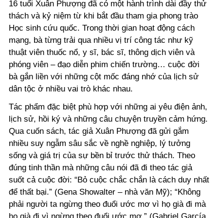
16 tuổi Xuân Phượng đã có một hành trình dài đầy thử
thách và kỷ niệm từ khi bắt đầu tham gia phong trào
Học sinh cứu quốc. Trong thời gian hoạt động cách
mạng, bà từng trải qua nhiều vị trí công tác như kỹ
thuật viên thuốc nổ, y sĩ, bác sĩ, thông dịch viên và
phóng viên – đạo diễn phim chiến trường… cuộc đời
bà gắn liền với những cột mốc đáng nhớ của lịch sử
dân tộc ở nhiều vai trò khác nhau.
Tác phẩm đặc biệt phù hợp với những ai yêu điện ảnh,
lịch sử, hồi ký và những câu chuyện truyền cảm hứng.
Qua cuốn sách, tác giả Xuân Phượng đã gửi gắm
nhiều suy ngẫm sâu sắc về nghề nghiệp, lý tưởng
sống và giá trị của sự bền bỉ trước thử thách. Theo
đúng tinh thần mà những câu nói đã đi theo tác giả
suốt cả cuộc đời: “Bỏ cuộc chắc chắn là cách duy nhất
để thất bại.” (Gena Showalter – nhà văn Mỹ); “Không
phải người ta ngừng theo đuổi ước mơ vì họ già đi mà
họ già đi vì ngừng theo đuổi ước mơ.” (Gabriel García