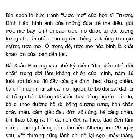
Bìa sách là bức tranh “Ước mơ” của họa sĩ Trương
Đình Hào, hình ảnh của những đứa trẻ thả diều, gửi
ước mơ bay lên trời cao, ước mơ được tự do, tượng
trưng cho lời nhắn con người chúng ta không bao giờ
ngừng ước mơ. Ở trong đó, ước mơ hòa bình là khát
khao lớn của toàn dân tộc.
Bà Xuân Phượng vẫn nhớ kỷ niệm “đau đớn nhớ đời
nhất” trong đời làm kháng chiến của mình, năm 16
tuổi, rời bỏ sự đủ đầy của gia đình theo kháng chiến,
bà chỉ muốn như tất cả mọi người, từ bỏ đôi sandal rồi
đi bằng chân không để xuôi theo dòng người. Từ đó,
bà đi theo đường bộ rồi băng đường rừng, bàn chân
chảy máu, cảm giác đau đớn vô cùng, bà băng chân,
khi tháo băng ra thì da non đứt ra theo, đau đớn lắm
chứ… những trải nghiệm đầu tiên. Nhưng hơn 20 ngày
sau, vết thương cũng lành chỉ để lại sẹo, mấy tháng