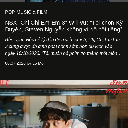
POP, MUSIC & FILM
NSX “Chị Chị Em Em 3" Will Vũ: “Tôi chọn Kỳ
Duyên, Steven Nguyễn không vì độ nổi tiếng”
Bên cạnh việc hé lộ dàn diễn viên chính,
Chị Chị Em Em
3
cũng được ấn định phát hành sớm hơn dự kiến vào
ngày 16/10/2026. “Tôi muốn bộ phim trở thành một món
quà, đồng thời thể hiện sự trân trọng và tôn vinh phụ nữ
08.07.2026 by Lo Mo
Việt Nam”, NSX Will Vũ cho biết.