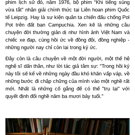
phim lịch sử đó, năm 1976, bộ phim “Khi tiếng súng
vừa tắt” nhận giải chính thức tại Liên hoan phim Quốc
tế Leipzig. Hay là sự kiện quân ta chiến đấu chống Pol
Pot trên đất bạn Campuchia. Xen kẽ là những câu
chuyện đời thường giản dị như hình ảnh Việt Nam và
chiếc xe đạp, cùng hồi ức về đồng đội, đồng nghiệp -
những người nay chỉ còn lại trong ký ức.
Đây còn là câu chuyện về một đời người, một thế hệ
nghệ sĩ dấn thân, như lời tác giả tâm sự: “Trong hồi ký
này tôi sẽ kể về những ngày đầu khó khăn vấp váp, về
những bước đi chập chững của mình vào một nghề rất
mới. Nhất là những cố gắng để có thể "trụ lại" với
quyết định đổi nghề năm ba mươi bảy tuổi."