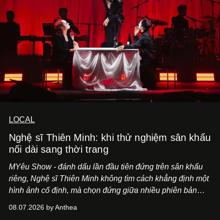
LOCAL
Nghệ sĩ Thiên Minh: khi thử nghiệm sân khấu
nối dài sang thời trang
MYêu Show - đánh dấu lần đầu tiên đứng trên sân khấu
riêng, Nghệ sĩ Thiên Minh không tìm cách khẳng định một
hình ảnh cố định, mà chọn đứng giữa nhiều phiên bản
của bản thân và tinh thần thử nghiệm ấy đã dẫn anh đến
08.07.2026 by Anthea
một bộ suit lụa - như một cách "take the risk" khác, ngoài