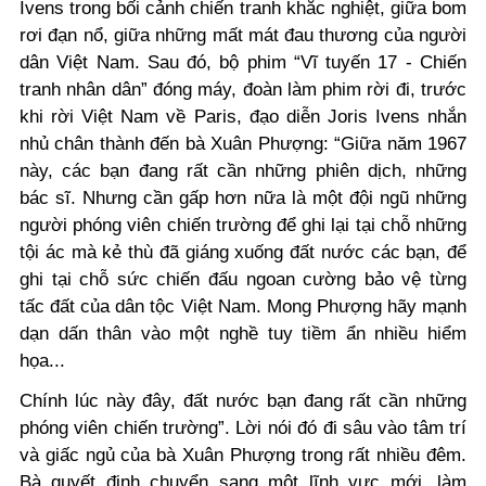
Ivens trong bối cảnh chiến tranh khắc nghiệt, giữa bom
rơi đạn nổ, giữa những mất mát đau thương của người
dân Việt Nam. Sau đó, bộ phim “Vĩ tuyến 17 - Chiến
tranh nhân dân” đóng máy, đoàn làm phim rời đi, trước
khi rời Việt Nam về Paris, đạo diễn Joris Ivens nhắn
nhủ chân thành đến bà Xuân Phượng:
“Giữa năm 1967
này, các bạn đang rất cần những phiên dịch, những
bác sĩ. Nhưng cần gấp hơn nữa là một đội ngũ những
người phóng viên chiến trường để ghi lại tại chỗ những
tội ác mà kẻ thù đã giáng xuống đất nước các bạn, để
ghi tại chỗ sức chiến đấu ngoan cường bảo vệ từng
tấc đất của dân tộc Việt Nam. Mong Phượng hãy mạnh
dạn dấn thân vào một nghề tuy tiềm ẩn nhiều hiểm
họa...
Chính lúc này đây, đất nước bạn đang rất cần những
phóng viên chiến trường”.
Lời nói đó đi sâu vào tâm trí
và giấc ngủ của bà Xuân Phượng trong rất nhiều đêm.
Bà quyết định chuyển sang một lĩnh vực mới, làm