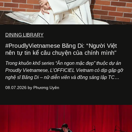
DINING LIBRARY
#ProudlyVietnamese Băng Di: “Người Việt
nên tự tin kể câu chuyện của chính mình"
Trong khuôn khổ series “Ăn ngon mặc đẹp” thuộc dự án
Proudly Vietnamese, L’OFFICIEL Vietnam có dịp gặp gỡ
nghệ sĩ Băng Di – nữ diễn viên và đồng sáng lập TC
ASIA, đơn vị đứng sau các thương hiệu BÀ BAR, MOTLY
08.07.2026 by Phương Uyên
Kitchen Bar và SALEM tại TP.HCM.