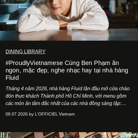
DINING LIBRARY
#ProudlyVietnamese Cùng Ben Phạm ăn
ngon, mặc đẹp, nghe nhạc hay tại nhà hàng
Fluid
Tháng 4 năm 2026, nhà hàng Fluid lần đầu mở cửa chào
đón thực khách Thành phố Hồ Chí Minh, với menu gồm
các món ăn tâm đắc nhất của các nhà đồng sáng lập:
Giám đốc sáng tạo Ben Phạm và chef Thạch Tạ. Những
08.07.2026 by L'OFFICIEL Vietnam
món ăn đa dạng từ Á đến Âu nhanh chóng được yêu thích
nhờ cảm giác ngon miệng, thoải mái và cả khả năng
mang đến niềm vui cho thực khách.