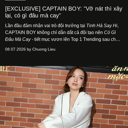
[EXCLUSIVE] CAPTAIN BOY: "Vỡ nát thì xây
lại, có gì đâu mà cay"
Lần đầu đảm nhận vai trò đội trưởng tại
Tinh Hà Say Hi
,
CAPTAIN BOY không chỉ dẫn dắt cả đội tạo nên
Có Gì
Đâu Mà Cay
- tiết mục vươn lên Top 1 Trending sau chưa
đầy 24 giờ đồng hồ - mà còn học cách buông bớt cái tôi
08.07.2026 by Chuong Lieu
để lắng nghe, kết nối và tin tưởng đồng đội. Với nam
nghệ sĩ, đó cũng là bước chuyển quan trọng trên hành
trình trở thành một producer thực thụ.