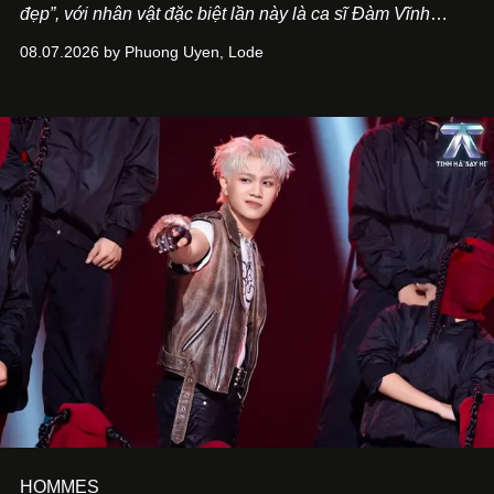
đẹp”, với nhân vật đặc biệt lần này là ca sĩ Đàm Vĩnh
Hưng. Đầu năm 2026, anh chính thức khai trương Tiệm
08.07.2026 by Phuong Uyen, Lode
Cà Phê Cà Pháo mang dấu ấn Indochine hoài niệm, thu
hút nhiều thực khách ghé thăm.
HOMMES