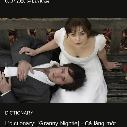
08.07.2026 by Lan Khuê
nói về cái mới, về xu hướng tiếp theo, về những điều
đáng để trải nghiệm trước khi chúng trở nên lỗi thời.
DICTIONARY
L'dictionary: [Granny Nightie] - Cả làng mốt