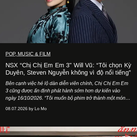
POP, MUSIC & FILM
NSX “Chị Chị Em Em 3" Will Vũ: “Tôi chọn Kỳ
Duyên, Steven Nguyễn không vì độ nổi tiếng”
Bên cạnh việc hé lộ dàn diễn viên chính,
Chị Chị Em Em
3
cũng được ấn định phát hành sớm hơn dự kiến vào
ngày 16/10/2026. “Tôi muốn bộ phim trở thành một món
quà, đồng thời thể hiện sự trân trọng và tôn vinh phụ nữ
08.07.2026 by Lo Mo
Việt Nam”, NSX Will Vũ cho biết.