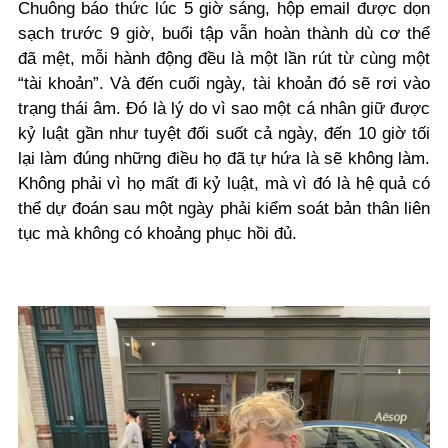
Chuông báo thức lúc 5 giờ sáng, hộp email được dọn
sạch trước 9 giờ, buổi tập vẫn hoàn thành dù cơ thể
đã mệt, mỗi hành động đều là một lần rút từ cùng một
“tài khoản”. Và đến cuối ngày, tài khoản đó sẽ rơi vào
trạng thái âm. Đó là lý do vì sao một cá nhân giữ được
kỷ luật gần như tuyệt đối suốt cả ngày, đến 10 giờ tối
lại làm đúng những điều họ đã tự hứa là sẽ không làm.
Không phải vì họ mất đi kỷ luật, mà vì đó là hệ quả có
thể dự đoán sau một ngày phải kiểm soát bản thân liên
tục mà không có khoảng phục hồi đủ.