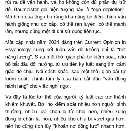
rút ra để vận hành, và họ không còn đủ phần dự trữ
đó. Baumeister gọi hiện tượng này là “ego depletion”.
Mô hình của ông cho rằng khả năng tự điều chỉnh vận
hành giống như cơ bắp, có thể rèn luyện, có thể mạnh
lên, nhưng cũng mệt đi khi sử dụng liên tục.
Một cập nhật năm 2024 đăng trên
Current Opinion in
Psychology
cũng kết luận vấn đề không chỉ là “hết
năng lượng”. S au một thời gian phải tự kiểm soát, não
bộ bắt đầu đổi hướng, từ ưu tiên kỷ luật sang tìm cảm
giác dễ chịu. Nói cách khác, sau một thời gian dài tự
kiểm soát, chính tâm lý của bạn bắt đầu “vận động
hành lang” cho việc nghỉ ngơi.
Và đây là lúc lợi thế của người kỷ luật cao trở thành
khiếm khuyết. Bởi họ kiểm soát nhiều hơn người bình
thường, nhiều lựa chọn bị từ chối hơn, nhiều xung
động bị chặn lại hơn, nhiều khó chịu bị vượt qua hơn,
nên họ cũng tích lũy “khoản nợ động lực” nhanh hơn.