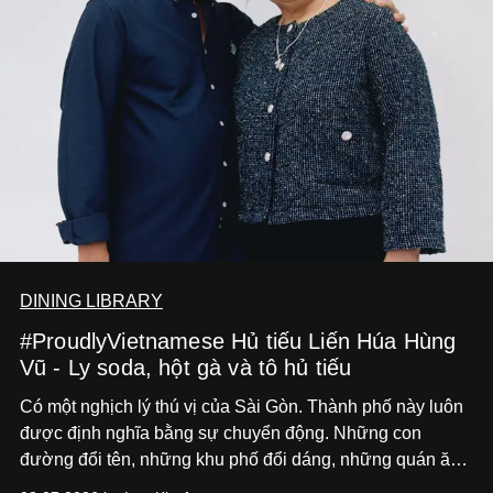
DINING LIBRARY
#ProudlyVietnamese Hủ tiếu Liến Húa Hùng
Vũ - Ly soda, hột gà và tô hủ tiếu
Có một nghịch lý thú vị của Sài Gòn. Thành phố này luôn
được định nghĩa bằng sự chuyển động. Những con
đường đổi tên, những khu phố đổi dáng, những quán ăn
mở ra rồi biến mất chỉ sau vài mùa mưa. Người ta luôn