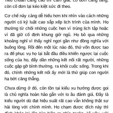
Tiêu chuẩn càng cao thì cảm giác cô đơn càng tăng,
còn cô đơn lại kéo kiệt sức đi theo.
Cơ chế này càng dễ hiểu hơn khi nhìn vào cách những
người có kỷ luật cao sắp xếp lịch trình của mình. Họ
thường từ chối những cuộc hẹn vì trùng lịch tập hoặc
vì đã giữ cố định khung giờ ngủ. Họ bỏ qua những
khoảng nghỉ vì thấy nghỉ ngơi gần như đồng nghĩa với
buông lỏng. Rồi đến một lúc nào đó, thứ vốn được tạo
ra để phục vụ họ lại bắt đầu điều khiển ngược lại cuộc
sống của họ, đẩy dần những kết nối rất người, những
cuộc gặp gỡ bình thường, ra khỏi cuộc sống. Trong khi
đó, chính những kết nối ấy mới là thứ giúp con người
hạ bớt căng thẳng.
Chưa dừng ở đó, còn tồn tại kiểu xu hướng được gọi
là chủ nghĩa hoàn hảo gắn với lo âu đánh giá. Đây là
kiểu người dù đạt hiệu suất rất cao vẫn không thật sự
hài lòng với chính mình. Họ chạm được đích này thì