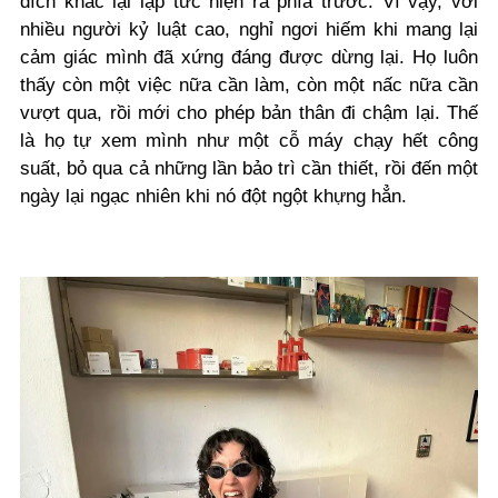
đích khác lại lập tức hiện ra phía trước. Vì vậy, với
nhiều người kỷ luật cao, nghỉ ngơi hiếm khi mang lại
cảm giác mình đã xứng đáng được dừng lại. Họ luôn
thấy còn một việc nữa cần làm, còn một nấc nữa cần
vượt qua, rồi mới cho phép bản thân đi chậm lại. Thế
là họ tự xem mình như một cỗ máy chạy hết công
suất, bỏ qua cả những lần bảo trì cần thiết, rồi đến một
ngày lại ngạc nhiên khi nó đột ngột khựng hẳn.