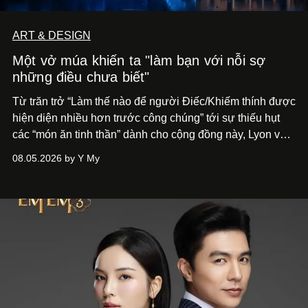
ART & DESIGN
Một vở múa khiến ta "làm bạn với nỗi sợ
những điều chưa biết"
Từ trăn trở “Làm thế nào để người Điếc/Khiếm thính được
hiện diện nhiều hơn trước công chúng” tới
sự thiếu hụt
các “món ăn tinh thần” dành cho cộng đồng này, Lyon và
Phương đã quyết tâm biến ý tưởng công diễn một tác
08.05.2026 by Y My
phẩm múa đương đại thành hiện thực, mang tên Lắng
Nghe Điểm Chạm.