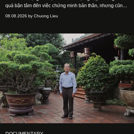
quá bận tâm đến việc chứng minh bản thân, nhưng cũng
chưa bao giờ thôi khao khát được làm nghề. Từ hai bộ
08.08.2026 by Chuong Lieu
phim điện ảnh trong nửa đầu 2026 đến hành trình trở lại
với
Running Man Vietnam
, nam diễn viên nhìn công việc
bằng một tâm thế điềm tĩnh hơn. Anh tiếp tục học hỏi, trau
dồi và chờ đợi những vai diễn đủ sức đưa mình đến
những vùng đất mới. Ở tuổi ngoài 30, điều anh theo đuổi
không phải những đích đến quá lớn, mà là khả năng luôn
tiến về phía trước.
DOCUMENTARY