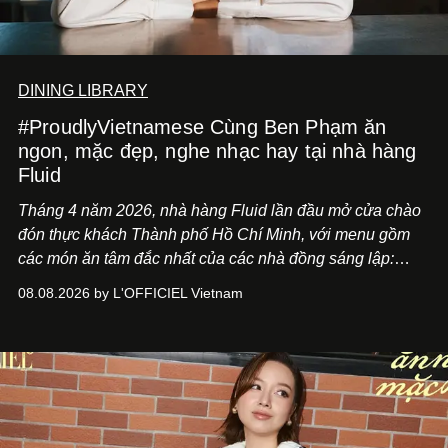
DINING LIBRARY
#ProudlyVietnamese Cùng Ben Phạm ăn
ngon, mặc đẹp, nghe nhạc hay tại nhà hàng
Fluid
Tháng 4 năm 2026, nhà hàng Fluid lần đầu mở cửa chào
đón thực khách Thành phố Hồ Chí Minh, với menu gồm
các món ăn tâm đắc nhất của các nhà đồng sáng lập:
Giám đốc sáng tạo Ben Phạm và chef Thạch Tạ. Những
08.08.2026 by L'OFFICIEL Vietnam
món ăn đa dạng từ Á đến Âu nhanh chóng được yêu thích
nhờ cảm giác ngon miệng, thoải mái và cả khả năng
mang đến niềm vui cho thực khách.