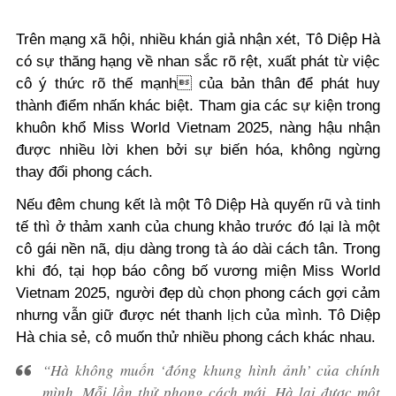
Trên mạng xã hội, nhiều khán giả nhận xét, Tô Diệp Hà
có sự thăng hạng về nhan sắc rõ rệt, xuất phát từ việc
cô ý thức rõ
thế mạnh của bản thân để phát huy
thành điểm nhấn khác biệt. Tham gia các sự kiện trong
khuôn khổ Miss World Vietnam 2025, nàng hậu nhận
được nhiều lời khen bởi sự biến hóa, không ngừng
thay đổi phong cách.
Nếu đêm chung kết là một Tô Diệp Hà quyến rũ và tinh
tế thì ở thảm xanh của chung khảo trước đó lại là một
cô gái nền nã, dịu dàng trong tà áo dài cách tân. Trong
khi đó, tại họp báo công bố vương miện Miss World
Vietnam 2025, người đẹp dù chọn phong cách gợi cảm
nhưng vẫn giữ được nét thanh lịch của mình.
Tô Diệp
Hà chia sẻ, cô muốn thử nhiều phong cách khác nhau.
“Hà không muốn ‘đóng khung hình ảnh’ của chính
mình. Mỗi lần thử phong cách mới, Hà lại được một