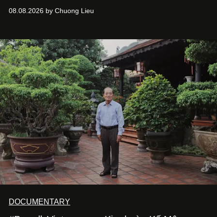
chưa bao giờ thôi khao khát được làm nghề. Từ hai bộ
08.08.2026 by Chuong Lieu
phim điện ảnh trong nửa đầu 2026 đến hành trình trở lại
với
Running Man Vietnam
, nam diễn viên nhìn công việc
bằng một tâm thế điềm tĩnh hơn. Anh tiếp tục học hỏi, trau
dồi và chờ đợi những vai diễn đủ sức đưa mình đến
những vùng đất mới. Ở tuổi ngoài 30, điều anh theo đuổi
không phải những đích đến quá lớn, mà là khả năng luôn
tiến về phía trước.
DOCUMENTARY