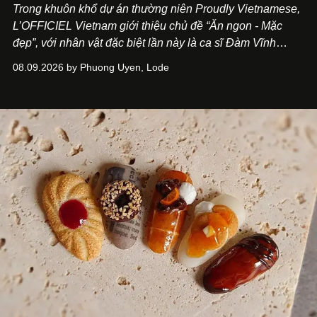
Trong khuôn khổ dự án thường niên Proudly Vietnamese,
L’OFFICIEL Vietnam giới thiệu chủ đề “Ăn ngon - Mặc
đẹp”, với nhân vật đặc biệt lần này là ca sĩ Đàm Vĩnh
Hưng. Đầu năm 2026, anh chính thức khai trương Tiệm
08.09.2026 by Phuong Uyen, Lode
Cà Phê Cà Pháo mang dấu ấn Indochine hoài niệm, thu
hút nhiều thực khách ghé thăm.