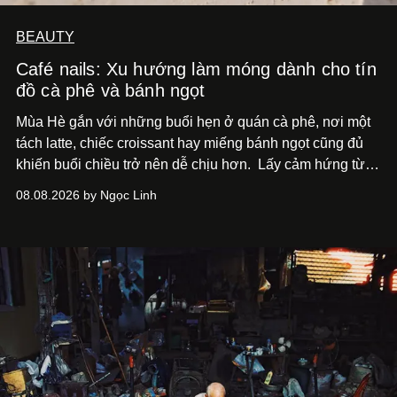
BEAUTY
Café nails: Xu hướng làm móng dành cho tín
đồ cà phê và bánh ngọt
Mùa Hè gắn với những buổi hẹn ở quán cà phê, nơi một
tách latte, chiếc croissant hay miếng bánh ngọt cũng đủ
khiến buổi chiều trở nên dễ chịu hơn.
Lấy cảm hứng từ
cà phê, bánh nướng và các món tráng miệng, café nails
08.08.2026 by Ngọc Linh
sử dụng bảng màu nâu sữa, kem, trắng ngà cùng những
chi tiết đắp nổi để tái hiện không gian quen thuộc của
quán cà phê. Dưới đây là những mẫu nail được yêu thích
nhất của xu hướng này.