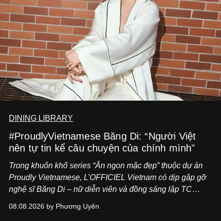
DINING LIBRARY
#ProudlyVietnamese Băng Di: “Người Việt
nên tự tin kể câu chuyện của chính mình"
Trong khuôn khổ series “Ăn ngon mặc đẹp” thuộc dự án
Proudly Vietnamese, L’OFFICIEL Vietnam có dịp gặp gỡ
nghệ sĩ Băng Di – nữ diễn viên và đồng sáng lập TC
ASIA, đơn vị đứng sau các thương hiệu BÀ BAR, MOTLY
08.08.2026 by Phương Uyên
Kitchen Bar và SALEM tại TP.HCM.