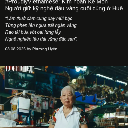
#ProudlyVietnamese: Kim hoàn Kế Môn -
Người giữ kỹ nghệ đậu vàng cuối cùng ở Huế
“Lắm thuở cầm cung day mũi bạc
Từng phen lên ngựa trải ngàn vàng
Rao tài bủa vớt oai lừng lẫy
Nghề nghiệp lâu dài vững đặc san”.
08.08.2026 by Phương Uyên