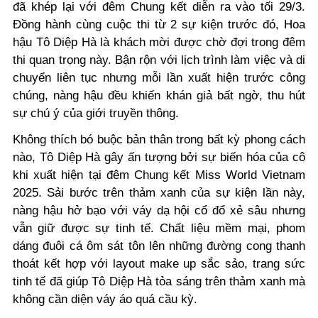
đã khép lại với đêm Chung kết diễn ra vào tối 29/3.
Đồng hành cùng cuộc thi từ 2 sự kiện trước đó, Hoa
hậu Tô Diệp Hà là khách mời được chờ đợi trong đêm
thi quan trọng này. Bận rộn với lịch trình làm việc và di
chuyển liên tục nhưng mỗi lần xuất hiện trước công
chúng, nàng hậu đều khiến khán giả bất ngờ, thu hút
sự chú ý của giới truyền thông.
Không thích bó buộc bản thân trong bất kỳ phong cách
nào, Tô Diệp Hà gây ấn tượng bởi sự biến hóa của cô
khi xuất hiện tại đêm Chung kết Miss World Vietnam
2025. Sải bước trên thảm xanh của sự kiện lần này,
nàng hậu hở bạo với váy dạ hội cổ đổ xẻ sâu nhưng
vẫn giữ được sự tinh tế. Chất liệu mềm mại, phom
dáng đuôi cá ôm sát tôn lên những đường cong thanh
thoát kết hợp với layout make up sắc sảo, trang sức
tinh tế đã giúp Tô Diệp Hà tỏa sáng trên thảm xanh mà
không cần diện váy áo quá cầu kỳ.