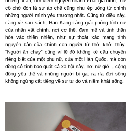
những ủi an, tìm kiếm nguyên nhân từ đại gia đình, thứ
cô chờ đón là sự áp chế cũng như ép uổng từ chính
những người mình yêu thương nhất. Cũng từ điều này,
càng về sau sách, Han Kang càng giải phóng tính nữ
của nhân vật chính, nơi cơ thể, đam mê và tinh thần
hòa vào thiên nhiên, như sự thoát xác mang tính
nguyên bản của chính con người từ thời khởi thủy.
“Người ăn chay” cũng vì lẽ đó không kể câu chuyện
riêng biệt của một phụ nữ, của một Hàn Quốc, mà còn
đồng có tính bao quát cả xã hội này, nơi nữ giới , cộng
đồng yếu thế và những người bị gạt ra rìa đời sống
không ngừng cất tiếng về sự tự do và niềm khát sống.