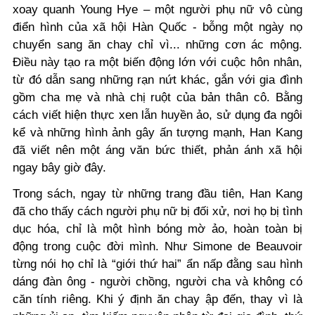
xoay quanh Young Hye – một người phụ nữ vô cùng
điển hình của xã hội Hàn Quốc - bỗng một ngày nọ
chuyển sang ăn chay chỉ vì... những cơn ác mộng.
Điều này tạo ra một biến động lớn với cuộc hôn nhân,
từ đó dẫn sang những rạn nứt khác, gắn với gia đình
gồm cha mẹ và nhà chị ruột của bản thân cô. Bằng
cách viết hiện thực xen lẫn huyền ảo, sử dụng đa ngôi
kể và những hình ảnh gây ấn tượng mạnh, Han Kang
đã viết nên một áng văn bức thiết, phản ánh xã hội
ngay bây giờ đây.
Trong sách, ngay từ những trang đầu tiên, Han Kang
đã cho thấy cách người phụ nữ bị đối xử, nơi họ bị tình
dục hóa, chỉ là một hình bóng mờ ảo, hoàn toàn bị
động trong cuộc đời mình. Như Simone de Beauvoir
từng nói họ chỉ là “giới thứ hai” ẩn nấp đằng sau hình
dáng đàn ông - người chồng, người cha và không có
căn tính riêng. Khi ý định ăn chay ập đến, thay vì là