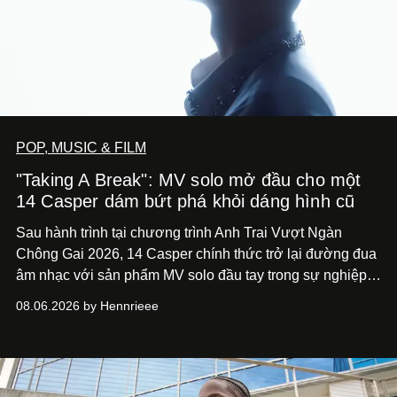
POP, MUSIC & FILM
"Taking A Break": MV solo mở đầu cho một
14 Casper dám bứt phá khỏi dáng hình cũ
Sau hành trình tại chương trình Anh Trai Vượt Ngàn
Chông Gai 2026, 14 Casper chính thức trở lại đường đua
âm nhạc với sản phẩm MV solo đầu tay trong sự nghiệp -
“Taking A Break”
. Đây không chỉ là sản phẩm đánh dấu
08.06.2026 by Hennrieee
bước chuyển mình của 14 Casper sau chương trình, mà
còn mở ra một chương mới trong hành trình nghệ thuật
của nam nghệ sĩ khi lần đầu tiên anh trình làng một MV
solo được đầu tư toàn diện từ sáng tác, sản xuất, trình