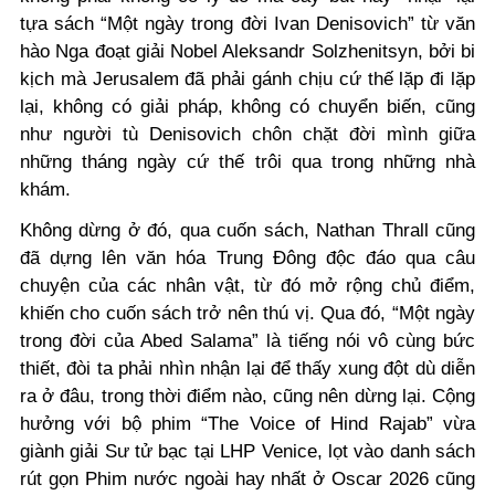
tựa sách “Một ngày trong đời Ivan Denisovich” từ văn
hào Nga đoạt giải Nobel Aleksandr Solzhenitsyn, bởi bi
kịch mà Jerusalem đã phải gánh chịu cứ thế lặp đi lặp
lại, không có giải pháp, không có chuyển biến, cũng
như người tù Denisovich chôn chặt đời mình giữa
những tháng ngày cứ thế trôi qua trong những nhà
khám.
Không dừng ở đó, qua cuốn sách, Nathan Thrall cũng
đã dựng lên văn hóa Trung Đông độc đáo qua câu
chuyện của các nhân vật, từ đó mở rộng chủ điểm,
khiến cho cuốn sách trở nên thú vị. Qua đó, “Một ngày
trong đời của Abed Salama” là tiếng nói vô cùng bức
thiết, đòi ta phải nhìn nhận lại để thấy xung đột dù diễn
ra ở đâu, trong thời điểm nào, cũng nên dừng lại. Cộng
hưởng với bộ phim “The Voice of Hind Rajab” vừa
giành giải Sư tử bạc tại LHP Venice, lọt vào danh sách
rút gọn Phim nước ngoài hay nhất ở Oscar 2026 cũng