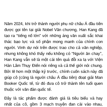
Năm 2024, khi trở thành người phụ nữ châu Á đầu tiên
được gọi tên tại giải Nobel Văn chương, Han Kang đã
tạo ra “tiếng nổ lớn” với những áng văn xuất sắc khai
thác bạo lực và số phận mong manh của chính con
người. Vinh dự nói trên được trao cho cả văn nghiệp,
nhưng không khó thấy nếu không có “Người ăn chay”,
Han Kang vẫn sẽ là một cái tên quá đỗi xa lạ với Viện
Hàn Lâm Thụy Điển nói riêng và cả thế giới nói chung.
Bởi lẽ hơn một thập kỷ trước, chính cuốn sách này đã
giúp cô (cũng là người châu Á đầu tiên) đoạt giải Man
Booker Quốc tế, từ đó đưa cô trở thành tên tuổi quen
thuộc với văn đàn quốc tế.
Đây là tác phẩm được đánh giá là tiêu biểu và hay
nhất của cô, gồm 3 mạch truyện đan cài vào nhau,