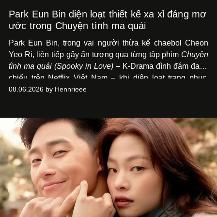
Park Eun Bin diện loạt thiết kế xa xỉ đáng mơ
ước trong Chuyện tình ma quái
Park Eun Bin, trong vai người thừa kế chaebol Cheon
Yeo Ri, liên tiếp gây ấn tượng qua từng tập phim
Chuyện
tình ma quái (Spooky in Love)
– K-Drama đình đám đang
chiếu trên Netflix Việt Nam – khi diện loạt trang phục,
đồng hồ & trang sức xa xỉ tương xứng với địa vị trên màn
08.06.2026 by Hennrieee
ảnh nhỏ: từ Hermès, LOEWE cho đến Jaeger-LeCoultre,
Chaumet, Chopard…