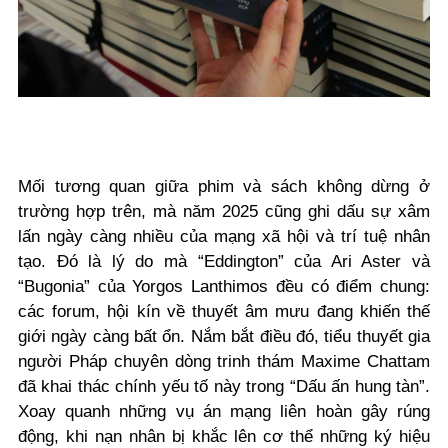
Mối tương quan giữa phim và sách không dừng ở
trường hợp trên, mà năm 2025 cũng ghi dấu sự xâm
lấn ngày càng nhiều của mạng xã hội và trí tuệ nhân
tạo. Đó là lý do mà “Eddington” của Ari Aster và
“Bugonia” của Yorgos Lanthimos đều có điểm chung:
các forum, hội kín về thuyết âm mưu đang khiến thế
giới ngày càng bất ổn. Nắm bắt điều đó, tiểu thuyết gia
người Pháp chuyên dòng trinh thám Maxime Chattam
đã khai thác chính yếu tố này trong “Dấu ấn hung tàn”.
Xoay quanh những vụ án mạng liên hoàn gây rúng
động, khi nạn nhân bị khắc lên cơ thể những ký hiệu