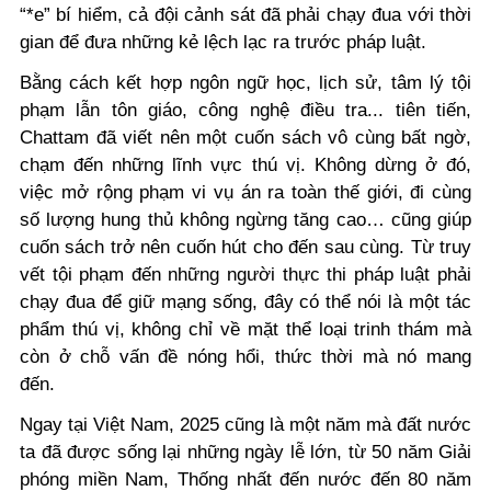
“*e” bí hiểm, cả đội cảnh sát đã phải chạy đua với thời
gian để đưa những kẻ lệch lạc ra trước pháp luật.
Bằng cách kết hợp ngôn ngữ học, lịch sử, tâm lý tội
phạm lẫn tôn giáo, công nghệ điều tra... tiên tiến,
Chattam đã viết nên một cuốn sách vô cùng bất ngờ,
chạm đến những lĩnh vực thú vị. Không dừng ở đó,
việc mở rộng phạm vi vụ án ra toàn thế giới, đi cùng
số lượng hung thủ không ngừng tăng cao… cũng giúp
cuốn sách trở nên cuốn hút cho đến sau cùng. Từ truy
vết tội phạm đến những người thực thi pháp luật phải
chạy đua để giữ mạng sống, đây có thể nói là một tác
phẩm thú vị, không chỉ về mặt thể loại trinh thám mà
còn ở chỗ vấn đề nóng hổi, thức thời mà nó mang
đến.
Ngay tại Việt Nam, 2025 cũng là một năm mà đất nước
ta đã được sống lại những ngày lễ lớn, từ 50 năm Giải
phóng miền Nam, Thống nhất đến nước đến 80 năm