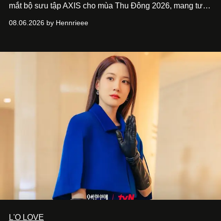
mắt bộ sưu tập AXIS cho mùa Thu Đông 2026, mang tư
duy thiết kế tiên phong, tái định nghĩa trải nghiệm du lịch
08.06.2026 by Hennrieee
và phong cách sống hiện đại bằng thiết kế sắc nét, chuẩn
xác gắn liền với tính thẩm mỹ toàn cầu.
L'O LOVE