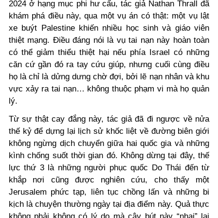
2024 ở hạng mục phi hư cấu, tác giả Nathan Thrall đã
khám phá điều này, qua một vụ án có thật: một vụ lật
xe buýt Palestine khiến nhiều học sinh và giáo viên
thiệt mạng. Điều đáng nói là vụ tai nạn này hoàn toàn
có thể giảm thiểu thiệt hại nếu phía Israel có những
căn cứ gần đó ra tay cứu giúp, nhưng cuối cùng điều
họ là chỉ là dửng dưng chờ đợi, bởi lẽ nạn nhân và khu
vực xảy ra tai nạn… không thuộc phạm vi mà họ quản
lý.
Từ sự thật cay đắng này, tác giả đã đi ngược về nửa
thế kỷ để dựng lại lịch sử khốc liệt về đường biên giới
không ngừng dịch chuyển giữa hai quốc gia và những
kình chống suốt thời gian đó. Không dừng tại đây, thế
lực thứ 3 là những người phục quốc Do Thái đến từ
khắp nơi cũng được nghiên cứu, cho thấy một
Jerusalem phức tạp, liên tục chồng lấn và những bi
kịch là chuyện thường ngày tại địa điểm này. Quả thực
không phải không có lý do mà cây bút này “nhại” lại