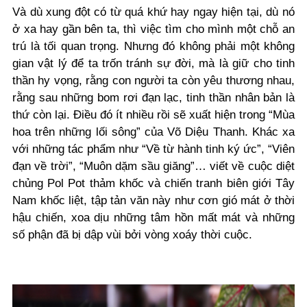
Và dù xung đột có từ quá khứ hay ngay hiện tại, dù nó
ở xa hay gần bên ta, thì việc tìm cho mình một chỗ an
trú là tối quan trọng. Nhưng đó không phải một không
gian vật lý để ta trốn tránh sự đời, mà là giữ cho tinh
thần hy vọng, rằng con người ta còn yêu thương nhau,
rằng sau những bom rơi đạn lạc, tinh thần nhân bản là
thứ còn lại. Điều đó ít nhiều rồi sẽ xuất hiện trong “Mùa
hoa trên những lối sông” của Võ Diệu Thanh. Khác xa
với những tác phẩm như “Về từ hành tinh ký ức”, “Viên
đạn về trời”, “Muôn dặm sầu giăng”… viết về cuộc diệt
chủng Pol Pot thảm khốc và chiến tranh biên giới Tây
Nam khốc liệt, tập tản văn này như cơn gió mát ở thời
hậu chiến, xoa dịu những tâm hồn mất mát và những
số phận đã bị dập vùi bởi vòng xoáy thời cuộc.