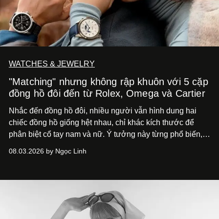
WATCHES & JEWELRY
"Matching" nhưng không rập khuôn với 5 cặp
đồng hồ đôi đến từ Rolex, Omega và Cartier
Nhắc đến đồng hồ đôi, nhiều người vẫn hình dung hai
chiếc đồng hồ giống hệt nhau, chỉ khác kích thước để
phân biệt cổ tay nam và nữ. Ý tưởng này từng phổ biến,
song cũng vô tình khiến khái niệm đồng hồ đôi trở nên
08.03.2026 by Ngọc Linh
khá rập khuôn. Nói lời tạm biết hai phiên bản nam nữ
giống nhau y đúc, các nhà chế tác hiện này không còn
mải miết tìm kiếm sự đồng nhất tuyệt đối. Họ để những
đường nét, tỷ lệ và bảng màu nối liền hai thiết kế, dù mỗi
phiên bản vẫn mang linh hồn riêng.