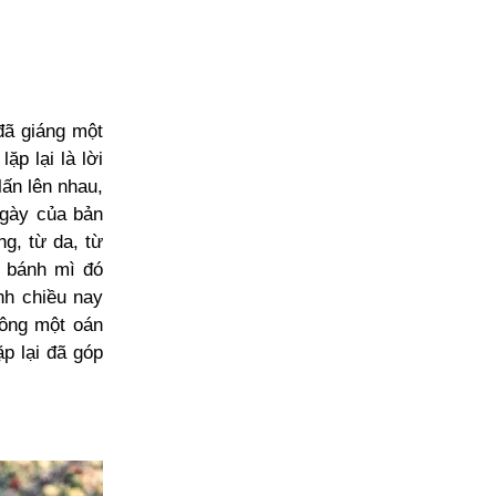
đã giáng một
ặp lại là lời
ấn lên nhau,
ngày của bản
g, từ da, từ
c bánh mì đó
nh chiều nay
hông một oán
ặp lại đã góp