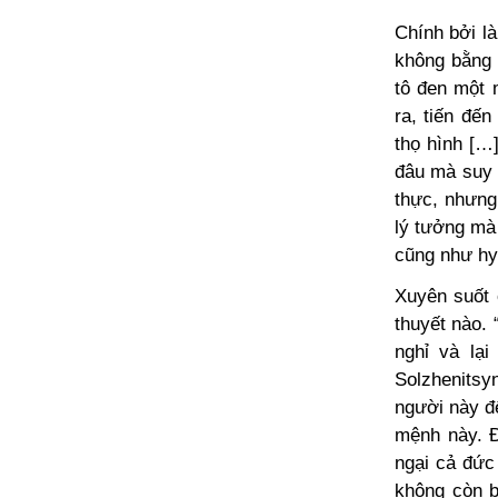
Chính bởi l
không bằng 
tô đen một 
ra, tiến đế
thọ hình […
đâu mà suy n
thực, nhưng
lý tưởng mà
cũng như hy
Xuyên suốt 
thuyết nào. 
nghỉ và lạ
Solzhenitsy
người này đế
mệnh này. Đ
ngại cả đức
không còn b