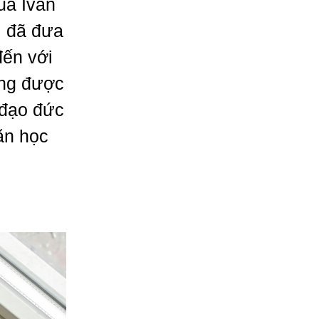
ủa Ivan
i đã đưa
đến với
ông được
 đạo đức
ăn học