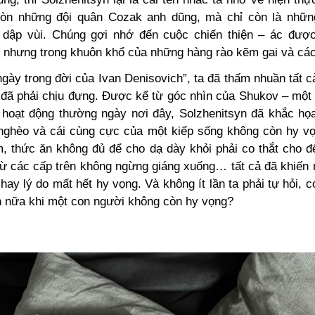
còn những đội quân Cozak anh dũng, mà chỉ còn là nhữn
ị dập vùi. Chúng gợi nhớ đến cuộc chiến thiện – ác đượ
, nhưng trong khuôn khổ của những hàng rào kẽm gai và các
gày trong đời của Ivan Denisovich”, ta đã thấm nhuần tất 
 đã phải chịu đựng. Được kể từ góc nhìn của Shukov – một 
 hoạt động thường ngày nơi đây, Solzhenitsyn đã khắc họ
i nghèo và cái cùng cực của một kiếp sống không còn hy vọ
, thức ăn không đủ để cho dạ dày khỏi phải co thắt cho 
ừ các cấp trên không ngừng giáng xuống… tất cả đã khiến
 hay lý do mất hết hy vọng. Và không ít lần ta phải tự hỏi, c
 nữa khi một con người không còn hy vọng?