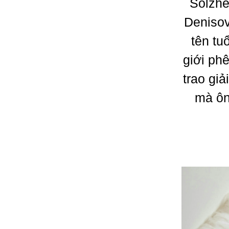
Solzhe
Denisov
tên tu
giới ph
trao gi
mà ôn