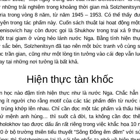
 những trải nghiệm trong khoảng thời gian mà Solzhenitsyn
ria trong vòng 8 năm, từ năm 1945 – 1953. Có thể thấy đư
uyện trong tác phẩm này. Cuốn sách thuật lại hoạt động mộ
enisovich hay còn được gọi là Shukhov trong trại xá 9 th
ột trại giam ở vùng hẻo lánh nước Nga. Bằng tính hiện th
 sắc bén, Solzhenitsyn đã tạo nên một bức tranh vô cùng 
c trần gian, cũng như một lòng tin tưởng vào cái đẹp vẫn l
ay tại những nơi tưởng là bất khả.
Hiện thực tàn khốc
ăn học nào đậm tính hiện thực như là nước Nga. Chắc hẳn 
g ít người cho rằng motif của các tác phẩm đến từ nước
 trùng khớp lên nhau. Chỉ cần đọc một tác phẩm và thấu hi
sứ mệnh anh hùng… thì suốt cả đời, ta không cần đọc t
holokhov tạo được dấu ấn rất riêng trong việc khắc họa 10 
20 ở bộ trường thiên tiểu thuyết “Sông Đông êm đềm” với 
ng; thì Solzhenitsyn lại là cái tên nhắc ta nhớ về hiện th