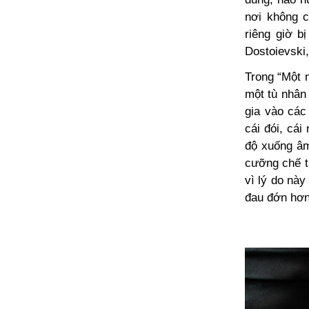
nơi không 
riêng giờ b
Dostoievski
Trong “Một n
một tù nhân
gia vào các
cái đói, cá
độ xuống âm
cưỡng chế t
vì lý do này
đau đớn hơn