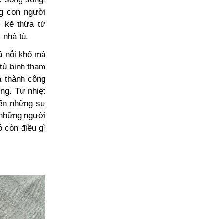
g con người
c kế thừa từ
 nhà tù.
cả nỗi khổ mà
tù binh tham
a thành công
ng. Từ nhiệt
đến những sự
 những người
ó còn điều gì