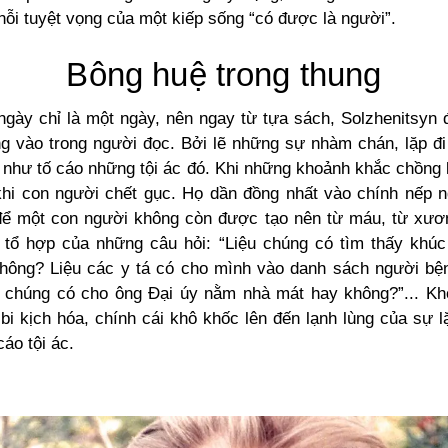
nỗi tuyệt vọng của một kiếp sống “có được là người”.
Bông huệ trong thung
ngày chỉ là một ngày, nên ngay từ tựa sách, Solzhenitsyn 
 vào trong người đọc. Bởi lẽ những sự nhàm chán, lặp đi l
 như tố cáo những tội ác đó. Khi những khoảnh khắc chồng l
khi con người chết gục. Họ dần đồng nhất vào chính nếp 
để một con người không còn được tạo nên từ máu, từ xươn
 tổ hợp của những câu hỏi: “Liệu chúng có tìm thấy khú
hông? Liệu các y tá có cho mình vào danh sách người bệ
 chúng có cho ông Đại úy nằm nhà mát hay không?”... K
bi kịch hóa, chính cái khô khốc lên đến lạnh lùng của sự l
cáo tội ác.