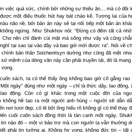
àm việc quá sức, chính bởi những sự thiếu ăn… mà có đôi k
được một điếu thuốc hút hay bát cháo kê. Tương lai của 
màu não nề, bởi bản án này sẽ lại nối tiếp một bản án khác
n không ngừng. Như Shukhov nói: “Đừng có đếm tất cả nh
] Cho nên chỉ đành cúi mặt mà sống như vậy và cũng chẳn
ghĩ tại sao lại vào đây và bao giờ mới được ra”. Nói về c
 chính bản thân Solzhenitsyn dường như cũng đã mệt nho
 sứ mệnh của dòng văn này cần phải truyền tải, đó là mang 
 vọng.
cuốn sách, ta có thể thấy ông không bao giờ cố gắng rao 
“Một ngày” đúng như một ngày – chỉ là thức dậy, lao động,
i lao động. Còn có gì khác trong một cuộc đời của ngư
n không hề tạo ra một người anh hùng – người sẽ dẫn d
n nơi tươi đẹp, có lẽ bởi ông hiểu rõ không gì có thể thay 
ến cuối cuốn sách đồng thời là tàn canh một ngày, Shuk
 tin nào đó – một vị bảo trợ mà con người ta vẫn thường d
iết phải tin tưởng ai. Không hy vọng, không đức tin – tất 