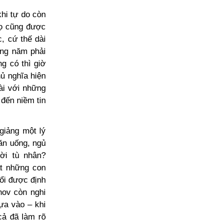
hi tự do còn
họ cũng được
, cứ thế dài
ững năm phải
g có thì giờ
hủ nghĩa hiện
ài với những
đến niềm tin
giảng một lý
 ăn uống, ngủ
ời tù nhân?
ắt những con
đổi được định
hov còn nghi
ựa vào – khi
cả đã làm rõ