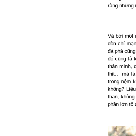
ràng những 
Và bởi một 
đòn chí mạng
đả phá cũng
đó cũng là 
thân mình, 
thịt… mà là
trong nệm k
không? Liệu
than, không 
phần lớn tố 