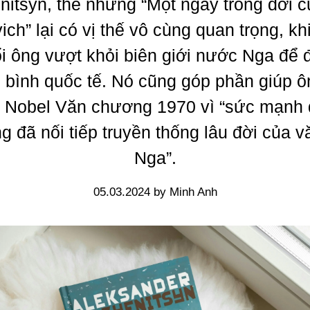
nitsyn, thế nhưng “Một ngày trong đời c
ich” lại có vị thế vô cùng quan trọng, kh
ổi ông vượt khỏi biên giới nước Nga để 
ê bình quốc tế. Nó cũng góp phần giúp 
ải Nobel Văn chương 1970 vì “sức mạnh
g đã nối tiếp truyền thống lâu đời của v
Nga”.
05.03.2024 by Minh Anh