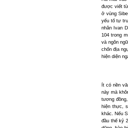
được viết từ
ở vùng Sibe
yếu tố tự tr
nhân Ivan D
104 trong m
và ngôn ngữ
chốn địa ngụ
hiện diện ng
Ít có nền v
này mà khôn
tương đồng,
hiện thực, 
khác. Nếu S
đầu thế kỷ 
dũng, hào hù