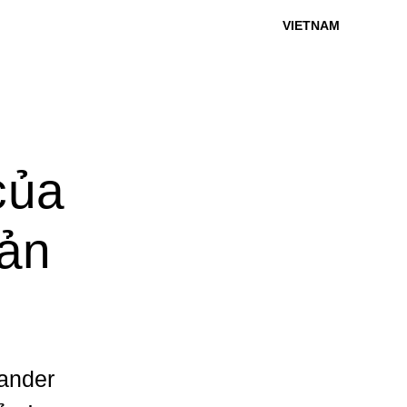
VIETNAM
của
Bản
xander