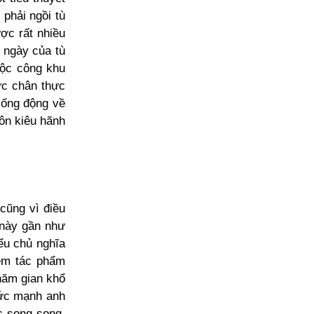
 phải ngồi tù
ợc rất nhiều
t ngày của tù
uộc công khu
ực chân thực
sống động về
uôn kiêu hãnh
cũng vì điều
 này gần như
ểu chủ nghĩa
hêm tác phẩm
năm gian khổ
sức mạnh anh
ực song song,