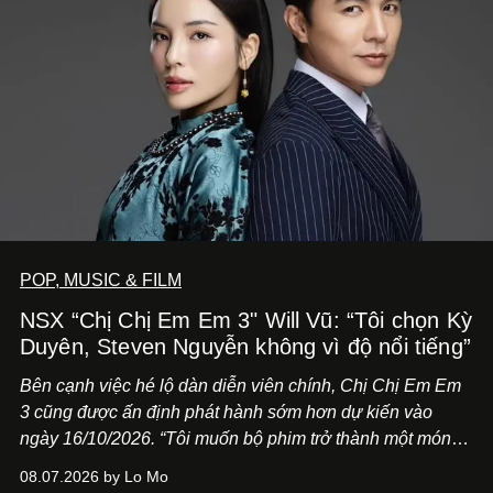
POP, MUSIC & FILM
NSX “Chị Chị Em Em 3" Will Vũ: “Tôi chọn Kỳ
Duyên, Steven Nguyễn không vì độ nổi tiếng”
Bên cạnh việc hé lộ dàn diễn viên chính,
Chị Chị Em Em
3
cũng được ấn định phát hành sớm hơn dự kiến vào
ngày 16/10/2026. “Tôi muốn bộ phim trở thành một món
quà, đồng thời thể hiện sự trân trọng và tôn vinh phụ nữ
08.07.2026 by Lo Mo
Việt Nam”, NSX Will Vũ cho biết.