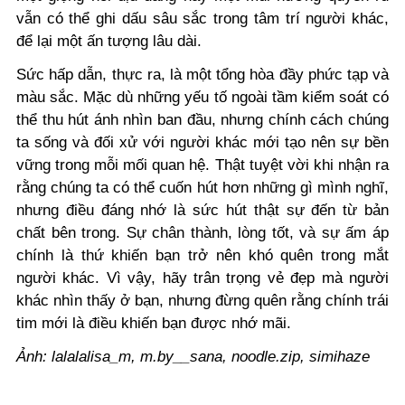
vẫn có thể ghi dấu sâu sắc trong tâm trí người khác,
để lại một ấn tượng lâu dài.
Sức hấp dẫn, thực ra, là một tổng hòa đầy phức tạp và
màu sắc. Mặc dù những yếu tố ngoài tầm kiểm soát có
thể thu hút ánh nhìn ban đầu, nhưng chính cách chúng
ta sống và đối xử với người khác mới tạo nên sự bền
vững trong mỗi mối quan hệ. Thật tuyệt vời khi nhận ra
rằng chúng ta có thể cuốn hút hơn những gì mình nghĩ,
nhưng điều đáng nhớ là sức hút thật sự đến từ bản
chất bên trong. Sự chân thành, lòng tốt, và sự ấm áp
chính là thứ khiến bạn trở nên khó quên trong mắt
người khác. Vì vậy, hãy trân trọng vẻ đẹp mà người
khác nhìn thấy ở bạn, nhưng đừng quên rằng chính trái
tim mới là điều khiến bạn được nhớ mãi.
Ảnh: lalalalisa_m, m.by__sana, noodle.zip, simihaze