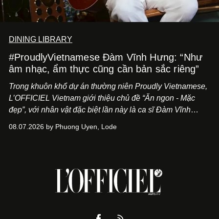
DINING LIBRARY
#ProudlyVietnamese Đàm Vĩnh Hưng: “Như
âm nhạc, ẩm thực cũng cần bản sắc riêng”
Trong khuôn khổ dự án thường niên Proudly Vietnamese,
L’OFFICIEL Vietnam giới thiệu chủ đề “Ăn ngon - Mặc
đẹp”, với nhân vật đặc biệt lần này là ca sĩ Đàm Vĩnh
Hưng. Đầu năm 2026, anh chính thức khai trương Tiệm
08.07.2026 by Phuong Uyen, Lode
Cà Phê Cà Pháo mang dấu ấn Indochine hoài niệm, thu
hút nhiều thực khách ghé thăm.