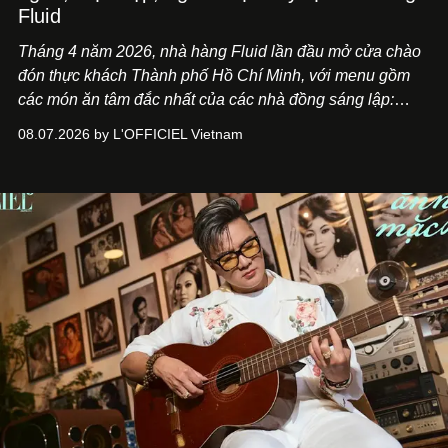
Fluid
Tháng 4 năm 2026, nhà hàng Fluid lần đầu mở cửa chào
đón thực khách Thành phố Hồ Chí Minh, với menu gồm
các món ăn tâm đắc nhất của các nhà đồng sáng lập:
Giám đốc sáng tạo Ben Phạm và chef Thạch Tạ. Những
08.07.2026 by L'OFFICIEL Vietnam
món ăn đa dạng từ Á đến Âu nhanh chóng được yêu thích
nhờ cảm giác ngon miệng, thoải mái và cả khả năng
mang đến niềm vui cho thực khách.