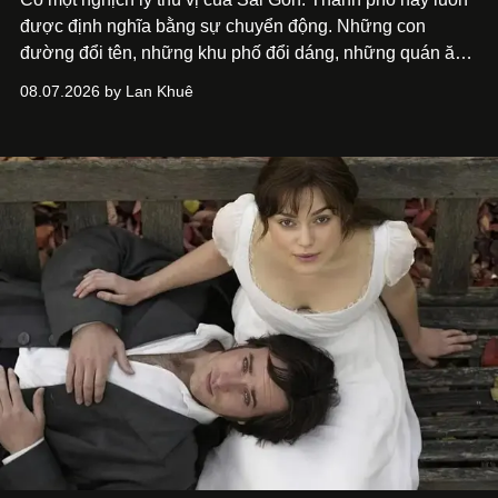
được định nghĩa bằng sự chuyển động. Những con
đường đổi tên, những khu phố đổi dáng, những quán ăn
mở ra rồi biến mất chỉ sau vài mùa mưa. Người ta luôn
08.07.2026 by Lan Khuê
nói về cái mới, về xu hướng tiếp theo, về những điều
đáng để trải nghiệm trước khi chúng trở nên lỗi thời.