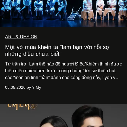
ART & DESIGN
Một vở múa khiến ta "làm bạn với nỗi sợ
những điều chưa biết"
Từ trăn trở “Làm thế nào để người Điếc/Khiếm thính được
hiện diện nhiều hơn trước công chúng” tới
sự thiếu hụt
các “món ăn tinh thần” dành cho cộng đồng này, Lyon và
Phương đã quyết tâm biến ý tưởng công diễn một tác
08.05.2026 by Y My
phẩm múa đương đại thành hiện thực, mang tên Lắng
Nghe Điểm Chạm.