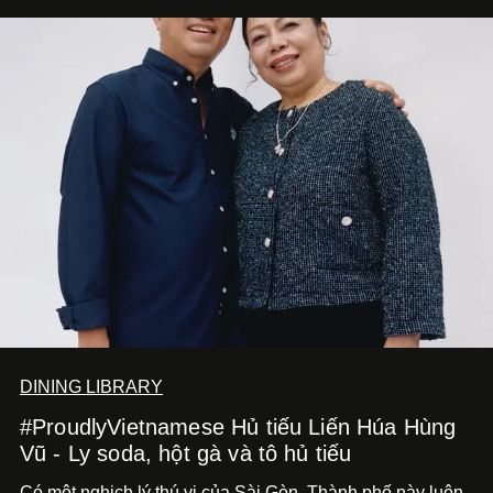
DINING LIBRARY
#ProudlyVietnamese Hủ tiếu Liến Húa Hùng
Vũ - Ly soda, hột gà và tô hủ tiếu
Có một nghịch lý thú vị của Sài Gòn. Thành phố này luôn