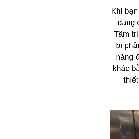
Khi bạn 
đang d
Tâm trí
bị phả
năng đ
khác bằ
thiế