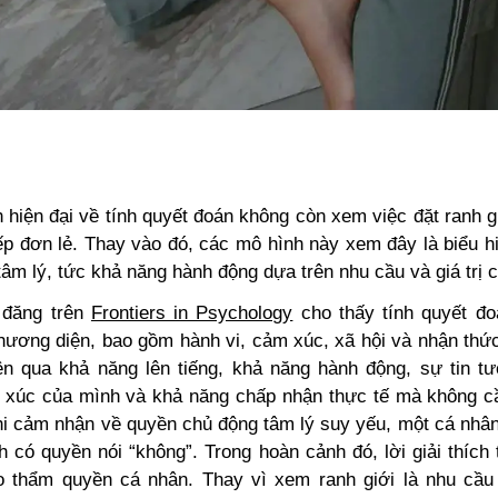
hiện đại về tính quyết đoán không còn xem việc đặt ranh g
iếp đơn lẻ. Thay vào đó, các mô hình này xem đây là biểu h
tâm lý, tức khả năng hành động dựa trên nhu cầu và giá trị 
 đăng trên
Frontiers in Psychology
cho thấy tính quyết đ
phương diện, bao gồm hành vi, cảm xúc, xã hội và nhận thức
ện qua khả năng lên tiếng, khả năng hành động, sự tin tư
xúc của mình và khả năng chấp nhận thực tế mà không c
i cảm nhận về quyền chủ động tâm lý suy yếu, một cá nhâ
h có quyền nói “không”. Trong hoàn cảnh đó, lời giải thích
o thẩm quyền cá nhân. Thay vì xem ranh giới là nhu cầu