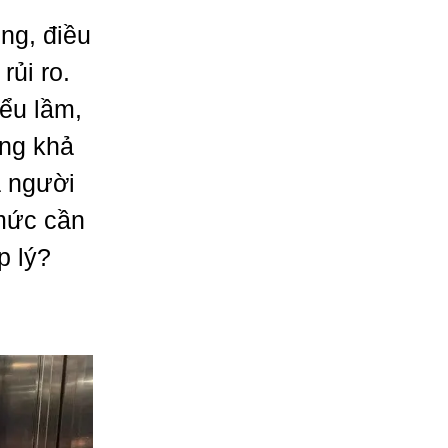
òng, điều
rủi ro.
iểu lầm,
ững khả
a người
 mức cần
p lý?