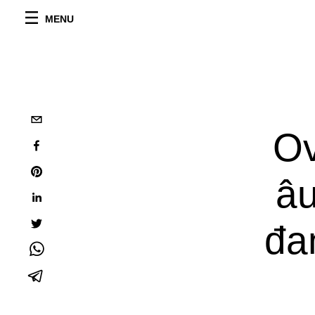
MENU
Ov
âu
đa