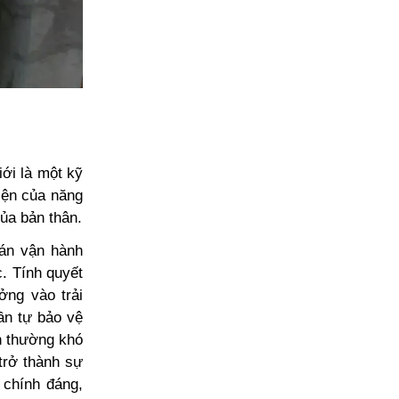
iới là một kỹ
iện của năng
của bản thân.
oán vận hành
. Tính quyết
ởng vào trải
ần tự bảo vệ
n thường khó
 trở thành sự
 chính đáng,