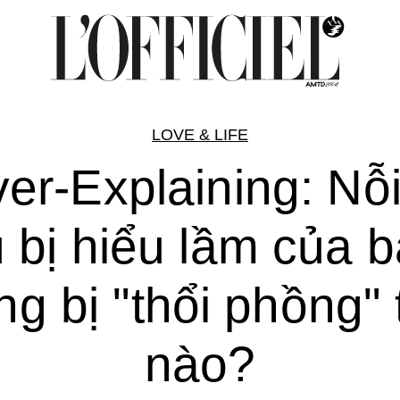
LOVE & LIFE
er-Explaining: Nỗi
 bị hiểu lầm của 
ng bị "thổi phồng" 
nào?