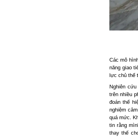
Các mô hình 
năng giao t
lực chủ thể 
Nghiên cứu
trên nhiều 
đoán thể hi
nghiệm cảm 
quá mức. Kh
tin rằng mìn
thay thế ch