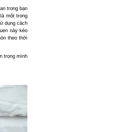
uan trọng bạn
là một trong
 sử dụng cách
 quen này
kéo
òn theo thời
n trọng mình