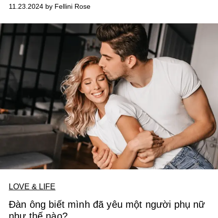
bài toán mang tính cá nhân, với những ngẫu số và
11.23.2024 by Fellini Rose
phương trình giải mà bạn cần phải tự nghiệm và tìm ra
câu trả lời.
LOVE & LIFE
Đàn ông biết mình đã yêu một người phụ nữ
như thế nào?