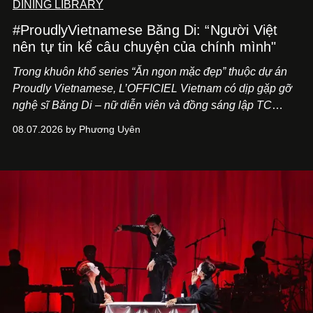
DINING LIBRARY
#ProudlyVietnamese Băng Di: “Người Việt
nên tự tin kể câu chuyện của chính mình"
Trong khuôn khổ series “Ăn ngon mặc đẹp” thuộc dự án
Proudly Vietnamese, L’OFFICIEL Vietnam có dịp gặp gỡ
nghệ sĩ Băng Di – nữ diễn viên và đồng sáng lập TC
ASIA, đơn vị đứng sau các thương hiệu BÀ BAR, MOTLY
08.07.2026 by Phương Uyên
Kitchen Bar và SALEM tại TP.HCM.