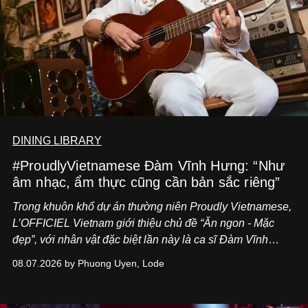
DINING LIBRARY
#ProudlyVietnamese Đàm Vĩnh Hưng: “Như
âm nhạc, ẩm thực cũng cần bản sắc riêng”
Trong khuôn khổ dự án thường niên Proudly Vietnamese,
L’OFFICIEL Vietnam giới thiệu chủ đề “Ăn ngon - Mặc
đẹp”, với nhân vật đặc biệt lần này là ca sĩ Đàm Vĩnh
Hưng. Đầu năm 2026, anh chính thức khai trương Tiệm
08.07.2026 by Phuong Uyen, Lode
Cà Phê Cà Pháo mang dấu ấn Indochine hoài niệm, thu
hút nhiều thực khách ghé thăm.