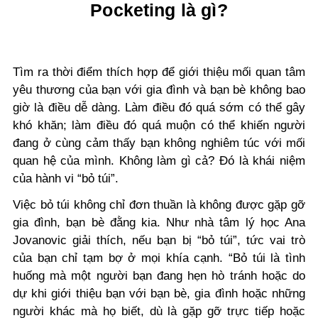
Pocketing là gì?
Tìm ra thời điểm thích hợp để giới thiệu mối quan tâm
yêu thương của bạn với gia đình và bạn bè không bao
giờ là điều dễ dàng. Làm điều đó quá sớm có thể gây
khó khăn; làm điều đó quá muộn có thể khiến người
đang ở cùng cảm thấy bạn không nghiêm túc với mối
quan hệ của mình. Không làm gì cả? Đó là khái niệm
của hành vi “bỏ túi”.
Việc bỏ túi không chỉ đơn thuần là không được gặp gỡ
gia đình, bạn bè đằng kia. Như nhà tâm lý học Ana
Jovanovic giải thích, nếu bạn bị “bỏ túi”, tức vai trò
của bạn chỉ tạm bợ ở mọi khía cạnh. “Bỏ túi là tình
huống mà một người bạn đang hẹn hò tránh hoặc do
dự khi giới thiệu bạn với bạn bè, gia đình hoặc những
người khác mà họ biết, dù là gặp gỡ trực tiếp hoặc