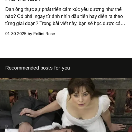
Đàn ông thực sự phát triển cảm xúc yêu đương như thế
nào? Có phải ngay từ ánh nhìn đầu tiên hay diễn ra theo
từng giai đoạn? Trong bài viết này, bạn sẽ học được cách
nắm bắt và phân tích tâm lý khi đàn ông bắt đầu có cảm
01.30.2025 by Fellini Rose
giác yêu —từ sự hấp dẫn ban đầu đến kết nối tình cảm để
dẫn đến sự cam kết lâu dài.
Recommended posts for you