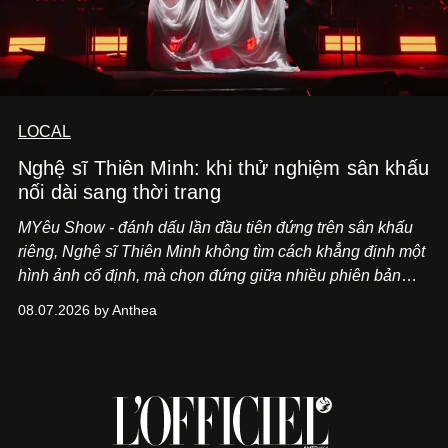
LOCAL
Nghệ sĩ Thiên Minh: khi thử nghiệm sân khấu
nối dài sang thời trang
MYêu Show - đánh dấu lần đầu tiên đứng trên sân khấu
riêng, Nghệ sĩ Thiên Minh không tìm cách khẳng định một
hình ảnh cố định, mà chọn đứng giữa nhiều phiên bản
của bản thân và tinh thần thử nghiệm ấy đã dẫn anh đến
08.07.2026 by Anthea
một bộ suit lụa - như một cách "take the risk" khác, ngoài
âm nhạc.