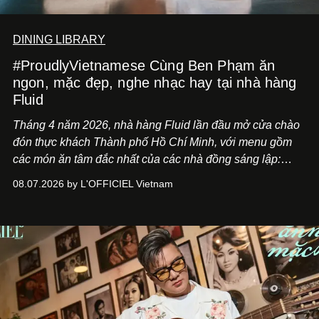
DINING LIBRARY
#ProudlyVietnamese Cùng Ben Phạm ăn
ngon, mặc đẹp, nghe nhạc hay tại nhà hàng
Fluid
Tháng 4 năm 2026, nhà hàng Fluid lần đầu mở cửa chào
đón thực khách Thành phố Hồ Chí Minh, với menu gồm
các món ăn tâm đắc nhất của các nhà đồng sáng lập:
Giám đốc sáng tạo Ben Phạm và chef Thạch Tạ. Những
08.07.2026 by L'OFFICIEL Vietnam
món ăn đa dạng từ Á đến Âu nhanh chóng được yêu thích
nhờ cảm giác ngon miệng, thoải mái và cả khả năng
mang đến niềm vui cho thực khách.