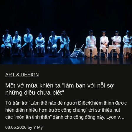
ART & DESIGN
Một vở múa khiến ta "làm bạn với nỗi sợ
những điều chưa biết"
Từ trăn trở “Làm thế nào để người Điếc/Khiếm thính được
hiện diện nhiều hơn trước công chúng” tới
sự thiếu hụt
các “món ăn tinh thần” dành cho cộng đồng này, Lyon và
Phương đã quyết tâm biến ý tưởng công diễn một tác
08.05.2026 by Y My
phẩm múa đương đại thành hiện thực, mang tên Lắng