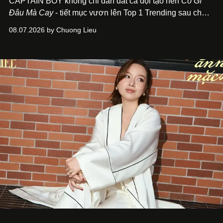
CAPTAIN BOY không chỉ dẫn dắt cả đội tạo nên
Có Gì
Đâu Mà Cay
- tiết mục vươn lên Top 1 Trending sau chưa
đầy 24 giờ đồng hồ - mà còn học cách buông bớt cái tôi
08.07.2026 by Chuong Lieu
để lắng nghe, kết nối và tin tưởng đồng đội. Với nam
nghệ sĩ, đó cũng là bước chuyển quan trọng trên hành
trình trở thành một producer thực thụ.