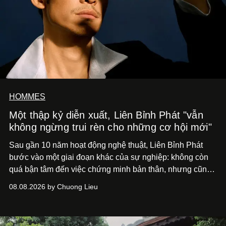
HOMMES
Một thập kỷ diễn xuất, Liên Bỉnh Phát "vẫn
không ngừng trui rèn cho những cơ hội mới"
Sau gần 10 năm hoạt động nghệ thuật, Liên Bỉnh Phát
bước vào một giai đoạn khác của sự nghiệp: không còn
quá bận tâm đến việc chứng minh bản thân, nhưng cũng
chưa bao giờ thôi khao khát được làm nghề. Từ hai bộ
08.08.2026 by Chuong Lieu
phim điện ảnh trong nửa đầu 2026 đến hành trình trở lại
với
Running Man Vietnam
, nam diễn viên nhìn công việc
bằng một tâm thế điềm tĩnh hơn. Anh tiếp tục học hỏi, trau