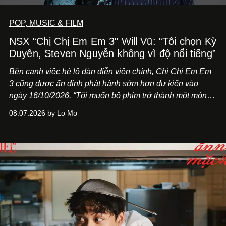
POP, MUSIC & FILM
NSX “Chị Chị Em Em 3" Will Vũ: “Tôi chọn Kỳ
Duyên, Steven Nguyễn không vì độ nổi tiếng”
Bên cạnh việc hé lộ dàn diễn viên chính,
Chị Chị Em Em
3
cũng được ấn định phát hành sớm hơn dự kiến vào
ngày 16/10/2026. “Tôi muốn bộ phim trở thành một món
quà, đồng thời thể hiện sự trân trọng và tôn vinh phụ nữ
08.07.2026 by Lo Mo
Việt Nam”, NSX Will Vũ cho biết.