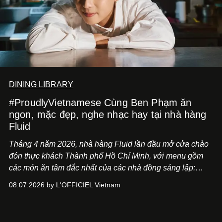
DINING LIBRARY
#ProudlyVietnamese Cùng Ben Phạm ăn
ngon, mặc đẹp, nghe nhạc hay tại nhà hàng
Fluid
Tháng 4 năm 2026, nhà hàng Fluid lần đầu mở cửa chào
đón thực khách Thành phố Hồ Chí Minh, với menu gồm
các món ăn tâm đắc nhất của các nhà đồng sáng lập:
Giám đốc sáng tạo Ben Phạm và chef Thạch Tạ. Những
08.07.2026 by L'OFFICIEL Vietnam
món ăn đa dạng từ Á đến Âu nhanh chóng được yêu thích
nhờ cảm giác ngon miệng, thoải mái và cả khả năng
mang đến niềm vui cho thực khách.