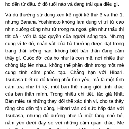
họ đến từ đâu, ở độ tuổi nào và đang trải qua điều gì.
Và dù thường sử dụng xen kẽ ngôi kể thứ 3 và thứ 1,
nhưng Banana Yoshimoto không lạm dụng vị trí từ cao
nhìn xuống cũng như từ trong ra ngoài gần như thấu thị
tất cả - vốn là đặc quyền của người sáng tạo. Nhưng
cũng vì lẽ đó, nhân vật của bà thường được đặt trong
trạng thái lưỡng nan, không biết bản thân đang cảm
thấy gì. Cuộc đời của họ như là cơn mê, nơi nhiều thứ
chồng lấp lên nhau, không thể phân định trong một mê
cung tình cảm phức tạp. Chẳng hạn với Hibari,
Tsubasa biết rõ đó không phải tình yêu, mà là một tình
cảm tựa như tri kỷ, một bản thể mang giới tính khác
của bản thân mình. Trong nhiều chi tiết, tác giả Nhật
Bản miêu tả những thay đổi thể xác tinh vi, cho ta thấy
rằng cho đến tận cùng, Hibari vẫn có sức hấp dẫn với
Tsubasa, nhưng đó dường như là một tầng nhỏ bé,
nằm yên dưới đáy so với những cảm quan khác. Mẹ