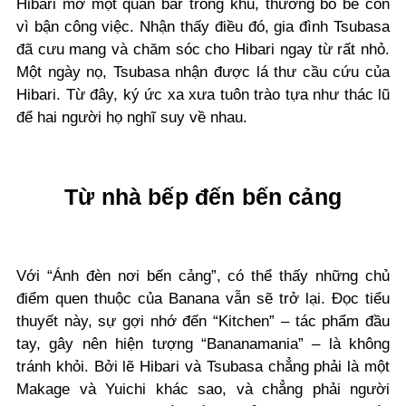
Hibari mở một quán bar trong khu, thường bỏ bê con
vì bận công việc. Nhận thấy điều đó, gia đình Tsubasa
đã cưu mang và chăm sóc cho Hibari ngay từ rất nhỏ.
Một ngày nọ, Tsubasa nhận được lá thư cầu cứu của
Hibari. Từ đây, ký ức xa xưa tuôn trào tựa như thác lũ
để hai người họ nghĩ suy về nhau.
Từ nhà bếp đến bến cảng
Với “Ánh đèn nơi bến cảng”, có thể thấy những chủ
điểm quen thuộc của Banana vẫn sẽ trở lại. Đọc tiểu
thuyết này, sự gợi nhớ đến “Kitchen” – tác phẩm đầu
tay, gây nên hiện tượng “Bananamania” – là không
tránh khỏi. Bởi lẽ Hibari và Tsubasa chẳng phải là một
Makage và Yuichi khác sao, và chẳng phải người