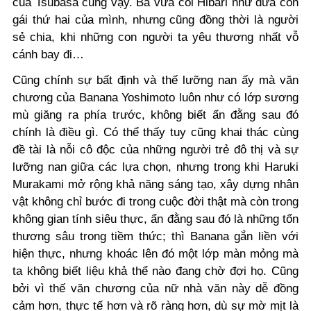
của Tsubasa cũng vậy. Bà vừa coi Hibari như đứa con
gái thứ hai của mình, nhưng cũng đồng thời là người
sẻ chia, khi những con người ta yêu thương nhất vỗ
cánh bay đi…
Cũng chính sự bất định và thế lưỡng nan ấy mà văn
chương của Banana Yoshimoto luôn như có lớp sương
mù giăng ra phía trước, không biết ẩn đằng sau đó
chính là điều gì. Có thể thấy tuy cũng khai thác cùng
đề tài là nỗi cô độc của những người trẻ đô thị và sự
lưỡng nan giữa các lựa chọn, nhưng trong khi Haruki
Murakami mở rộng khả năng sáng tạo, xây dựng nhân
vật không chỉ bước đi trong cuộc đời thật mà còn trong
không gian tính siêu thực, ẩn đằng sau đó là những tổn
thương sâu trong tiềm thức; thì Banana gắn liền với
hiện thực, nhưng khoác lên đó một lớp màn mỏng mà
ta không biết liệu khả thể nào đang chờ đợi họ. Cũng
bởi vì thế văn chương của nữ nhà văn này dễ đồng
cảm hơn, thực tế hơn và rõ ràng hơn, dù sự mờ mịt là