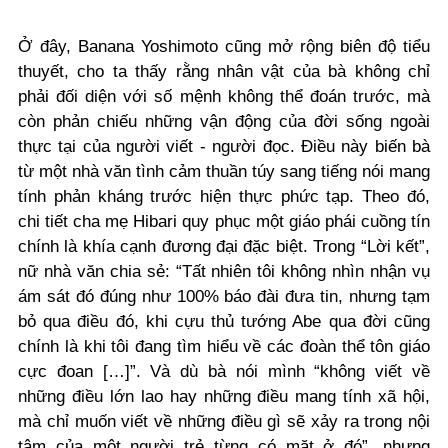
Ở đây, Banana Yoshimoto cũng mở rộng biên độ tiểu
thuyết, cho ta thấy rằng nhân vật của bà không chỉ
phải đối diện với số mệnh không thể đoán trước, mà
còn phản chiếu những vận động của đời sống ngoài
thực tại của người viết - người đọc. Điều này biến bà
từ một nhà văn tình cảm thuần túy sang tiếng nói mang
tính phản kháng trước hiện thực phức tạp. Theo đó,
chi tiết cha mẹ Hibari quy phục một giáo phái cuồng tín
chính là khía cạnh đương đại đặc biệt. Trong “Lời kết”,
nữ nhà văn chia sẻ: “Tất nhiên tôi không nhìn nhận vụ
ám sát đó đúng như 100% báo đài đưa tin, nhưng tạm
bỏ qua điều đó, khi cựu thủ tướng Abe qua đời cũng
chính là khi tôi đang tìm hiểu về các đoàn thể tôn giáo
cực đoan […]”. Và dù bà nói mình “không viết về
những điều lớn lao hay những điều mang tính xã hội,
mà chỉ muốn viết về những điều gì sẽ xảy ra trong nội
tâm của một người trẻ từng có mặt ở đó”, nhưng