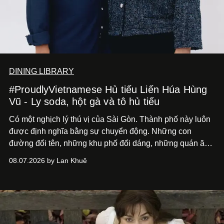
DINING LIBRARY
#ProudlyVietnamese Hủ tiếu Liến Húa Hùng
Vũ - Ly soda, hột gà và tô hủ tiếu
Có một nghịch lý thú vị của Sài Gòn. Thành phố này luôn
được định nghĩa bằng sự chuyển động. Những con
đường đổi tên, những khu phố đổi dáng, những quán ăn
mở ra rồi biến mất chỉ sau vài mùa mưa. Người ta luôn
08.07.2026 by Lan Khuê
nói về cái mới, về xu hướng tiếp theo, về những điều
đáng để trải nghiệm trước khi chúng trở nên lỗi thời.