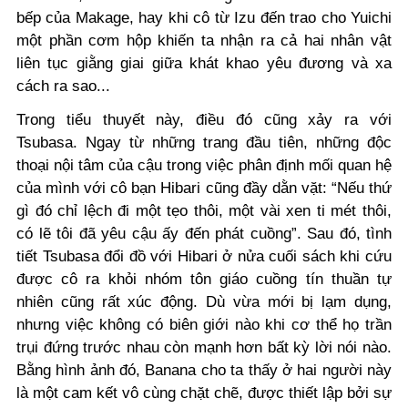
bếp của Makage, hay khi cô từ Izu đến trao cho Yuichi
một phần cơm hộp khiến ta nhận ra cả hai nhân vật
liên tục giằng giai giữa khát khao yêu đương và xa
cách ra sao...
Trong tiểu thuyết này, điều đó cũng xảy ra với
Tsubasa. Ngay từ những trang đầu tiên, những độc
thoại nội tâm của cậu trong việc phân định mối quan hệ
của mình với cô bạn Hibari cũng đầy dằn vặt: “Nếu thứ
gì đó chỉ lệch đi một tẹo thôi, một vài xen ti mét thôi,
có lẽ tôi đã yêu cậu ấy đến phát cuồng”. Sau đó, tình
tiết Tsubasa đổi đồ với Hibari ở nửa cuối sách khi cứu
được cô ra khỏi nhóm tôn giáo cuồng tín thuần tự
nhiên cũng rất xúc động. Dù vừa mới bị lạm dụng,
nhưng việc không có biên giới nào khi cơ thể họ trần
trụi đứng trước nhau còn mạnh hơn bất kỳ lời nói nào.
Bằng hình ảnh đó, Banana cho ta thấy ở hai người này
là một cam kết vô cùng chặt chẽ, được thiết lập bởi sự