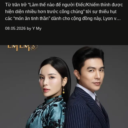
Từ trăn trở “Làm thế nào để người Điếc/Khiếm thính được
hiện diện nhiều hơn trước công chúng” tới
sự thiếu hụt
các “món ăn tinh thần” dành cho cộng đồng này, Lyon và
Phương đã quyết tâm biến ý tưởng công diễn một tác
08.05.2026 by Y My
phẩm múa đương đại thành hiện thực, mang tên Lắng
Nghe Điểm Chạm.