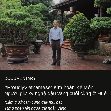
dồi và chờ đợi những vai diễn đủ sức đưa mình đến
những vùng đất mới. Ở tuổi ngoài 30, điều anh theo đuổi
không phải những đích đến quá lớn, mà là khả năng luôn
tiến về phía trước.
DOCUMENTARY
#ProudlyVietnamese: Kim hoàn Kế Môn -
Người giữ kỹ nghệ đậu vàng cuối cùng ở Huế
“Lắm thuở cầm cung day mũi bạc
Từng phen lên ngựa trải ngàn vàng