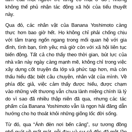
không thể phủ nhận tác động xã hội của tiểu thuyết
này.
Qua đó, các nhân vật của Banana Yoshimoto càng
thực hơn bao giờ hết. Họ không chỉ phải chống chịu
với tâm trạng ngổn ngang trong mối quan hệ với gia
đình, tình bạn, tình yêu; mà giờ còn với xã hội liên tục
biến động. Tất cả cho thấy theo thời gian, bút lực của
nhà văn này ngày càng mạnh mẽ, không chỉ trong việc
xây dựng cốt truyện đa lớp và phức tạp hơn, mà còn
thấu hiểu đặc biệt câu chuyện, nhân vật của mình. Về
phía độc giả, việc cảm thấy được hiểu, được chạm
vào những vết thương vẫn chưa lành miệng chính là lý
do vì sao đã nhiều thập niên đã qua, nhưng các tác
phẩm của Banana Yoshimoto vẫn là ngọn hải đăng dẫn
hướng cho họ thoát khỏi những giông lốc đời sống.
Từ đó, qua “Ánh đèn nơi bến cảng”, sự tương đồng
phổ quát về mất mát, nỗi đau và sự cô độc đã một lần