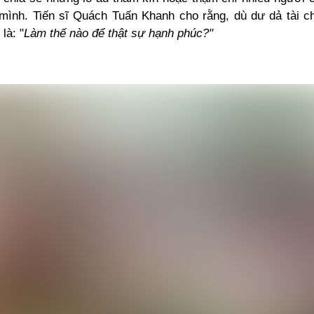
mình. Tiến sĩ Quách Tuấn Khanh cho rằng, dù dư dả tài ch
là: "
Làm thế nào để thật sự hạnh phúc?"