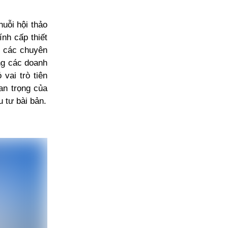
uỗi hội thảo
nh cấp thiết
o các chuyên
ng các doanh
 vai trò tiên
n trọng của
 tư bài bản.