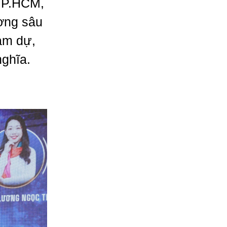
 TP.HCM,
ượng sâu
am dự,
nghĩa.