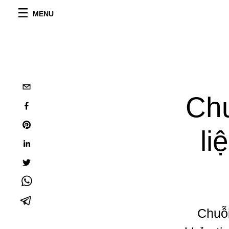
MENU
Chu
li
Chuỗi