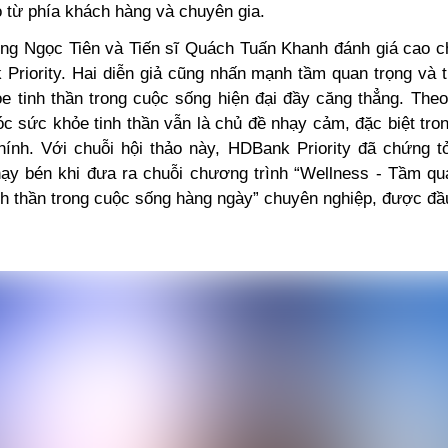
o từ phía khách hàng và chuyên gia.
ng Ngọc Tiên và Tiến sĩ Quách Tuấn Khanh đánh giá cao ch
Priority. Hai diễn giả cũng nhấn mạnh tầm quan trọng và tí
e tinh thần trong cuộc sống hiện đại đầy căng thẳng. The
óc sức khỏe tinh thần vẫn là chủ đề nhạy cảm, đặc biệt tro
hính. Với chuỗi hội thảo này, HDBank Priority đã chứng tỏ
ạy bén khi đưa ra chuỗi chương trình “Wellness -
Tầm qua
nh thần trong cuộc sống hàng ngày
” chuyên nghiệp, được đầu