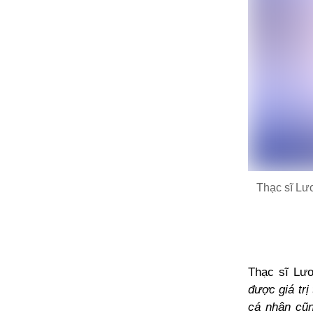
Thạc sĩ Lư
Thạc sĩ Lư
được giá trị
cá nhân cũn