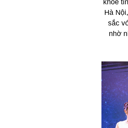
khỏe ti
Hà Nội,
sắc v
nhờ n