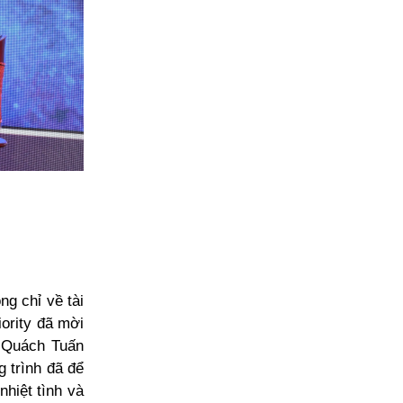
g chỉ về tài
ority đã mời
ĩ Quách Tuấn
 trình đã để
nhiệt tình và