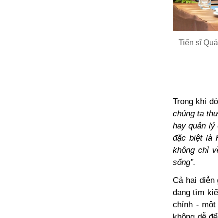
Tiến sĩ Qu
Trong khi đ
chúng ta thư
hay quản lý
đặc biệt là
không chỉ v
sống”.
Cả hai diễn
đang tìm ki
chính - một
không dễ để