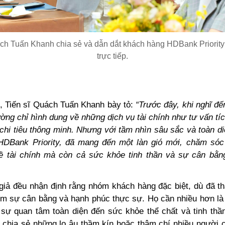
ách Tuấn Khanh chia sẻ và dẫn dắt khách hàng HDBank Priority 
trực tiếp.
ó, Tiến sĩ Quách Tuấn Khanh bày tỏ:
“Trước đây, khi nghĩ đ
ờng chỉ hình dung về những dịch vụ tài chính như tư vấn tíc
 chi tiêu thông minh. Nhưng với tầm nhìn sâu sắc và toàn d
 HDBank Priority, đã mang đến một làn gió mới, chăm só
ề tài chính mà còn cả sức khỏe tinh thần và sự cân bằn
 giả đều nhận định rằng nhóm khách hàng đặc biệt, dù đã th
ếm sự cân bằng và hạnh phúc thực sự. Họ cần nhiều hơn là g
 sự quan tâm toàn diện đến sức khỏe thể chất và tinh thần
 chia sẻ những lo âu thầm kín hoặc thậm chí nhiều người 