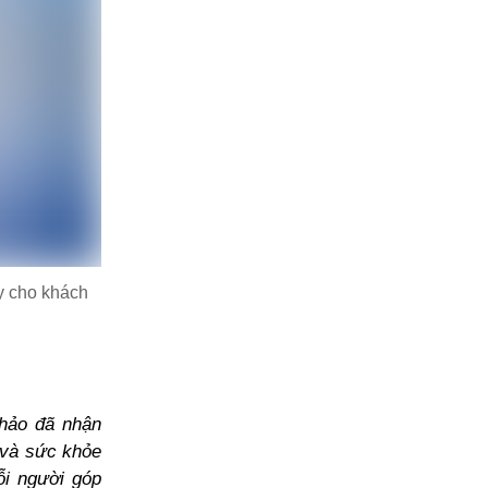
y cho khách
thảo đã nhận
g và sức khỏe
ỗi người góp