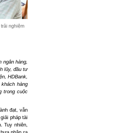
trải nghiệm
ến ngân hàng,
h lũy, đầu tư
iện, HDBank,
c khách hàng
g trong cuộc
ành đạt, vẫn
iải pháp tài
. Tuy nhiên,
chưa nhận ra