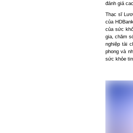
đánh giá ca
Thạc sĩ Lươ
của HDBank 
của sức khỏ
gia, chăm s
nghiệp tài c
phong và nh
sức khỏe ti