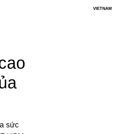
VIETNAM
 cao
của
ủa sức