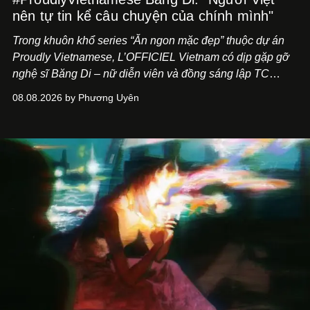
nên tự tin kể câu chuyện của chính mình"
Trong khuôn khổ series “Ăn ngon mặc đẹp” thuộc dự án
Proudly Vietnamese, L’OFFICIEL Vietnam có dịp gặp gỡ
nghệ sĩ Băng Di – nữ diễn viên và đồng sáng lập TC
ASIA, đơn vị đứng sau các thương hiệu BÀ BAR, MOTLY
08.08.2026 by Phương Uyên
Kitchen Bar và SALEM tại TP.HCM.