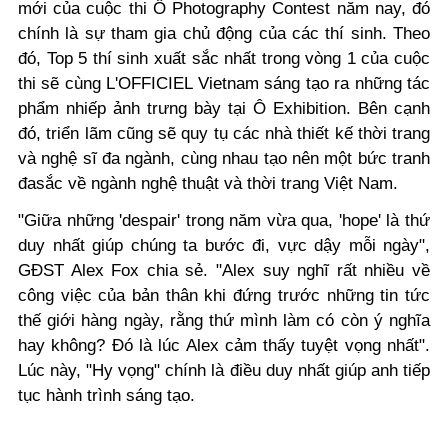
mới của cuộc thi Ô Photography Contest năm nay, đó
chính là sự tham gia chủ động của các thí sinh. Theo
đó, Top 5 thí sinh xuất sắc nhất trong vòng 1 của cuộc
thi sẽ cùng L'OFFICIEL Vietnam sáng tạo ra những tác
phẩm nhiếp ảnh trưng bày tại Ô Exhibition. Bên cạnh
đó, triển lãm cũng sẽ quy tụ các nhà thiết kế thời trang
và nghệ sĩ đa ngành, cùng nhau tạo nên một bức tranh
đasắc về ngành nghệ thuật và thời trang Việt Nam.
"Giữa những 'despair' trong năm vừa qua, 'hope' là thứ
duy nhất giúp chúng ta bước đi, vực dậy mỗi ngày",
GĐST Alex Fox chia sẻ. "Alex suy nghĩ rất nhiều về
công việc của bản thân khi đứng trước những tin tức
thế giới hàng ngày, rằng thứ mình làm có còn ý nghĩa
hay không? Đó là lúc Alex cảm thấy tuyệt vọng nhất".
Lúc này, "Hy vọng" chính là điều duy nhất giúp anh tiếp
tục hành trình sáng tạo.