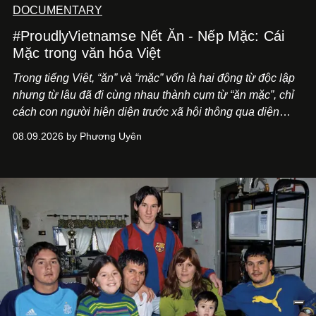
DOCUMENTARY
#ProudlyVietnamse Nết Ăn - Nếp Mặc: Cái
Mặc trong văn hóa Việt
Trong tiếng Việt, “ăn” và “mặc” vốn là hai động từ độc lập
nhưng từ lâu đã đi cùng nhau thành cụm từ “ăn mặc”, chỉ
cách con người hiện diện trước xã hội thông qua diện
mạo và lối phục sức. Dẫu các từ điển thường định nghĩa
08.09.2026 by Phương Uyên
“ăn mặc” đơn thuần là việc mặc quần áo, trong đời sống
văn hóa của người Việt, khái niệm này lại có ý nghĩa bao
quát hơn nhiều.