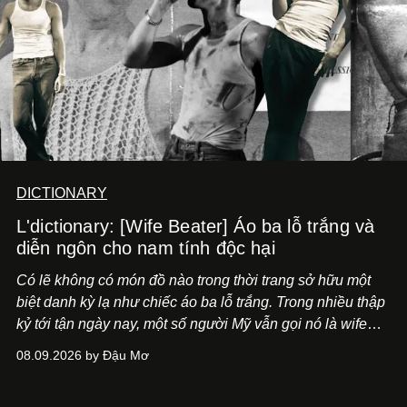
DICTIONARY
L'dictionary: [Wife Beater] Áo ba lỗ trắng và
diễn ngôn cho nam tính độc hại
Có lẽ không có món đồ nào trong thời trang sở hữu một
biệt danh kỳ lạ như chiếc áo ba lỗ trắng. Trong nhiều thập
kỷ tới tận ngày nay, một số người Mỹ vẫn gọi nó là wife
beater, tạm dịch "áo kẻ đánh vợ".
08.09.2026 by Đậu Mơ