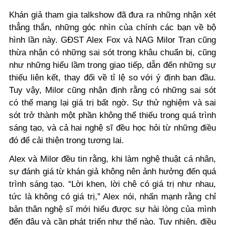
Khán giả tham gia talkshow đã đưa ra những nhận xét
thẳng thắn, những góc nhìn của chính các bạn về bộ
hình lần này. GĐST Alex Fox và NAG Milor Tran cũng
thừa nhận có những sai sót trong khâu chuẩn bị, cũng
như những hiểu lầm trong giao tiếp, dẫn đến những sự
thiếu liên kết, thay đổi về tỉ lệ so với ý định ban đầu.
Tuy vậy, Milor cũng nhận định rằng có những sai sót
có thể mang lại giá trị bất ngờ. Sự thử nghiệm và sai
sót trở thành một phần không thể thiếu trong quá trình
sáng tạo, và cả hai nghệ sĩ đều học hỏi từ những điều
đó để cải thiện trong tương lai.
Alex và Milor đều tin rằng, khi làm nghệ thuật cá nhân,
sự đánh giá từ khán giả không nên ảnh hưởng đến quá
trình sáng tạo. “Lời khen, lời chê có giá trị như nhau,
tức là không có giá trị,” Alex nói, nhấn mạnh rằng chỉ
bản thân nghệ sĩ mới hiểu được sự hài lòng của mình
đến đâu và cần phát triển như thế nào. Tuy nhiên, điều